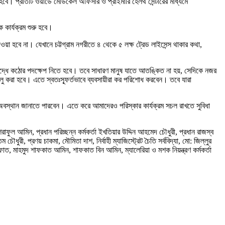
হতে হবে। প্রতিটি ওয়ার্ডে মেডিকেল অফিসার ও প্রাইমারি হেলথ সেন্টারের মাধ্যমে
 কার্যক্রম শুরু হবে।
য়া হবে না। যেখানে চট্টগ্রাম নগরীতে ৪ থেকে ৫ লক্ষ ট্রেড লাইসেন্স থাকার কথা,
বিরুদ্ধে কঠোর পদক্ষেপ নিতে হবে। তবে সাধারণ মানুষ যাতে আতঙ্কিত না হয়, সেদিকে নজর
হ’ চালু করা হবে। এতে স্বতঃস্ফূর্তভাবে ব্যবসায়ীরা কর পরিশোধ করবেন। তবে যারা
ার অবস্থান জানাতে পারবেন। এতে করে আমাদেরও পরিস্কার কার্যক্রম সচল রাখতে সুবিধা
ল আমিন, প্রধান পরিচ্ছন্ন কর্মকর্তা ইখতিয়ার উদ্দিন আহমেদ চৌধুরী, প্রধান রাজস্ব
ম চৌধুরী, প্রণয় চাকমা, মৌমিতা দাশ, নির্বাহী ম্যাজিস্ট্রেট চৈতি সর্ববিদ্যা, মো: জিল্লুর
াত, মাহমুদ শাফকাত আমিন, শাফকাত বিন আমিন, ম্যালেরিয়া ও মশক নিয়ন্ত্রণ কর্মকর্তা