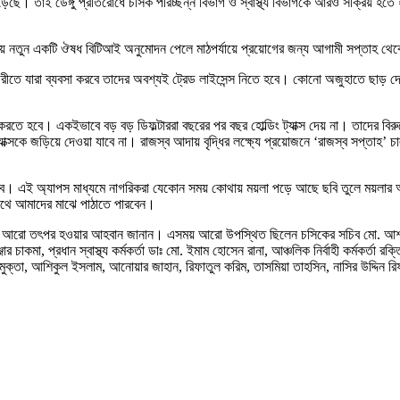
বারও বেড়েছে। তাই ডেঙ্গু প্রতিরোধে চসিক পরিচ্ছন্ন বিভাগ ও স্বাস্থ্য বিভাগকে আরও সক্রিয় 
াবিলায় নতুন একটি ঔষধ বিটিআই অনুমোদন পেলে মাঠপর্যায়ে প্রয়োগের জন্য আগামী সপ্তাহ থেকে
গরীতে যারা ব্যবসা করবে তাদের অবশ্যই ট্রেড লাইসেন্স নিতে হবে। কোনো অজুহাতে ছাড় দেও
 করতে হবে। একইভাবে বড় বড় ডিফল্টাররা বছরের পর বছর হোল্ডিং ট্যাক্স দেয় না। তাদের 
ং ট্যাক্সকে জড়িয়ে দেওয়া যাবে না। রাজস্ব আদায় বৃদ্ধির লক্ষ্যে প্রয়োজনে ‘রাজস্ব সপ্তা
রা হবে। এই অ্যাপস মাধ্যমে নাগরিকরা যেকোন সময় কোথায় ময়লা পড়ে আছে ছবি তুলে ময়ল
সাথে আমাদের মাঝে পাঠাতে পারবেন।
ারকিতে আরো তৎপর হওয়ার আহবান জানান। এসময় আরো উপস্থিত ছিলেন চসিকের সচিব মো. আশরাফু
র চাকমা, প্রধান স্বাস্থ্য কর্মকর্তা ডাঃ মো. ইমাম হোসেন রানা, আঞ্চলিক নির্বাহী কর্মকর্তা রক্তি
মুক্তা, আশিকুল ইসলাম, আনোয়ার জাহান, রিফাতুল করিম, তাসমিয়া তাহসিন, নাসির উদ্দিন রিফ