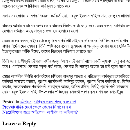
ডেঙ্গু পরিস্থিতি নিয়ন্ত্রণে মেয়র বলেন, চট্টগ্রামে ডেঙ্গু ও চিকনগুনিয়ার প্রাদুর্ভাব আ
সচেতনতামূলক ও চিকিৎসা কার্যক্রম চালাতে হবে।
সভায় ম্যালেরিয়া ও মশক নিয়ন্ত্রণ কর্মকর্তা মো. শরফুল ইসলাম মাহি জানান, ডেঙ্গু মোক
রাজস্ব আদায় বাড়ানোর ওপর জোর রাজস্ব বিভাগকে উদ্দেশ্য করে মেয়র বলেন, চট্টগ্রাম ন
সেখানে বর্তমানে আছে মাত্র ১ লক্ষ ২০ হাজারের মতো।
মেয়র আরও বলেন, বাইরে থেকে দৃশ্যমান প্রতিটি সাইনবোর্ডের জন্য নির্ধারিত কর পরিশোধ
রাখার নির্দেশ দেন মেয়র। তিনি স্পষ্ট করে বলেন, জন্মসনদ বা অন্যান্য সেবার সঙ্গে হোল্ডি
ইচ্ছাকৃতভাবে ফাঁকি দিচ্ছে, তাদের বিরুদ্ধে অভিযান চালাতে হবে।
তিনি জানান, শীঘ্রই চট্টগ্রাম বাসীর জন্য ‘আমার চট্টগ্রাম’ নামে একটি অ্যাপস চালু ক
হবে। একইসাথে কোথায় সড়ক গর্ত আছে, কোথায় কি সমস্যা রয়েছে তা ছবি তুলে সাথে 
মেয়র আঞ্চলিক নির্বাহী কর্মকর্তাদের চসিকের রাজস্ব আদায় ও পরিচ্ছন্ন কার্যক্রম তদ
কর্মকর্তা সরোয়ার কামাল, প্রধান প্রকৌশলী আনিসুর রহমান, প্রধান শিক্ষা কর্মকর্তা ড. কিসিঞ্জা
রহমান, তত্ত্বাবধায়ক প্রকৌশলী ফরহাদুল আলম, জসিম উদ্দিন, নির্বাহী প্রকৌশলী ফারজানা 
মোঃ শরফুল ইসলাম মাহি, উপ-প্রধান পরিচ্ছন্ন কর্মকর্তা প্রণব কুমার শর্মাসহ কর্মচারীবৃন্দ।
Posted in
চট্টগ্রাম
,
চট্টগ্রাম জেলা শহর
,
বাংলাদেশ
Prev
সাংবাদিক দেখে ক্ষেপে গেলেন ডিলারের বাবা
Next
শিশুদের হাতে স্মার্টফোন: আশীর্বাদ না অভিশাপ?
Leave a Reply