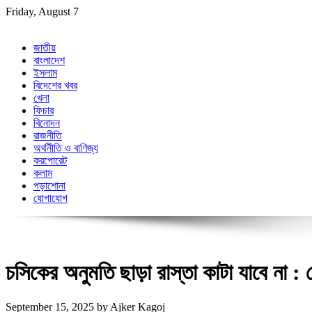
Skip
Friday, August 7
to
content
জাতীয়
বাংলাদেশ
ইসলাম
বিদেশের খবর
খেলা
ফিচার
বিনোদন
রাজনীতি
অর্থনীতি ও বাণিজ্য
করপোরেট
কলাম
পড়াশোনা
যোগাযোগ
চসিকের অনুমতি ছাড়া রাস্তা কাটা যাবে না :
September 15, 2025
by
Ajker Kagoj