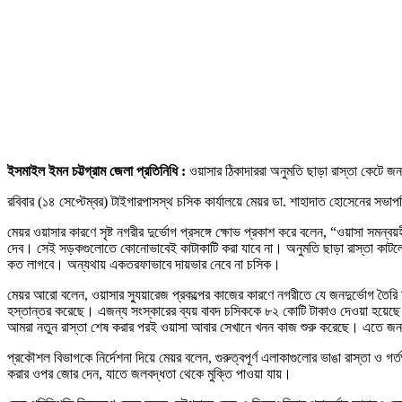
ইসমাইল ইমন চট্টগ্রাম জেলা প্রতিনিধি :
ওয়াসার ঠিকাদাররা অনুমতি ছাড়া রাস্তা কেটে জনভ
রবিবার (১৪ সেপ্টেম্বর) টাইগারপাসস্থ চসিক কার্যালয়ে মেয়র ডা. শাহাদাত হোসেনের সভা
মেয়র ওয়াসার কারণে সৃষ্ট নগরীর দুর্ভোগ প্রসঙ্গে ক্ষোভ প্রকাশ করে বলেন, “ওয়াসা সম
দেব। সেই সড়কগুলোতে কোনোভাবেই কাটাকাটি করা যাবে না। অনুমতি ছাড়া রাস্তা কাটলে চ
কত লাগবে। অন্যথায় একতরফাভাবে দায়ভার নেবে না চসিক।
মেয়র আরো বলেন, ওয়াসার স্যুয়ারেজ প্রকল্পের কাজের কারণে নগরীতে যে জনদুর্ভোগ তৈ
হস্তান্তর করেছে। এজন্য সংস্কারের ব্যয় বাবদ চসিককে ৮২ কোটি টাকাও দেওয়া হয়েছে
আমরা নতুন রাস্তা শেষ করার পরই ওয়াসা আবার সেখানে খনন কাজ শুরু করেছে। এতে জনগণ
প্রকৌশল বিভাগকে নির্দেশনা দিয়ে মেয়র বলেন, গুরুত্বপূর্ণ এলাকাগুলোর ভাঙা রাস্তা ও গর
করার ওপর জোর দেন, যাতে জলবদ্ধতা থেকে মুক্তি পাওয়া যায়।