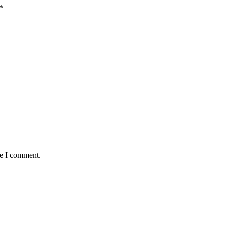
*
me I comment.