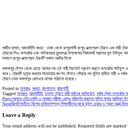
সজীব হাসান, আদমদীঘি বগুড়া : ঢাকা থেকে রংপুরগামী রংপুর এক্সপ্রেস ট্রেনে এক নারী ট
ট্রেনের পিএ অপরেটর এবং গাইবান্ধার সুন্দরগঞ্জ উপজেলার নিজামখাঁ গ্রামের মৃত ইউসুফ আলী
সকালে রংপুর এক্সপ্রেস ট্রেনটি সকাল নয়টার দিকে
কমলাপুর ষ্টেশন থেকে ছেড়ে আসার পর ওই নারী টয়লেটে প্রবেশ করলে অপরেটর সাইফুল ওই ট
করে। ট্রেনটি দুপুরে বগুড়ার সান্তাহার জংশন ষ্টেশনে পৌছার পর পুলিশ ধর্ষিতা নারী ও ধর্
ট্রেনে ঢাকা কমলাপুর রেলওয়ে থানায় পাঠানো হয়েছে।
Posted in
অপরাধ
,
বগুড়া
,
বাংলাদেশ
,
রাজশাহী
Tagged
অপরাধ
,
আদমদীঘি
,
চলন্ত ট্রেনে নারী ধর্ষনের অভিযোগ
,
ধর্ষক ট্রেন অপরেটর
Prev
শেরপুরে এইচএসসি ও সমমান পরীক্ষা কেন্দ্র পরিদর্শন করলেন পুলিশ সুপার আমিনুল ই
Next
ঝিনাইগাতীতে বিশেষ চাহিদাসম্পন্ন শিক্ষার্থীদের মাঝে হুইল চেয়ার ও শ্রবণ যন্ত্র বিত
Leave a Reply
Your email address will not be published.
Required fields are marked