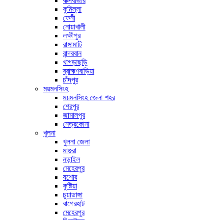
কক্সবাজার
কুমিল্লা
ফেনী
নোয়াখালী
লক্ষীপুর
রাঙ্গামাটি
বান্দরবান
খাগড়াছড়ি
ব্রাহ্মণবাড়িয়া
চাঁদপুর
ময়মনসিংহ
ময়মনসিংহ জেলা শহর
শেরপুর
জামালপুর
নেত্রকোনা
খুলনা
খুলনা জেলা
মাগুরা
নড়াইল
মেহেরপুর
যশোর
কুষ্টিয়া
চুয়াডাঙ্গা
বাগেরহাট
মেহেরপুর