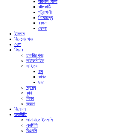
বরিশাল জেলা
ঝালকাঠি
পটুয়াখালী
পিরোজপুর
বরগুনা
ভোলা
ইসলাম
বিদেশের খবর
খেলা
ফিচার
চাকরির খবর
লাইফস্টাইল
সাহিত্য
গল্প
কবিতা
ছড়া
স্বাস্থ্য
কৃষি
শিক্ষা
ভ্রমণ
বিনোদন
রাজনীতি
জামায়াতে ইসলামি
এনসিপি
বিএনপি