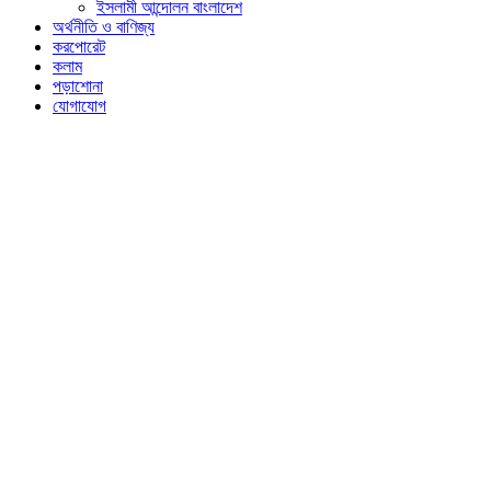
ইসলামী আন্দোলন বাংলাদেশ
অর্থনীতি ও বাণিজ্য
করপোরেট
কলাম
পড়াশোনা
যোগাযোগ