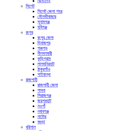
ঝিনাইদহ
সিলেট
সিলেট জেলা শহর
মৌলভীবাজার
সুনামগঞ্জ
হবিগঞ্জ
রংপুর
রংপুর জেলা
দিনাজপুর
পঞ্চগড়
নীলফামারী
কুড়িগ্রাম
লালমনিরহাট
ঠাকুরগাঁও
গাইবান্ধা
রাজশাহী
রাজশাহী জেলা
পাবনা
সিরাজগঞ্জ
জয়পুরহাট
নওগাঁ
নবাবগঞ্জ
নাটোর
বগুড়া
বরিশাল