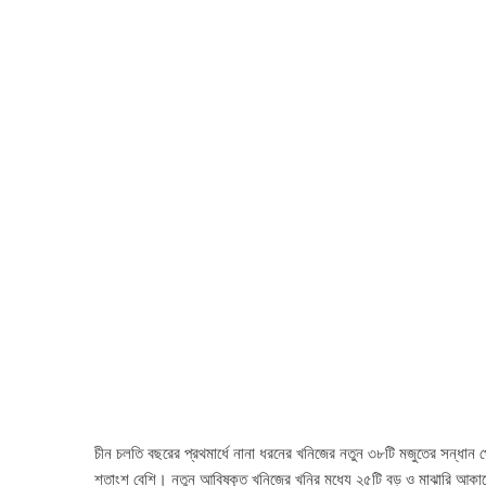
চীন চলতি বছরের প্রথমার্ধে নানা ধরনের খনিজের নতুন ৩৮টি মজুতের সন্ধান পে
শতাংশ বেশি। নতুন আবিষ্কৃত খনিজের খনির মধ্যে ২৫টি বড় ও মাঝারি আকা