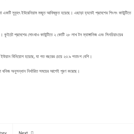
 একটি সুবৃহৎ ইউরেনিয়াম মজুত আবিষ্কৃত হয়েছে। এছাড়া হ্যবেই প্রদেশের শিংলং কাউন্টিতে
ে। কুইচৌ প্রদেশের সোংথাও কাউন্টিতে ২ কোটি ২৮ লাখ টন ম্যাঙ্গানিজ এবং সিনচিয়াংয়ের
 ইউয়ান বিনিয়োগ হয়েছে, যা গত বছরের চেয়ে ২৩.৯ শতাংশ বেশি।
গ খনিজ অনুসন্ধান নির্ধারিত সময়ের আগেই পূরণ করেছে।
rev
Next