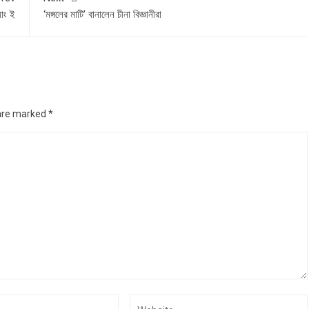
়াং ই
‘মঙ্গলের মাটি’ বানালেন চীনা বিজ্ঞানীরা
 are marked
*