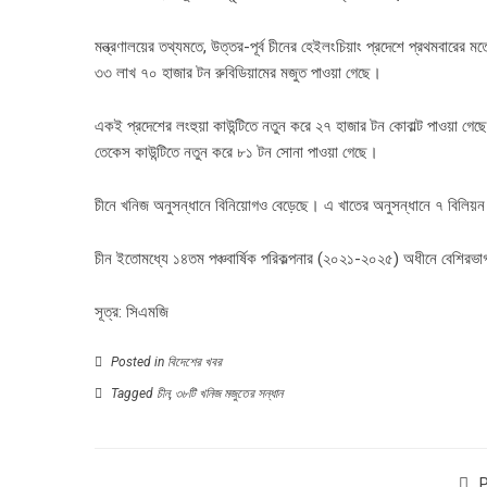
মন্ত্রণালয়ের তথ্যমতে, উত্তর-পূর্ব চীনের হেইলংচিয়াং প্রদেশে
প্রথমবারের মতো
৩৩ লাখ ৭০ হাজার টন রুবিডিয়ামের মজুত পাওয়া গেছে।
একই প্রদেশের লংহুয়া কাউন্টিতে নতুন করে ২৭ হাজার টন কোবাল্ট পাওয়া গেছ
তেকেস কাউন্টিতে নতুন করে ৮১ টন সোনা পাওয়া গেছে।
চীনে খনিজ অনুসন্ধানে বিনিয়োগও বেড়েছে। এ খাতের অনুসন্ধানে ৭ বিলিয়ন
চীন ইতোমধ্যে ১৪তম পঞ্চবার্ষিক পরিকল্পনার (২০২১-২০২৫) অধীনে বেশিরভা
সূত্র: সিএমজি
Posted in
বিদেশের খবর
Tagged
চীন
,
৩৮টি খনিজ মজুতের সন্ধান
P