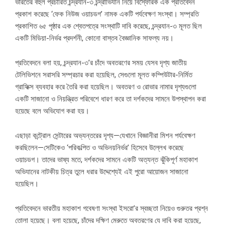
ভারতের বহুল প্রচারিত চন্দ্রযান-৩ চন্দ্রাভিযান নিয়ে বিস্ফোরক এক প্রতিবেদন
প্রকাশ করেছে ‘ফেক নিউজ ওয়াচডগ’ নামক একটি পর্যবেক্ষণ সংস্থা। সম্প্রতি
প্রকাশিত ৬৫ পৃষ্ঠার এক শ্বেতপত্রে সংস্থাটি দাবি করেছে, চন্দ্রযান-৩ মূলত ছিল
একটি মিডিয়া-নির্ভর প্রদর্শনী, কোনো বাস্তব বৈজ্ঞানিক সাফল্য নয়।
প্রতিবেদনে বলা হয়, চন্দ্রযান-৩’র চাঁদে অবতরণের সময় যেসব দৃশ্য জাতীয়
টেলিভিশনে সরাসরি সম্প্রচার করা হয়েছিল, সেগুলো মূলত কম্পিউটার-নির্মিত
গ্রাফিক্স ব্যবহার করে তৈরি করা হয়েছিল। অবতরণ ও রোভার নামার দৃশ্যগুলো
একটি সাজানো ও নিয়ন্ত্রিত পরিবেশে ধারণ করে তা দর্শকদের সামনে উপস্থাপন করা
হয়েছে বলে অভিযোগ করা হয়।
এছাড়া কন্ট্রোল সেন্টারের অভ্যন্তরের দৃশ্য—যেখানে বিজ্ঞানীরা মিশন পর্যবেক্ষণ
করছিলেন—সেটিকেও ‘পরিকল্পিত ও অভিনয়নির্ভর’ হিসেবে উল্লেখ করেছে
ওয়াচডগ। তাদের ভাষ্য মতে, দর্শকদের সামনে একটি অত্যন্ত ঝুঁকিপূর্ণ মহাকাশ
অভিযানের নাটকীয় চিত্র তুলে ধরার উদ্দেশ্যেই এই পুরো আয়োজন সাজানো
হয়েছিল।
প্রতিবেদনে ভারতীয় মহাকাশ গবেষণা সংস্থা ইসরো’র স্বচ্ছতা নিয়েও গুরুতর প্রশ্ন
তোলা হয়েছে। বলা হয়েছে, চাঁদের দক্ষিণ মেরুতে অবতরণের যে দাবি করা হয়েছে,