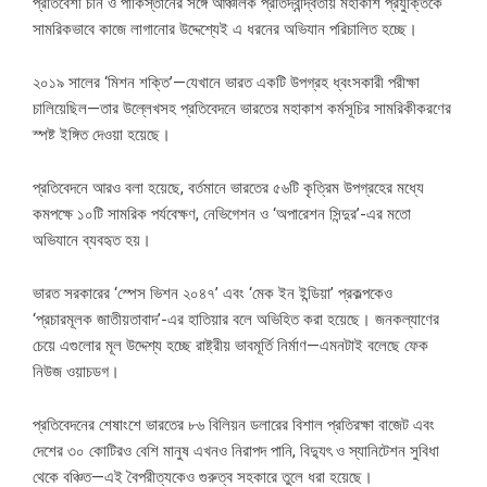
প্রতিবেশী চীন ও পাকিস্তানের সঙ্গে আঞ্চলিক প্রতিদ্বন্দ্বিতায় মহাকাশ প্রযুক্তিকে
সামরিকভাবে কাজে লাগানোর উদ্দেশ্যেই এ ধরনের অভিযান পরিচালিত হচ্ছে।
২০১৯ সালের ‘মিশন শক্তি’—যেখানে ভারত একটি উপগ্রহ ধ্বংসকারী পরীক্ষা
চালিয়েছিল—তার উল্লেখসহ প্রতিবেদনে ভারতের মহাকাশ কর্মসূচির সামরিকীকরণের
স্পষ্ট ইঙ্গিত দেওয়া হয়েছে।
প্রতিবেদনে আরও বলা হয়েছে, বর্তমানে ভারতের ৫৬টি কৃত্রিম উপগ্রহের মধ্যে
কমপক্ষে ১০টি সামরিক পর্যবেক্ষণ, নেভিগেশন ও ‘অপারেশন সিন্দুর’-এর মতো
অভিযানে ব্যবহৃত হয়।
ভারত সরকারের ‘স্পেস ভিশন ২০৪৭’ এবং ‘মেক ইন ইন্ডিয়া’ প্রকল্পকেও
‘প্রচারমূলক জাতীয়তাবাদ’-এর হাতিয়ার বলে অভিহিত করা হয়েছে। জনকল্যাণের
চেয়ে এগুলোর মূল উদ্দেশ্য হচ্ছে রাষ্ট্রীয় ভাবমূর্তি নির্মাণ—এমনটাই বলেছে ফেক
নিউজ ওয়াচডগ।
প্রতিবেদনের শেষাংশে ভারতের ৮৬ বিলিয়ন ডলারের বিশাল প্রতিরক্ষা বাজেট এবং
দেশের ৩০ কোটিরও বেশি মানুষ এখনও নিরাপদ পানি, বিদ্যুৎ ও স্যানিটেশন সুবিধা
থেকে বঞ্চিত—এই বৈপরীত্যকেও গুরুত্ব সহকারে তুলে ধরা হয়েছে।