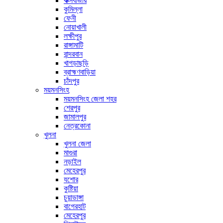
কক্সবাজার
কুমিল্লা
ফেনী
নোয়াখালী
লক্ষীপুর
রাঙ্গামাটি
বান্দরবান
খাগড়াছড়ি
ব্রাহ্মণবাড়িয়া
চাঁদপুর
ময়মনসিংহ
ময়মনসিংহ জেলা শহর
শেরপুর
জামালপুর
নেত্রকোনা
খুলনা
খুলনা জেলা
মাগুরা
নড়াইল
মেহেরপুর
যশোর
কুষ্টিয়া
চুয়াডাঙ্গা
বাগেরহাট
মেহেরপুর