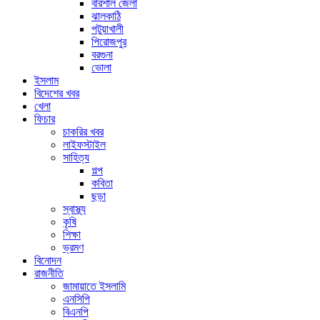
বরিশাল জেলা
ঝালকাঠি
পটুয়াখালী
পিরোজপুর
বরগুনা
ভোলা
ইসলাম
বিদেশের খবর
খেলা
ফিচার
চাকরির খবর
লাইফস্টাইল
সাহিত্য
গল্প
কবিতা
ছড়া
স্বাস্থ্য
কৃষি
শিক্ষা
ভ্রমণ
বিনোদন
রাজনীতি
জামায়াতে ইসলামি
এনসিপি
বিএনপি