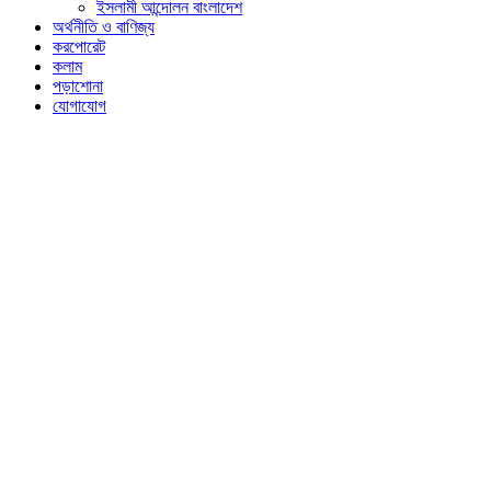
ইসলামী আন্দোলন বাংলাদেশ
অর্থনীতি ও বাণিজ্য
করপোরেট
কলাম
পড়াশোনা
যোগাযোগ