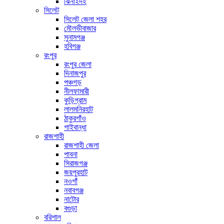
ঝিনাইদহ
সিলেট
সিলেট জেলা শহর
মৌলভীবাজার
সুনামগঞ্জ
হবিগঞ্জ
রংপুর
রংপুর জেলা
দিনাজপুর
পঞ্চগড়
নীলফামারী
কুড়িগ্রাম
লালমনিরহাট
ঠাকুরগাঁও
গাইবান্ধা
রাজশাহী
রাজশাহী জেলা
পাবনা
সিরাজগঞ্জ
জয়পুরহাট
নওগাঁ
নবাবগঞ্জ
নাটোর
বগুড়া
বরিশাল