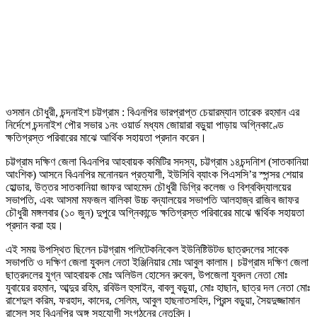
ওসমান চৌধুরী, চন্দনাইশ চট্টগ্রাম : বিএনপির ভারপ্রাপ্ত চেয়ারম্যান তারেক রহমান এর
নির্দেশে চন্দনাইশ পৌর সভার ১নং ওয়ার্ড মধ্যম জোয়ারা বড়ুয়া পাড়ায় অগ্নিকাণ্ডে
ক্ষতিগ্রস্ত পরিবারের মাঝে আর্থিক সহায়তা প্রদান করেন।
চট্টগ্রাম দক্ষিণ জেলা বিএনপির আহবায়ক কমিটির সদস্য, চট্টগ্রাম ১৪চন্দনািশ (সাতকানিয়া
আংশিক) আসনে বিএনপির মনোনয়ন প্রত্যাশী, ইউসিবি ব্যাংক পিএসসি’র স্পন্সর শেয়ার
হোল্ডার, উত্তর সাতকানিয়া জাফর আহমেদ চৌধুরী ডিগ্রি কলেজ ও বিশ্ববিদ্যালয়ের
সভাপতি, এবং আসমা মফজল বালিকা উচ্চ বদ্যালয়ের সভাপতি আলহাজ্ব রাজিব জাফর
চৌধুরী মঙ্গলবার (১০ জুন) দুপুরে অগ্নিকান্ডে ক্ষতিগ্রস্ত পরিবারের মাঝে ঋর্থিক সহায়তা
প্রদান করা হয়।
এই সময় উপস্থিত ছিলেন চট্টগ্রাম পলিটেকনিকেল ইউনিষ্টিউটভ ছাত্রদলের সাবেক
সভাপতি ও দক্ষিণ জেলা যুবদল নেতা ইঞ্জিনিয়ার মোঃ আবুল কালাম। চট্টগ্রাম দক্ষিণ জেলা
ছাত্রদলের যুগ্ন আহবায়ক মোঃ অলিউল হোসেন রুবেল, উপজেলা যুবদল নেতা মোঃ
যুবায়ের রহমান, আব্দুর রহিম, রবিউল হুসাইন, বাবলু বড়ুয়া, মোঃ হাছান, ছাত্র দল নেতা মোঃ
রাশেদুল করিম, ফরহাদ, কাদের, সেলিম, আবুল হাছনাতসহিদ, প্রিন্স বড়ুয়া, সৈয়দুজ্জামান
রাসেল সহ বিএনপির অঙ্গ সহযোগী সংগঠনের নেতৃবিন্দ।