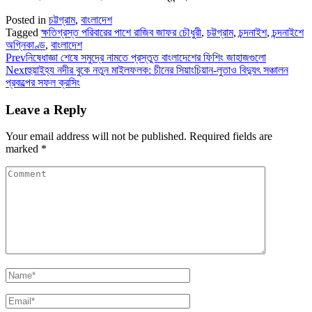
Posted in
চট্টগ্রাম
,
বাংলাদেশ
Tagged
ক্ষতিগ্রস্ত পরিবারের পাশে রাজিব জাফর চৌধুরী
,
চট্টগ্রাম
,
চন্দনাইশ
,
চন্দনাইশে
অগ্নিকাণ্ড
,
বাংলাদেশ
Prev
নিষেধাজ্ঞা শেষে সমুদ্রে নামতে প্রস্তুত বাংলাদেশের ফিশিং জাহাজগুলো
Next
হুয়াইহ্য নদীর বুকে নতুন মাইলফলক: চীনের সিয়াংচিয়ান-লুতাও বিদ্যুৎ সঞ্চালন
প্রকল্পের সফল ক্রসিং
Leave a Reply
Your email address will not be published.
Required fields are
marked
*