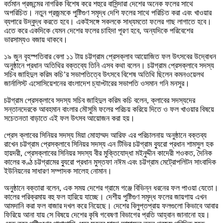
বর্তমান প্রজন্মের নাগরিক বিশেষ করে শহুরে বাসিন্দারা দেশের অনেক ফলের সাথে
অপরিচিত। নতুন প্রজন্মকে পুষ্টিগুণ সমৃদ্ধ দেশি ফলের সাথে পরিচিত করা এবং খাওয়ার
ব্যপারে উদ্বুদ্ধ করতে হবে। একইসঙ্গে সকলকে সাধ্যমতো ফলের গাছ লাগাতে হবে।
এতে করে একদিকে যেমন দেশের ফলের চাহিদা পূরণ হবে, অন্যদিকে পরিবেশের
ভারসাম্যও বজায় থাকবে।
১৯ জুন বৃহস্পতিবার বেলা ১১ টায় চট্টগ্রাম প্রেসক্লাব আয়োজিত ফল উৎসবের উদ্বোধন
অনুষ্ঠানে প্রধান অতিথির বক্তব্যে তিনি এসব কথা বলেন। চট্টগ্রাম প্রেসক্লাবে সদস্য
সচিব জাহিদুল করিম কচি’র সভাপতিত্বে উৎসবে বিশেষ অতিথি ছিলেন কমনওয়েলথ
জার্নালিস্ট এসোসিয়েশনের বাংলাদেশ চ্যাপ্টারের সভাপতি ওসমান গনি মনসুর।
চট্টগ্রাম প্রেসক্লাবে সদস্য সচিব জাহিদুল করিম কচি বলেন, ক্লাবের সদস্যদের
সন্তানদেরকে আবহমান বাংলার মৌসুমি ফলের পরিচয় করিয়ে দিতে ও ফল খাওয়ার বিষয়ে
সচেতনতা বাড়াতে এই ফল উৎসব আয়োজন করা হয়।
প্রেস ক্লাবের সিনিয়র সদস্য মিয়া মোহাম্মদ আরিফ এর পরিচালনায় অনুষ্ঠানে বক্তব্য
রাখেন চট্টগ্রাম প্রেসক্লাবে সিনিয়র সদস্য এন টিভির চট্টগ্রাম ব্যুরো প্রধান শামসুল হক
হায়দরী, প্রেসক্লাবের সিনিয়র সদস্য বীর মুক্তিযোদ্ধা মইনুদ্দীন কাদেরী শওকত, দৈনিক
কালের কণ্ঠ চট্টগ্রামের ব্যুরো প্রধান মুস্তফা নঈম এবং চট্টগ্রাম মেট্রোপলিটন সাংবাদিক
ইউনিয়নের সাধারণ সম্পাদক সালেহ নোমান।
অনুষ্ঠানে বক্তারা বলেন, এক সময় দেশের গ্রামে গঞ্জে বিভিন্ন ধরনের ফল পাওয়া যেতো।
কালের পরিক্রমায় বহু ফল হারিয়ে যাচ্ছে। দেশীয় পুষ্টিগুণ সমৃদ্ধ ফলের জায়গায় এখন
আমদানি করা ফল বাজার দখল করে নিয়েছে। দেশের বিলুপ্তপ্রায় ফলগুলো কিভাবে আবার
ফিরিয়ে আনা যায় সে বিষয়ে দেশের কৃষি গবেষণা বিভাগের প্রতি আহ্বান জানানো হয়।