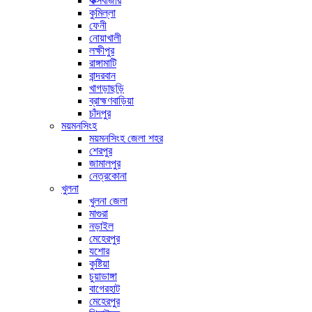
কক্সবাজার
কুমিল্লা
ফেনী
নোয়াখালী
লক্ষীপুর
রাঙ্গামাটি
বান্দরবান
খাগড়াছড়ি
ব্রাহ্মণবাড়িয়া
চাঁদপুর
ময়মনসিংহ
ময়মনসিংহ জেলা শহর
শেরপুর
জামালপুর
নেত্রকোনা
খুলনা
খুলনা জেলা
মাগুরা
নড়াইল
মেহেরপুর
যশোর
কুষ্টিয়া
চুয়াডাঙ্গা
বাগেরহাট
মেহেরপুর