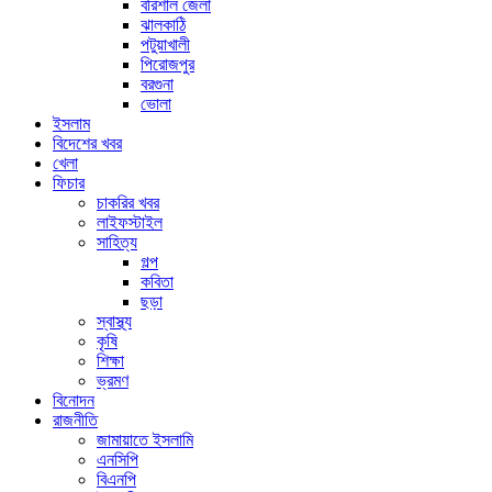
বরিশাল জেলা
ঝালকাঠি
পটুয়াখালী
পিরোজপুর
বরগুনা
ভোলা
ইসলাম
বিদেশের খবর
খেলা
ফিচার
চাকরির খবর
লাইফস্টাইল
সাহিত্য
গল্প
কবিতা
ছড়া
স্বাস্থ্য
কৃষি
শিক্ষা
ভ্রমণ
বিনোদন
রাজনীতি
জামায়াতে ইসলামি
এনসিপি
বিএনপি