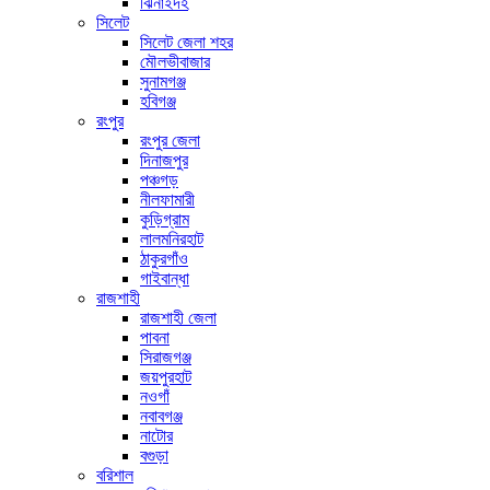
ঝিনাইদহ
সিলেট
সিলেট জেলা শহর
মৌলভীবাজার
সুনামগঞ্জ
হবিগঞ্জ
রংপুর
রংপুর জেলা
দিনাজপুর
পঞ্চগড়
নীলফামারী
কুড়িগ্রাম
লালমনিরহাট
ঠাকুরগাঁও
গাইবান্ধা
রাজশাহী
রাজশাহী জেলা
পাবনা
সিরাজগঞ্জ
জয়পুরহাট
নওগাঁ
নবাবগঞ্জ
নাটোর
বগুড়া
বরিশাল