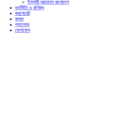
ইসলামী আন্দোলন বাংলাদেশ
অর্থনীতি ও বাণিজ্য
করপোরেট
কলাম
পড়াশোনা
যোগাযোগ