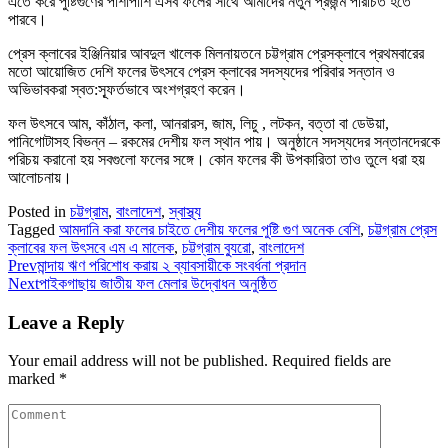
এতে করে পুষ্টিগুণের পাশাপাশি এসব ফলের সাথে আমাদের নতুন প্রজন্ম পরিচিত হতে
পারবে।
প্রেস ক্লাবের ইঞ্জিনিয়ার আবদুল খালেক মিলনায়তনে চট্টগ্রাম প্রেসক্লাবে প্রথমবারের
মতো আয়োজিত দেশি ফলের উৎসবে প্রেস ক্লাবের সদস্যদের পরিবার সন্তান ও
অভিভাবকরা স্বত:স্ফূর্তভাবে অংশগ্রহণ করেন।
ফল উৎসবে আম, কাঁঠাল, কলা, আনরারস, জাম, লিচু , লটকন, বত্তা বা ডেউয়া,
পানিগোটাসহ বিভন্ন – রকমের দেশীয় ফল স্থান পায়। অনুষ্ঠানে সদস্যদের সন্তানদেরকে
পরিচয় করানো হয় সবগুলো ফলের সঙ্গে। কোন ফলের কী উপকারিতা তাও তুলে ধরা হয়
আলোচনায়।
Posted in
চট্টগ্রাম
,
বাংলাদেশ
,
স্বাস্থ্য
Tagged
আমদানি করা ফলের চাইতে দেশীয় ফলের পুষ্টি গুণ অনেক বেশি
,
চট্টগ্রাম প্রেস
ক্লাবের ফল উৎসবে এম এ মালেক
,
চট্টগ্রাম ব্যুরো
,
বাংলাদেশ
Prev
মান্দায় ঋণ পরিশোধ করায় ২ ব্যাবসায়ীকে সংবর্ধনা প্রদান
Next
পাইকগাছায় জাতীয় ফল মেলার উদ্বোধন অনুষ্ঠিত
Leave a Reply
Your email address will not be published.
Required fields are
marked
*