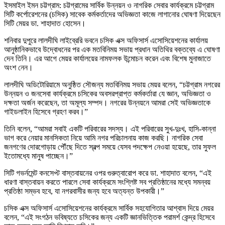
ইসমাইল ইমন চট্টগ্রাম: চট্টগ্রামের সার্বিক উন্নয়ন ও নাগরিক সেবার কার্যক্রমে চট্টগ্রাম
সিটি কর্পোরেশনের (চসিক) সাবেক কর্মকর্তাদের অভিজ্ঞতা কাজে লাগানোর ঘোষণা দিয়েছেন
সিটি মেয়র ডা. শাহাদাত হোসেন।
শনিবার দুপুরে লালদীঘি লাইব্রেরি ভবনে চসিক এক্স অফিসার্স এসোসিয়েশনের কার্যালয়
আনুষ্ঠানিকভাবে উদ্বোধনের পর এক মতবিনিময় সভায় প্রধান অতিথির বক্তব্যে এ ঘোষণা
দেন তিনি। এর আগে মেয়র কার্যালয়ের নামফলক উন্মোচন করেন এবং বিশেষ মুনাজাতে
অংশ নেন।
লালদীঘি অডিটোরিয়ামে অনুষ্ঠিত সৌজন্য মতবিনিময় সভায় মেয়র বলেন, “চট্টগ্রাম নগরের
উন্নয়ন ও জনসেবা কার্যক্রমে চসিকের অবসরপ্রাপ্ত কর্মকর্তারা যে জ্ঞান, অভিজ্ঞতা ও
দক্ষতা অর্জন করেছেন, তা অমূল্য সম্পদ। নগরের উন্নয়নে আমরা সেই অভিজ্ঞতাকে
গাইডলাইন হিসেবে গ্রহণ করব।”
তিনি বলেন, “আমরা সবাই একটি পরিবারের সদস্য। এই পরিবারের সুখ-দুঃখ, হাসি-কান্না
ভাগ করে নেয়ার মানসিকতা নিয়ে আমি নগর পরিচালনায় কাজ করছি। নাগরিক সেবা
জনগণের দোরগোড়ায় পৌঁছে দিতে স্বল্প সময়ে যেসব পদক্ষেপ নেওয়া হয়েছে, তার সুফল
ইতোমধ্যে মানুষ পাচ্ছেন।”
সিটি গভর্নমেন্ট কনসেপ্ট বাস্তবায়নের ওপর গুরুত্বারোপ করে ডা. শাহাদাত বলেন, “এই
ধারণা বাস্তবায়ন করতে পারলে সেবা কার্যক্রমে সংশ্লিষ্ট সব প্রতিষ্ঠানের মধ্যে সমন্বয়
প্রতিষ্ঠা সম্ভব হবে, যা নগরবাসীর জন্য হবে অত্যন্ত উপকারী।”
চসিক এক্স অফিসার্স এসোসিয়েশনের কার্যক্রমে সার্বিক সহযোগিতার আশ্বাস দিয়ে মেয়র
বলেন, “এই সংগঠন ভবিষ্যতে চসিকের জন্য একটি জ্ঞানভিত্তিক পরামর্শ কেন্দ্র হিসেবে