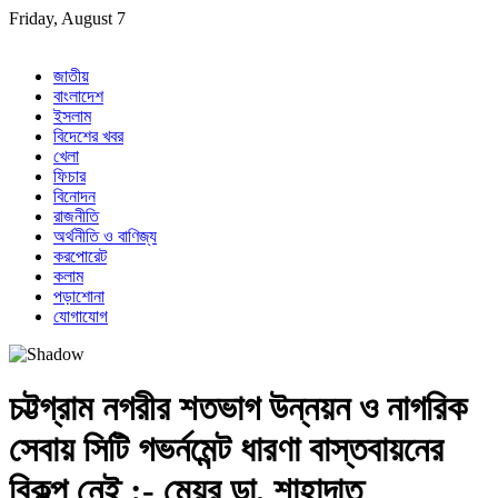
Skip
Friday, August 7
to
content
জাতীয়
বাংলাদেশ
ইসলাম
বিদেশের খবর
খেলা
ফিচার
বিনোদন
রাজনীতি
অর্থনীতি ও বাণিজ্য
করপোরেট
কলাম
পড়াশোনা
যোগাযোগ
চট্টগ্রাম নগরীর শতভাগ উন্নয়ন ও নাগরিক
সেবায় সিটি গভর্নমেন্ট ধারণা বাস্তবায়নের
বিকল্প নেই :- মেয়র ডা. শাহাদাত