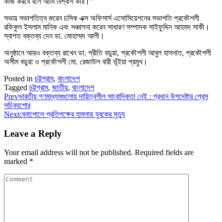
কাজ করবে বলে আমি বিশ্বাস করি।”
সভায় সভাপতিত্ব করেন চসিক এক্স অফিসার্স এসোসিয়েশনের সভাপতি প্রকৌশলী
রফিকুল ইসলাম মানিক এবং সঞ্চালনা করেন সাধারণ সম্পাদক সাইফুদ্দিন আহমদ সাকী।
স্বাগত বক্তব্য দেন ডা. মোহাম্মদ আলী।
অনুষ্ঠানে আরও বক্তব্য রাখেন ডা. প্রীতি বড়ুয়া, প্রকৌশলী আবুল হাসনাত, প্রকৌশলী
অসীম বড়ুয়া ও প্রকৌশলী মো. রেজাউল বারী ভূঁইয়া প্রমুখ।
Posted in
চট্টগ্রাম
,
বাংলাদেশ
Tagged
চট্টগ্রাম
,
জাতীয়
,
বাংলাদেশ
Prev
ভারতীয় গণমাধ্যমগুলোয় দায়িত্বশীল সাংবাদিকতা নেই : প্রধান উপদেষ্টার প্রেস
সচিবযশোর
Next
বেনাপোলে প্রতিপক্ষের হামলায় যুবকের মৃত্যু
Leave a Reply
Your email address will not be published.
Required fields are
marked
*