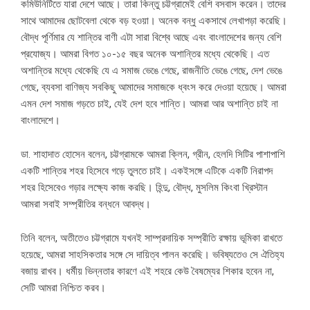
কমিউনিটিতে যারা দেশে আছে। তারা কিন্তু চট্টগ্রামেই বেশি বসবাস করেন। তাদের
সাথে আমাদের ছোটবেলা থেকে বড় হওয়া। অনেক বন্ধু একসাথে লেখাপড়া করেছি।
বৌদ্ধ পূর্ণিমার যে শান্তির বাণী এটা সারা বিশ্বে আছে এবং বাংলাদেশের জন্য বেশি
প্রযোজ্য। আমরা বিগত ১০-১৫ বছর অনেক অশান্তির মধ্যে থেকেছি। এত
অশান্তির মধ্যে থেকেছি যে এ সমাজ ভেঙে গেছে, রাজনীতি ভেঙে গেছে, দেশ ভেঙে
গেছে, ব্যবসা বাণিজ্য সবকিছু আমাদের সমাজকে ধ্বংস করে দেওয়া হয়েছে। আমরা
এমন দেশ সমাজ গড়তে চাই, যেই দেশ হবে শান্তি। আমরা আর অশান্তি চাই না
বাংলাদেশে।
ডা. শাহাদাত হোসেন বলেন, চট্টগ্রামকে আমরা ক্লিন, গ্রীন, হেলদি সিটির পাশাপাশি
একটি শান্তির শহর হিসেবে গড়ে তুলতে চাই। একইসঙ্গে এটিকে একটি নিরাপদ
শহর হিসেবেও গড়ার লক্ষ্যে কাজ করছি। হিন্দু, বৌদ্ধ, মুসলিম কিংবা খ্রিস্টান
আমরা সবাই সম্প্রীতির বন্ধনে আবদ্ধ।
তিনি বলেন, অতীতেও চট্টগ্রামে যখনই সাম্প্রদায়িক সম্প্রীতি রক্ষায় ভূমিকা রাখতে
হয়েছে, আমরা সাহসিকতার সঙ্গে সে দায়িত্ব পালন করেছি। ভবিষ্যতেও সে ঐতিহ্য
বজায় রাখব। ধর্মীয় ভিন্নতার কারণে এই শহরে কেউ বৈষম্যের শিকার হবেন না,
সেটি আমরা নিশ্চিত করব।