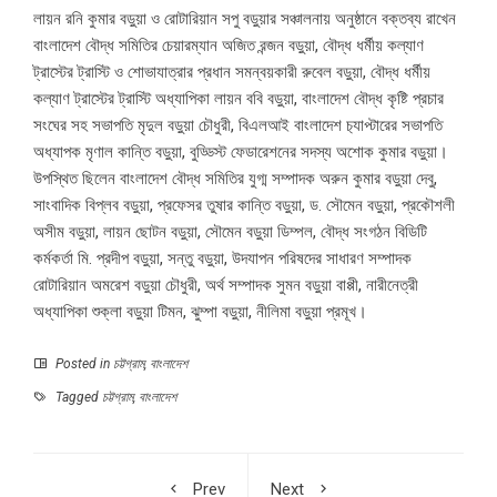
লায়ন রনি কুমার বড়ুয়া ও রোটারিয়ান সপু বড়ুয়ার সঞ্চালনায় অনুষ্ঠানে বক্তব্য রাখেন
বাংলাদেশ বৌদ্ধ সমিতির চেয়ারম্যান অজিত রন্জন বড়ুয়া, বৌদ্ধ ধর্মীয় কল্যাণ
ট্রাস্টের ট্রাস্টি ও শোভাযাত্রার প্রধান সমন্বয়কারী রুবেল বড়ুয়া, বৌদ্ধ ধর্মীয়
কল্যাণ ট্রাস্টের ট্রাস্টি অধ্যাপিকা লায়ন ববি বড়ুয়া, বাংলাদেশ বৌদ্ধ কৃষ্টি প্রচার
সংঘের সহ সভাপতি মৃদুল বড়ুয়া চৌধুরী, বিএলআই বাংলাদেশ চ‍্যাপ্টারের সভাপতি
অধ্যাপক মৃণাল কান্তি বড়ুয়া, বুড্ডিস্ট ফেডারেশনের সদস্য অশোক কুমার বড়ুয়া।
উপস্থিত ছিলেন বাংলাদেশ বৌদ্ধ সমিতির যুগ্ম সম্পাদক অরুন কুমার বড়ুয়া দেবু,
সাংবাদিক বিপ্লব বড়ুয়া, প্রফেসর তুষার কান্তি বড়ুয়া, ড. সৌমেন বড়ুয়া, প্রকৌশলী
অসীম বড়ুয়া, লায়ন ছোটন বড়ুয়া, সৌমেন বড়ুয়া ডিম্পল, বৌদ্ধ সংগঠন বিডিটি
কর্মকর্তা মি. প্রদীপ বড়ুয়া, সন্তু বড়ুয়া, উদযাপন পরিষদের সাধারণ সম্পাদক
রোটারিয়ান অমরেশ বড়ুয়া চৌধুরী, অর্থ সম্পাদক সুমন বড়ুয়া বাপ্পী, নারীনেত্রী
অধ্যাপিকা শুক্লা বড়ুয়া টিমন, ঝুম্পা বড়ুয়া, নীলিমা বড়ুয়া প্রমূখ।
Posted in
চট্টগ্রাম
,
বাংলাদেশ
Tagged
চট্টগ্রাম
,
বাংলাদেশ
Prev
Next