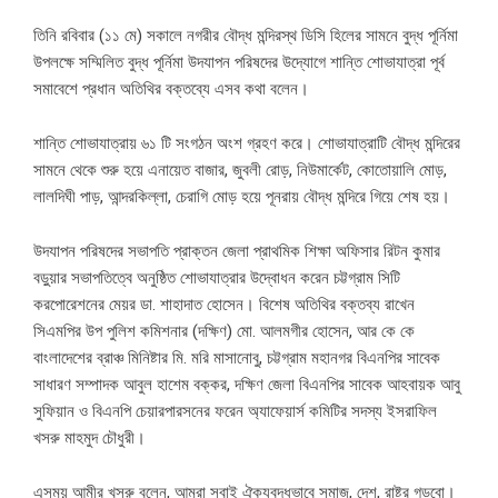
তিনি রবিবার (১১ মে) সকালে নগরীর বৌদ্ধ মন্দিরস্থ ডিসি হিলের সামনে বুদ্ধ পূর্নিমা
উপলক্ষে সম্মিলিত বুদ্ধ পূর্নিমা উদযাপন পরিষদের উদ্যোগে শান্তি শোভাযাত্রা পূর্ব
সমাবেশে প্রধান অতিথির বক্তব্যে এসব কথা বলেন।
শান্তি শোভাযাত্রায় ৬১ টি সংগঠন অংশ গ্রহণ করে। শোভাযাত্রাটি বৌদ্ধ মন্দিরের
সামনে থেকে শুরু হয়ে এনায়েত বাজার, জুবলী রোড়, নিউমার্কেট, কোতোয়ালি মোড়,
লালদিঘী পাড়, আন্দরকিল্লা, চেরাগি মোড় হয়ে পূনরায় বৌদ্ধ মন্দিরে গিয়ে শেষ হয়।
উদযাপন পরিষদের সভাপতি প্রাক্তন জেলা প্রাথমিক শিক্ষা অফিসার রিটন কুমার
বড়ুয়ার সভাপতিত্বে অনুষ্ঠিত শোভাযাত্রার উদ্বোধন করেন চট্টগ্রাম সিটি
করপোরেশনের মেয়র ডা. শাহাদাত হোসেন। বিশেষ অতিথির বক্তব্য রাখেন
সিএমপির উপ পুলিশ কমিশনার (দক্ষিণ) মো. আলমগীর হোসেন, আর কে কে
বাংলাদেশের ব্রাঞ্চ মিনিষ্টার মি. মরি মাসানোবু, চট্টগ্রাম মহানগর বিএনপির সাবেক
সাধারণ সম্পাদক আবুল হাশেম বক্কর, দক্ষিণ জেলা বিএনপির সাবেক আহবায়ক আবু
সুফিয়ান ও বিএনপি চেয়ারপারসনের ফরেন অ্যাফেয়ার্স কমিটির সদস্য ইসরাফিল
খসরু মাহমুদ চৌধুরী।
এসময় আমীর খসরু বলেন, আমরা সবাই ঐক্যবদ্ধভাবে সমাজ, দেশ, রাষ্ট্র গড়বো।