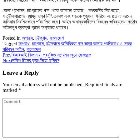
জেলা প্রশাসন, চট্টগ্রামের পক্ষ থেকে জানানো হয়েছে—নগরবাসীর নিরাপত্তা,
যাত্রীসাধারণের ন্যায্য ভাড়া নিশ্চিতকরণ এবং সড়কে শৃঙ্খলা ফিরিয়ে আনতে এ ধরনের
অভিযান নিয়মিতভাবে পরিচালিত হবে। আইন অমান্যকারীদের বিরুদ্ধে ভবিষ্যতেও কঠোর
আইনানুগ ব্যবস্থা গ্রহণ অব্যাহত থাকবে।
Posted in
অপরাধ
,
চট্টগ্রাম
,
বাংলাদেশ
Tagged
অপরাধ
,
চট্টগ্রাম
,
চট্টগ্রামে অতিরিক্ত বাস ভাড়া আদায় প্রতিরোধ ও সড়ক
পরিবহন আইন
,
বাংলাদেশ
Prev
বিআরআই বিজ্ঞান ও প্রযুক্তি সম্মেলন জুনে ছেংতুতে
Next
দক্ষিণ চীনের কুয়াংসিতে ভূমিধস
Leave a Reply
Your email address will not be published.
Required fields are
marked
*