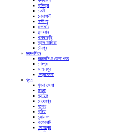
কক্সবাজার
কুমিল্লা
ফেনী
নোয়াখালী
লক্ষীপুর
রাঙ্গামাটি
বান্দরবান
খাগড়াছড়ি
ব্রাহ্মণবাড়িয়া
চাঁদপুর
ময়মনসিংহ
ময়মনসিংহ জেলা শহর
শেরপুর
জামালপুর
নেত্রকোনা
খুলনা
খুলনা জেলা
মাগুরা
নড়াইল
মেহেরপুর
যশোর
কুষ্টিয়া
চুয়াডাঙ্গা
বাগেরহাট
মেহেরপুর