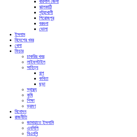
বরিশাল জেলা
ঝালকাঠি
পটুয়াখালী
পিরোজপুর
বরগুনা
ভোলা
ইসলাম
বিদেশের খবর
খেলা
ফিচার
চাকরির খবর
লাইফস্টাইল
সাহিত্য
গল্প
কবিতা
ছড়া
স্বাস্থ্য
কৃষি
শিক্ষা
ভ্রমণ
বিনোদন
রাজনীতি
জামায়াতে ইসলামি
এনসিপি
বিএনপি