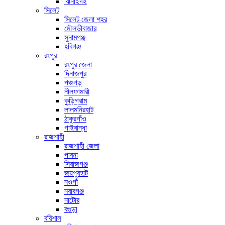
ঝিনাইদহ
সিলেট
সিলেট জেলা শহর
মৌলভীবাজার
সুনামগঞ্জ
হবিগঞ্জ
রংপুর
রংপুর জেলা
দিনাজপুর
পঞ্চগড়
নীলফামারী
কুড়িগ্রাম
লালমনিরহাট
ঠাকুরগাঁও
গাইবান্ধা
রাজশাহী
রাজশাহী জেলা
পাবনা
সিরাজগঞ্জ
জয়পুরহাট
নওগাঁ
নবাবগঞ্জ
নাটোর
বগুড়া
বরিশাল