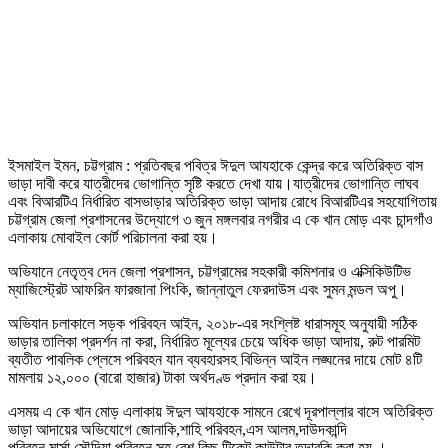
ইসমাইল ইমন, চট্টগ্রাম : প্রতিবছর পবিত্র ঈদুল আযহাকে কেন্দ্র করে অতিরিক্ত বাস
ভাড়া দাবী করে যাত্রীদের ভোগান্তি সৃষ্টি করতে দেখা যায়।যাত্রীদের ভোগান্তি লাঘব
এবং বিআরটিএ নির্ধারিত বাসভাড়ার অতিরিক্ত ভাড়া আদায় রোধে বিআরটিএর সহযোগিতায়
চট্টগ্রাম জেলা প্রশাসনের উদ্যোগে ৩ জুন মঙ্গলবার নগরীর এ কে খান মোড় এবং চান্দগাঁও
এলাকায় মোবাইল কোর্ট পরিচালনা করা হয়।
অভিযানে নেতৃত্ব দেন জেলা প্রশাসন, চট্টগ্রামের সহকারী কমিশনার ও এক্সিকিউটিভ
ম্যাজিস্ট্রেট আফরিন ফারজানা পিংকি, জান্নাতুল ফেরদাউস এবং সুমন মন্ডল অপু।
অভিযান চলাকালে সড়ক পরিবহন আইন, ২০১৮-এর সংশ্লিষ্ট ধারাসমূহ অনুযায়ী সঠিক
ভাড়ার তালিকা প্রদর্শন না করা, নির্ধারিত মূল্যের চেয়ে অধিক ভাড়া আদায়, রুট পারমিট
ব্যতীত পাবলিক প্লেসে পরিবহন যান ব্যবহারসহ বিভিন্ন আইন লঙ্ঘনের দায়ে মোট ৪টি
মামলায় ১২,০০০ (বারো হাজার) টাকা অর্থদণ্ড প্রদান করা হয়।
এসময় এ কে খান মোড় এলাকায় ঈদুল আযহাকে সামনে রেখে দূরপাল্লার বাসে অতিরিক্ত
ভাড়া আদায়ের অভিযোগে জোনাকি,শাহি পরিবহন,এস আলম,দাউদকান্দি
পরিবহন,মার্সা,সৌদিয়া পরিবহন সহ বেশ কিছু টিকেট কাউন্টার তদারকি করা হয় ।