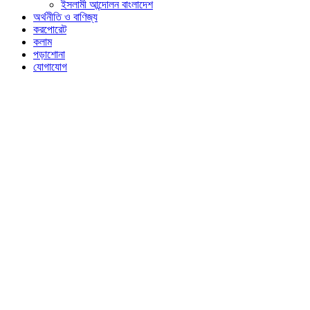
ইসলামী আন্দোলন বাংলাদেশ
অর্থনীতি ও বাণিজ্য
করপোরেট
কলাম
পড়াশোনা
যোগাযোগ