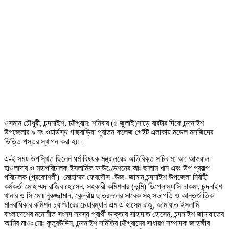
ওসমান চৌধুরী, চন্দনাইশ, চট্টগ্রাম: শনিবার (৫ জুলাই)সাড়ে বারটার দিকে চন্দনাইশ
উপজেলার ৯ নং ওয়ার্ডস্থ গাছবাড়িয়া পুরাতন কলেজ গেইট এলাকায় মডেল মসজিদের
ভিত্তি পস্তর স্থাপন করা হয়।
এ-ই সময় উপস্থিত ছিলেন ধর্ম বিষয়ক মন্ত্রালয়ের অতিরিক্ত সচিব ম: আ: আওয়াল
হাওলাদার ও মহাপরিচালক ইসলামিক ফাউণ্ডেশনের আঃ ছালাম খান এবং উপ প্রকল্প
পরিচালক (প্রকোশলী) মোহাম্মদ ফেরদৌস -উজ- জামান,চন্দনাইশ উপজেলা নির্বাহী
কর্মকর্তা মোহাম্মদ রাজিব হোসেন, সহকারী কমিশনার (ভূমি) ডিপ্লোম্যাসি চাকমা, চন্দনাইশ
থানার ও সি মোঃ নুরুজ্জামান, কেন্দ্রীয় ছাত্রদলের সাবেক সহ সভাপতি ও আন্তর্জাতিক
মানবাধিকার কমিশন চ্যাপ্টারের চেয়ারম্যান এম এ হাসেম রাজু, জামায়াত ইসলামি
বাংলাদেশের মনোনীত সংসদ সদস্য প্রার্থী ডাক্তার সাহাদাত হোসেন, চন্দনাইশ জামায়াতের
আমির মাওঃ মোঃ কুতুবউদ্দিন, চন্দনাইশ সমিতির চট্টগ্রামের সাধারণ সম্পাদক জাহাঙ্গীর