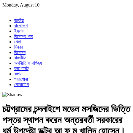
Skip
Monday, August 10
to
content
জাতীয়
বাংলাদেশ
ইসলাম
বিদেশের খবর
খেলা
ফিচার
বিনোদন
রাজনীতি
অর্থনীতি ও বাণিজ্য
করপোরেট
কলাম
পড়াশোনা
যোগাযোগ
চট্টগ্রামের চন্দনাইশে মডেল মসজিদের ভিত্তি
পস্তর স্থাপন করেন অন্তরবর্তী সরকারের
ধর্ম উপদেষ্টা ডক্টর আ ফ ম খালিদ হোসেন।