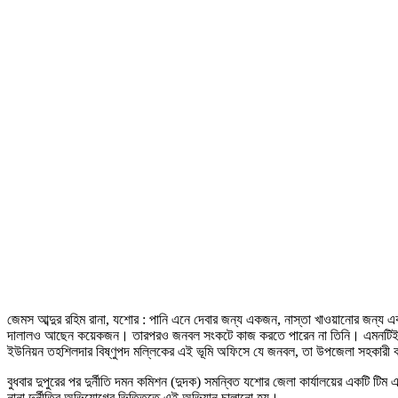
জেমস আব্দুর রহিম রানা, যশোর : পানি এনে দেবার জন্য একজন, নাস্তা খাওয়ানোর জ
দালালও আছেন কয়েকজন। তারপরও জনবল সংকটে কাজ করতে পারেন না তিনি। এমনটিই দাবি ম
ইউনিয়ন তহশিলদার বিষ্ণুপদ মল্লিকের এই ভূমি অফিসে যে জনবল, তা উপজেলা সহকারী কম
বুধবার দুপুরের পর দুর্নীতি দমন কমিশন (দুদক) সমন্বিত যশোর জেলা কার্যালয়ের একটি টি
নানা দুর্নীতির অভিযোগের ভিত্তিতে এই অভিযান চালানো হয়।