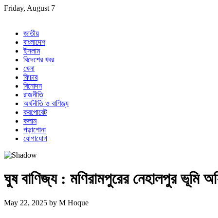
Skip
Friday, August 7
to
content
জাতীয়
বাংলাদেশ
ইসলাম
বিদেশের খবর
খেলা
ফিচার
বিনোদন
রাজনীতি
অর্থনীতি ও বাণিজ্য
করপোরেট
কলাম
পড়াশোনা
যোগাযোগ
ঘুষ বাণিজ্য : মণিরামপুরের নেহালপুর ভূমি অ
May 22, 2025
by
M Hoque