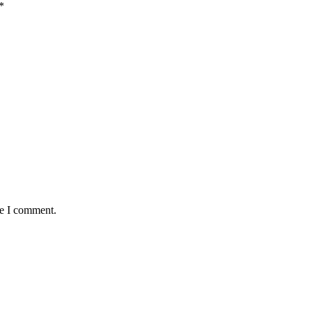
*
me I comment.