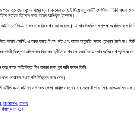
রিক গড়ে তুলেছেন ঘুষের সাম্রাজ্য। কাজের দোহাই দিয়ে শুধু আউট সোর্সিং-এ তিনি বাদশা মো
 অফিস সহায়ক হিসেবে কাজ করেন আশিকুল ইসলাম।
আউট সোর্সিং-এ চারজনকে নিয়োগ দেয়া হয়েছে। যা তার ঊর্ধ্বতন কর্তৃপক্ষ অবহিত বলে তি
য়ে আউট সোর্সিং-এ কাজ করার বিধান নেই এবং তাকে অনুমতি দেয়ার প্রশ্নই উঠে না। তিনি 
েক গাজী বিষ্ণুপদ মল্লিকের বিরুদ্ধে দুর্নীতি ও গ্রাহক হয়রানির এন্তার অভিযোগ তুলে 
লে তার কাছে অতিরিক্ত বিশ হাজার টাকা ঘুষ দাবি করেন তিনি।
ন বলে মোবাইল সংযোগটি বিচ্ছিন্ন করে দেন।
ে দুর্নীতি দমন কমিশন সমন্বিত জেলা কার্যালয় যশোর এর সহকারী পরিচালক আল-আমিন এক প্র
া
,
বাংলাদেশ
,
যশোর
বাঁধাগ্রস্ত হবে