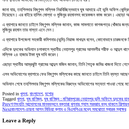
জানা যায়, তহশিলদার বিষ্ণুপদ মল্লিক নিরবিচ্ছিন্নভাবে ঘুষ আদায়ে এই ভূমি অফিস কেন্দ্
দিয়েছেন। এর বাইরে হালিম মোল্যা ও মুজিবুর রহমানসহ কয়েকজন কাজ করেন। এছাড়া
এ ব্যাপারে জানতে চাইলে বিষ্ণুপদ মল্লিক জানান, কাজ সামলাতে কাগজপত্র খোঁজার জন্য 
মুজিবুর রহমান তার নাস্তা এনে দেন।
এ ব্যাপারে উপজেলা সহকারী কমিশনার (ভূমি) নিয়াজ মাখদুম বলেন, কোনোভাবে চারজনকে দি
এদিকে দুদকের অভিযান চলাকালে স্থানীয় নেহালপুর গ্রামের আলমগীর শরীফ ও আব্দুল খাল
মল্লিক ২৪ হাজার টাকা ঘুষ দাবি করেন।
এছাড়া স্থানীয় আম্রঝুটা গ্রামের আব্দুল মজিদ জানান, তিনি পৈতৃক জমির খাজনা দিতে গে
এসব অভিযোগের ব্যাপারে ফের বিষ্ণুপদ মল্লিকের কাছে জানতে চাইলে তিনি ব্যস্ত আছে
অভিযান শেষে তহশিলদার বিষ্ণুপদ মল্লিকের বিরুদ্ধে অভিযোগের সত্যতা পাওয়া গেছে মর্ম
Posted in
খুলনা
,
বাংলাদেশ
,
যশোর
Tagged
খুলনা
,
ঘুষ বাণিজ্য
,
ঘুষ বাণিজ্য : মণিরামপুরের নেহালপুর ভূমি অফিসে দুদকের হান
Prev
গণসংহতি আন্দোলনের মানববন্ধনে বক্তারা খুলনায় গ্যাস সরবরাহ বন্ধ থাকলে শিল্পায়ন 
Next
বাংলাদেশ–চায়না আপন মিডিয়া ক্লাব ও বিএসপিএর মধ্যে সমঝোতা স্বারক স্বাক্ষর
Leave a Reply