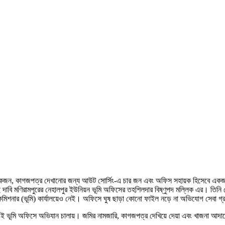
ন্য একজন, কাগজপত্র দেখানোর জন্য আউট সোর্সিং-এ চার জন এবং অফিস সহায়ক হিসেবে 
ণিরামপুরের নেহালপুর ইউনিয়ন ভূমি অফিসের তহশিলদার বিষ্ণুপদ মল্লিক এর। তিনি নেহাল
িশনার (ভূমি) কার্যালয়েও নেই। অফিসে ঘুষ ছাড়া কোনো ফাইল নড়ে না অভিযোগ সেবা গ্
ম এই ভূমি অফিসে অভিযান চালায়। জমির নামজারি, কাগজপত্র দেখিয়ে দেয়া এবং খাজনা আদায়