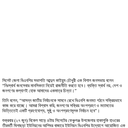
সিলেট জেলা বিএনপির সভাপতি আব্দুল কাইয়ুম চৌধুরী এক বিশাল জনসভায় বলেন
“নিঃস্বার্থ জনসেবার মানসিকতা নিয়েই রাজনীতি করতে হবে। ব্যক্তি স্বার্থ নয়, দেশ ও
জনগণের কল্যাণই হোক আমাদের একমাত্র চিন্তা।”
তিনি বলেন, “আসন্ন জাতীয় নির্বাচনকে সামনে রেখে বিএনপি জনমত গঠনে সক্রিয়ভাবে
কাজ করে যাচ্ছে। আমরা বিশ্বাস করি, জনগণের সক্রিয় অংশগ্রহণ ও মতামতের
ভিত্তিতেই একটি গ্রহণযোগ্য, সুষ্ঠু ও অংশগ্রহণমূলক নির্বাচন হবে”।
শুক্রবার (২৭ জুন) বিকেল সাড়ে ৪টায় সিলেটের ফেঞ্চুগঞ্জ উপজেলার হাকালুকি হাওরের
তীরবর্তী ঘিলাছড়া ইউনিয়নের আশিঘর বাজারে ইউনিয়ন বিএনপির উদ্যোগে আয়োজিত এক