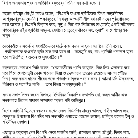
বিশাল জনসভায় প্রধান অতিথির বক্তব্যে তিনি এসব কথা বলেন।
আব্দুল কাইয়ুম চৌধুরী আরও বলেন, “বিএনপি কখনো দুর্নীতিবাজ কিংবা সন্ত্রাসীদের
আশ্রয়-প্রশ্রয় দেয়নি। পক্ষান্তরে, নিষিদ্ধ আওয়ামী লীগ বরাবরই এদের পৃষ্ঠপোষকতা
করে আসছে। বিএনপি বিশ্বাস করে, সুষ্ঠু ও নিরপেক্ষ নির্বাচনের মাধ্যমেই একটি সত্যিকার
গণতান্ত্রিক রাষ্ট্র প্রতিষ্ঠা সম্ভব, যেখানে নেতৃত্বে থাকবে সৎ, ত্যাগী ও দেশপ্রেমিক
মানুষ।”
নেতাকর্মীদের সতর্ক ও সংগঠিতভাবে মাঠে কাজ করার আহ্বান জানিয়ে তিনি বলেন,
“প্রতিপক্ষকে কখনোই দুর্বল মনে করা যাবে না। আত্মতুষ্টি নয়, বরং প্রতিটি পদক্ষেপ হতে
হবে পরিকল্পিত, সচেতন ও সুসংগঠিত।”
বক্তব্যের শেষাংশে তিনি বলেন, “নেতাকর্মীদের প্রতি আহ্বান, নিজ নিজ এলাকায় ঘরে
ঘরে গিয়ে দেশনেত্রী বেগম খালেদা জিয়া ও দেশনায়ক তারেক রহমানের সালাম পৌঁছে
দিন। শুরু করুন ধানের শীষের পক্ষে গণজাগরণমূলক প্রচার কাজ। আমরা যদি ঐক্যবদ্ধ,
নিষ্ঠাবান ও সংগঠিত থাকি— তবে বিজয় অবশ্যম্ভাবী।”
সভায় সভাপতিত্ব করেন ঘিলাছড়া ইউনিয়ন বিএনপির সভাপতি মো. রুহুল আমীন এবং
সঞ্চালনায় ছিলেন সাধারণ সম্পাদক আব্দুল গণি তাজিবুর।
বিশেষ অতিথি হিসেবে বক্তব্য রাখেন জেলা বিএনপির মাহবুব আলম, শাহীন আলম জয়,
ফেঞ্চুগঞ্জ উপজেলা বিএনপির সহ-সভাপতি এনায়েত হোসেন রুয়েল, ছাদিকুর রহমান টিপু ও
মহিউদ্দিন বেলাল।
এছাড়াও বক্তব্য দেন বিএনপি নেতা সনজীদ আলী, রাশেদুল হাসান চৌধুরী, দিনার শাহ,
শাহীন আহমেদ, তুহিন চৌধুরী, রুকন আহমেদ এবং অঙ্গ ও সহযোগী সংগঠনের নেতৃবৃন্দ—