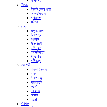
ঝিনাইদহ
সিলেট
সিলেট জেলা শহর
মৌলভীবাজার
সুনামগঞ্জ
হবিগঞ্জ
রংপুর
রংপুর জেলা
দিনাজপুর
পঞ্চগড়
নীলফামারী
কুড়িগ্রাম
লালমনিরহাট
ঠাকুরগাঁও
গাইবান্ধা
রাজশাহী
রাজশাহী জেলা
পাবনা
সিরাজগঞ্জ
জয়পুরহাট
নওগাঁ
নবাবগঞ্জ
নাটোর
বগুড়া
বরিশাল