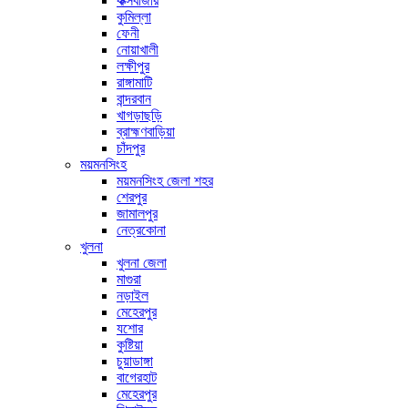
কক্সবাজার
কুমিল্লা
ফেনী
নোয়াখালী
লক্ষীপুর
রাঙ্গামাটি
বান্দরবান
খাগড়াছড়ি
ব্রাহ্মণবাড়িয়া
চাঁদপুর
ময়মনসিংহ
ময়মনসিংহ জেলা শহর
শেরপুর
জামালপুর
নেত্রকোনা
খুলনা
খুলনা জেলা
মাগুরা
নড়াইল
মেহেরপুর
যশোর
কুষ্টিয়া
চুয়াডাঙ্গা
বাগেরহাট
মেহেরপুর