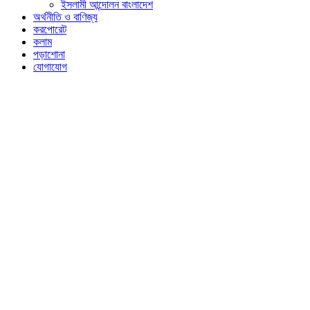
ইসলামী আন্দোলন বাংলাদেশ
অর্থনীতি ও বাণিজ্য
করপোরেট
কলাম
পড়াশোনা
যোগাযোগ