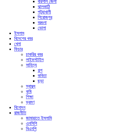
বরিশাল জেলা
ঝালকাঠি
পটুয়াখালী
পিরোজপুর
বরগুনা
ভোলা
ইসলাম
বিদেশের খবর
খেলা
ফিচার
চাকরির খবর
লাইফস্টাইল
সাহিত্য
গল্প
কবিতা
ছড়া
স্বাস্থ্য
কৃষি
শিক্ষা
ভ্রমণ
বিনোদন
রাজনীতি
জামায়াতে ইসলামি
এনসিপি
বিএনপি