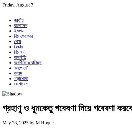
Skip
Friday, August 7
to
content
জাতীয়
বাংলাদেশ
ইসলাম
বিদেশের খবর
খেলা
ফিচার
বিনোদন
রাজনীতি
অর্থনীতি ও বাণিজ্য
করপোরেট
কলাম
পড়াশোনা
যোগাযোগ
গ্রহাণু ও ধূমকেতু গবেষণা নিয়ে গবেষণা করব
May 28, 2025
by
M Hoque