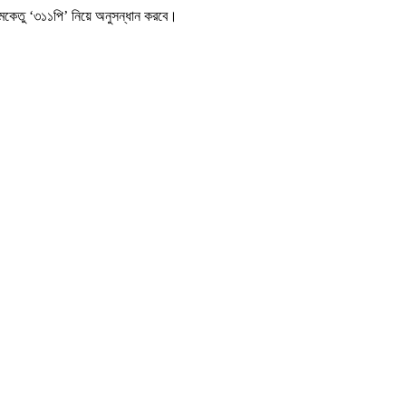
ূমকেতু ‘৩১১পি’ নিয়ে অনুসন্ধান করবে।