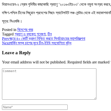
থিয়ানওয়েন-২ প্রোব পৃথিবীর কাছাকাছি গ্রহাণু ‘২০১৬এইচ০৩’ থেকে নমুনা সংগ্রহ করবে,
দক্ষিণ-পশ্চিম চীনের সিছুয়ান প্রদেশের সিছাং স্যাটেলাইট লঞ্চ সেন্টার থেকে এই মহাকাশযা
সূত্র: সিএমজি।
Posted in
বিদেশের খবর
Tagged
গ্রহাণু ও ধূমকেতু গবেষণা
,
চীন
Prev
বছরে ৪০ কোটি ভ্রমণ নিশ্চিত করতে সিনচিয়াংয়ের মহাপরিকল্পনা
Next
মার্কিন শুল্ক চাপের মুখে চীন-ইইউ সহযোগিতা বৃদ্ধি
Leave a Reply
Your email address will not be published.
Required fields are marked