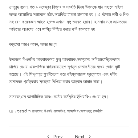
নেতৃবৃন্দ বলেন, গত ৯ নভেম্বর বিপ্লব ও সংহতি দিবস উপলক্ষে ধান মহালে মহিলা
দলের আয়োজিত সমাবেশে হঠাৎ অতর্কিত হামলা চালানো হয়। এ ঘটনায় নারী ও শিশু
সহ বেশ কয়েকজন আহত হলেও এখনো সুষ্ঠু তদন্ত হয়নি। হামলার সঙ্গে জড়িতদের
আইনের আওতায় এনে শাস্তি নিশ্চিত করার দাবি জানানো হয়।
বক্তারা আরও বলেন, দলের মধ্যে
উপজেলা বিএনপির আহবায়কসহ যুগ্ম আহবায়ক,সদস্যদের অনিয়মতান্ত্রিকভাবে
চাপিয়ে দেওয়া একপাক্ষিক বহিষ্কারাদেশে তৃণমূল নেতাকর্মীদের মধ্যে ক্ষোভ সৃষ্টি
হয়েছে। এই সিদ্ধান্ত পুনর্বিবেচনা করে বহিষ্কারাদেশ প্রত্যাহার এবং দলীয়
মনোনয়ন প্রক্রিয়ায় স্বচ্ছতা নিশ্চিত করার আহ্বান জানান তারা।
মানববন্ধনে আগামীদিনে আরও কঠোর কর্মসূচির হুঁশিয়ারিও দেওয়া হয়।
Posted in
বাংলাদেশ
,
বিএনপি
,
ময়মনসিংহ
,
ময়মনসিংহ জেলা শহর
,
রাজনীতি
Prev
Next