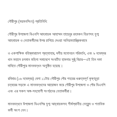
গৌরীপুর (ময়মনসিংহ) প্রতিনিধি:
গৌরীপুর উপজেলা বিএনপি আহবায়ক আহাম্মদ তায়েবুর রহমকন হিরণসহ যুগ্ম
আহবায়ক ও নেতাকর্মীদের উপর চাপিয়ে দেওয়া অনিয়মতান্ত্রিকভাবে
ও একপাক্ষিক বহিষ্কারাদেশ প্রত্যাহার, দলীয় মনোনয়ন পরিবর্তন, এবং ৯ নভেম্বর
ধান মহালে চলমান মহিলা সমাবেশে সংঘটিত হামলার সুষ্ঠু বিচার—এই তিন দফা
দাবিতে গৌরীপুরে মানববন্ধন অনুষ্ঠিত হয়েছে।
রবিবার (১৬ নভেম্বর) বেলা ১১টায় গৌরীপুর পৌর শহরের গুরুত্বপূর্ণ কৃষ্ণচুড়া
চত্বরের সড়কে এ মানববন্ধনের আয়োজন করে গৌরীপুর উপজেলা ও পৌর বিএনপি
এবং এর সকল অঙ্গ-সহযোগী সংগঠনের নেতাকর্মীরা।
মানববন্ধনে উপজেলা বিএনপির যুগ্ম আহ্বায়কসহ শীর্ষস্থানীয় নেতৃবৃন্দ ও শতাধিক
কর্মী অংশ নেন।