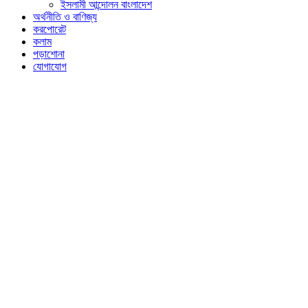
ইসলামী আন্দোলন বাংলাদেশ
অর্থনীতি ও বাণিজ্য
করপোরেট
কলাম
পড়াশোনা
যোগাযোগ