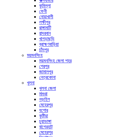
কক্সবাজার
কুমিল্লা
ফেনী
নোয়াখালী
লক্ষীপুর
রাঙ্গামাটি
বান্দরবান
খাগড়াছড়ি
ব্রাহ্মণবাড়িয়া
চাঁদপুর
ময়মনসিংহ
ময়মনসিংহ জেলা শহর
শেরপুর
জামালপুর
নেত্রকোনা
খুলনা
খুলনা জেলা
মাগুরা
নড়াইল
মেহেরপুর
যশোর
কুষ্টিয়া
চুয়াডাঙ্গা
বাগেরহাট
মেহেরপুর