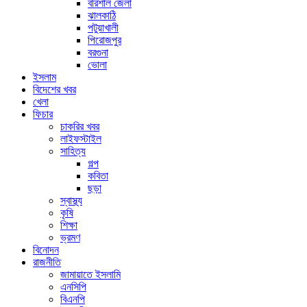
বরিশাল জেলা
ঝালকাঠি
পটুয়াখালী
পিরোজপুর
বরগুনা
ভোলা
ইসলাম
বিদেশের খবর
খেলা
ফিচার
চাকরির খবর
লাইফস্টাইল
সাহিত্য
গল্প
কবিতা
ছড়া
স্বাস্থ্য
কৃষি
শিক্ষা
ভ্রমণ
বিনোদন
রাজনীতি
জামায়াতে ইসলামি
এনসিপি
বিএনপি