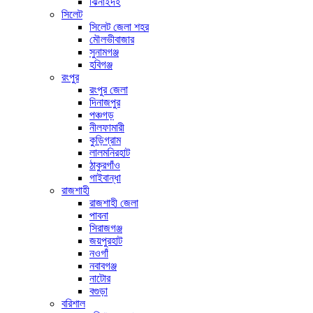
ঝিনাইদহ
সিলেট
সিলেট জেলা শহর
মৌলভীবাজার
সুনামগঞ্জ
হবিগঞ্জ
রংপুর
রংপুর জেলা
দিনাজপুর
পঞ্চগড়
নীলফামারী
কুড়িগ্রাম
লালমনিরহাট
ঠাকুরগাঁও
গাইবান্ধা
রাজশাহী
রাজশাহী জেলা
পাবনা
সিরাজগঞ্জ
জয়পুরহাট
নওগাঁ
নবাবগঞ্জ
নাটোর
বগুড়া
বরিশাল