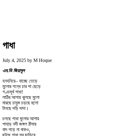
গাধা
July 4, 2025
by
M Hoque
এম.ডি জিয়াবুল
হনহনিয়ে– যাচ্ছে তেড়ে
মুলোর গন্ধে চার পা ছেড়ে
গণ্ডমূর্খ গাধা!
লাঠির আগায় ঝুলছে মুলো
মারছে চাবুক চড়ছে হুলো
টানছে দড়ি দাদা।
চলছে গাধা মুলোর আশায়
পাহাড় নদী জঙ্গল ঠাঁসায়
বাদ পড়ে না বাকও,
ছুটছে গাধা সব ছাড়িয়ে