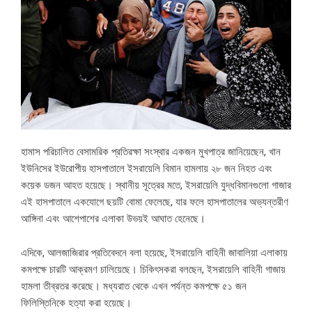
হামাস পরিচালিত বেসামরিক প্রতিরক্ষা সংস্থার একজন মুখপাত্র জানিয়েছেন, খান
ইউনিসের ইউরোপীয় হাসপাতালে ইসরায়েলি বিমান হামলায় ২৮ জন নিহত এবং
কয়েক ডজন আহত হয়েছে। স্থানীয় সূত্রের মতে, ইসরায়েলি যুদ্ধবিমানগুলো গাজার
এই হাসপাতালে একযোগে ছয়টি বোমা ফেলেছে, যার ফলে হাসপাতালের অভ্যন্তরীণ
আঙ্গিনা এবং আশেপাশের এলাকা উভয়ই আঘাত হেনেছে।
এদিকে, আলজাজিরার প্রতিবেদনে বলা হয়েছে, ইসরায়েলি বাহিনী জাবালিয়া এলাকায়
কমপক্ষে চারটি আক্রমণ চালিয়েছে। চিকিৎসকরা বলছেন, ইসরায়েলি বাহিনী গাজায়
হামলা তীব্রতর করেছে। মধ্যরাত থেকে এখন পর্যন্ত কমপক্ষে ৫১ জন
ফিলিস্তিনিকে হত্যা করা হয়েছে।