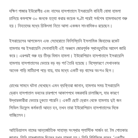
দক্ষিণ গাজার ইউরোপীয় এবং নাসের হাসপাতালে ইসরায়েলি বাহিনী বোমা হামলা
চালিয়ে কমপক্ষে ৩০ জনকে হত্যা করার কয়েক ঘণ্টা পরেই সর্বশেষ হামলাগুলো শুরু
হয়। নিহতদের মধ্যে চিকিৎসা নিতে আসা একজন সাংবাদিকও রয়েছেন।
ইসরায়েলের আশকেলন এবং সেদেরোতে ফিলিস্তিনি ইসলামিক জিহাদের রকেট
হামলার পর ইসরায়েলি সেনাবাহিনী এই অঞ্চলে জোরপূর্বক স্থানচ্যুতির আদেশ জারি
করে। এরপরই শুরু হয় তীব্র বিমান হামলা। ইউরোপিয়ান হাসপাতালে ইসরায়েলি
হামলায় হাসপাতালের ভেতরে বড় বড় গর্ত তৈরি হয়েছে। বিস্ফোরণে সেখানকার
অনেক গাড়ি মাটিচাপা পড়ে যায়, যার মধ্যে একটি বড় বাসের অংশও ছিল।
চোখের সামনে ঘটনা দেখেছেন এমন ব্যক্তিরা জানান, হামলার সময় ইসরায়েলি
ড্রোন হাসপাতাল ভবনের চারপাশে আকাশপথে নজরদারি চালাচ্ছিল, যার কারণে
উদ্ধারকারীরা ভেতরে ঢুকতে পারেনি। একটি ছোট ড্রোন থেকে হামলায় দুই জন
সিভিল ডিফেন্স কর্মকর্তা আহত হন, তখন তারা ইউরোপিয়ান হাসপাতালের দিকে
যাচ্ছিলেন।
আইডিয়ালস নামের আন্তর্জাতিক সাহায্য সংস্থার প্লাস্টিক সার্জন ডা. টম পোতকার
জানান, তিনি হাসপাতালে ছিলেন যখন হামলা হয়। তিনি বিবিসিকে বলেন, ‘একটির