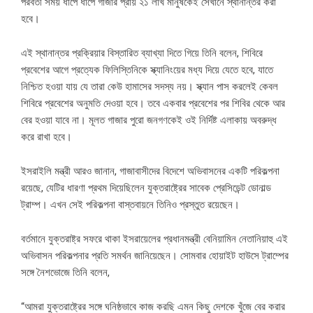
পরবর্তী সময় ধাপে ধাপে গাজার প্রায় ২১ লাখ মানুষকেই সেখানে স্থানান্তর করা
হবে।
এই স্থানান্তর প্রক্রিয়ার বিস্তারিত ব্যাখ্যা দিতে গিয়ে তিনি বলেন, শিবিরে
প্রবেশের আগে প্রত্যেক ফিলিস্তিনিকে স্ক্যানিংয়ের মধ্য দিয়ে যেতে হবে, যাতে
নিশ্চিত হওয়া যায় যে তারা কেউ হামাসের সদস্য নয়। স্ক্যান পাস করলেই কেবল
শিবিরে প্রবেশের অনুমতি দেওয়া হবে। তবে একবার প্রবেশের পর শিবির থেকে আর
বের হওয়া যাবে না। মূলত গাজার পুরো জনগণকেই ওই নির্দিষ্ট এলাকায় অবরুদ্ধ
করে রাখা হবে।
ইসরাইলি মন্ত্রী আরও জানান, গাজাবাসীদের বিদেশে অভিবাসনের একটি পরিকল্পনা
রয়েছে, যেটির ধারণা প্রথম দিয়েছিলেন যুক্তরাষ্ট্রের সাবেক প্রেসিডেন্ট ডোনাল্ড
ট্রাম্প। এখন সেই পরিকল্পনা বাস্তবায়নে তিনিও প্রস্তুত রয়েছেন।
বর্তমানে যুক্তরাষ্ট্র সফরে থাকা ইসরায়েলের প্রধানমন্ত্রী বেনিয়ামিন নেতানিয়াহু এই
অভিবাসন পরিকল্পনার প্রতি সমর্থন জানিয়েছেন। সোমবার হোয়াইট হাউসে ট্রাম্পের
সঙ্গে নৈশভোজে তিনি বলেন,
“আমরা যুক্তরাষ্ট্রের সঙ্গে ঘনিষ্ঠভাবে কাজ করছি এমন কিছু দেশকে খুঁজে বের করার