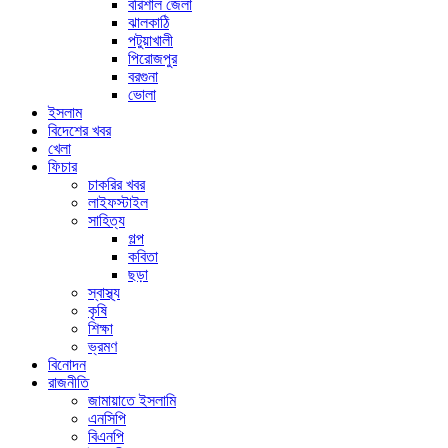
বরিশাল জেলা
ঝালকাঠি
পটুয়াখালী
পিরোজপুর
বরগুনা
ভোলা
ইসলাম
বিদেশের খবর
খেলা
ফিচার
চাকরির খবর
লাইফস্টাইল
সাহিত্য
গল্প
কবিতা
ছড়া
স্বাস্থ্য
কৃষি
শিক্ষা
ভ্রমণ
বিনোদন
রাজনীতি
জামায়াতে ইসলামি
এনসিপি
বিএনপি