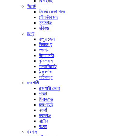
ঝিনাইদহ
সিলেট
সিলেট জেলা শহর
মৌলভীবাজার
সুনামগঞ্জ
হবিগঞ্জ
রংপুর
রংপুর জেলা
দিনাজপুর
পঞ্চগড়
নীলফামারী
কুড়িগ্রাম
লালমনিরহাট
ঠাকুরগাঁও
গাইবান্ধা
রাজশাহী
রাজশাহী জেলা
পাবনা
সিরাজগঞ্জ
জয়পুরহাট
নওগাঁ
নবাবগঞ্জ
নাটোর
বগুড়া
বরিশাল