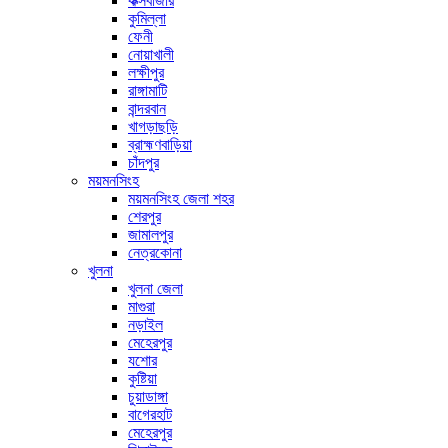
কক্সবাজার
কুমিল্লা
ফেনী
নোয়াখালী
লক্ষীপুর
রাঙ্গামাটি
বান্দরবান
খাগড়াছড়ি
ব্রাহ্মণবাড়িয়া
চাঁদপুর
ময়মনসিংহ
ময়মনসিংহ জেলা শহর
শেরপুর
জামালপুর
নেত্রকোনা
খুলনা
খুলনা জেলা
মাগুরা
নড়াইল
মেহেরপুর
যশোর
কুষ্টিয়া
চুয়াডাঙ্গা
বাগেরহাট
মেহেরপুর