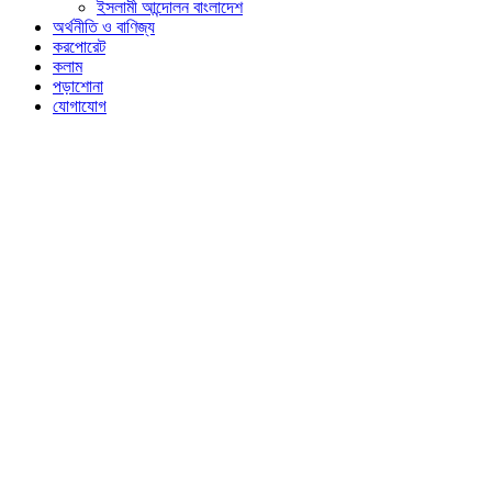
ইসলামী আন্দোলন বাংলাদেশ
অর্থনীতি ও বাণিজ্য
করপোরেট
কলাম
পড়াশোনা
যোগাযোগ