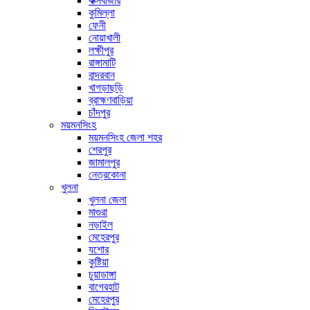
কক্সবাজার
কুমিল্লা
ফেনী
নোয়াখালী
লক্ষীপুর
রাঙ্গামাটি
বান্দরবান
খাগড়াছড়ি
ব্রাহ্মণবাড়িয়া
চাঁদপুর
ময়মনসিংহ
ময়মনসিংহ জেলা শহর
শেরপুর
জামালপুর
নেত্রকোনা
খুলনা
খুলনা জেলা
মাগুরা
নড়াইল
মেহেরপুর
যশোর
কুষ্টিয়া
চুয়াডাঙ্গা
বাগেরহাট
মেহেরপুর