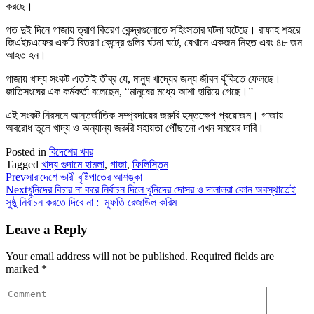
করছে।
গত দুই দিনে গাজায় ত্রাণ বিতরণ কেন্দ্রগুলোতে সহিংসতার ঘটনা ঘটেছে। রাফাহ শহরে
জিএইচএফের একটি বিতরণ কেন্দ্রে গুলির ঘটনা ঘটে, যেখানে একজন নিহত এবং ৪৮ জন
আহত হন।
গাজায় খাদ্য সংকট এতটাই তীব্র যে, মানুষ খাদ্যের জন্য জীবন ঝুঁকিতে ফেলছে।
জাতিসংঘের এক কর্মকর্তা বলেছেন, “মানুষের মধ্যে আশা হারিয়ে গেছে।”
এই সংকট নিরসনে আন্তর্জাতিক সম্প্রদায়ের জরুরি হস্তক্ষেপ প্রয়োজন। গাজায়
অবরোধ তুলে খাদ্য ও অন্যান্য জরুরি সহায়তা পৌঁছানো এখন সময়ের দাবি।
Posted in
বিদেশের খবর
Tagged
খাদ্য গুদামে হামলা
,
গাজা
,
ফিলিস্তিন
Prev
সারাদেশে ভারী বৃষ্টিপাতের আশঙ্কা
Next
খুনিদের বিচার না করে নির্বাচন দিলে খুনিদের দোসর ও দালালরা কোন অবস্থাতেই
সুষ্ঠু নির্বাচন করতে দিবে না : মুফতি রেজাউল করিম
Leave a Reply
Your email address will not be published.
Required fields are
marked
*