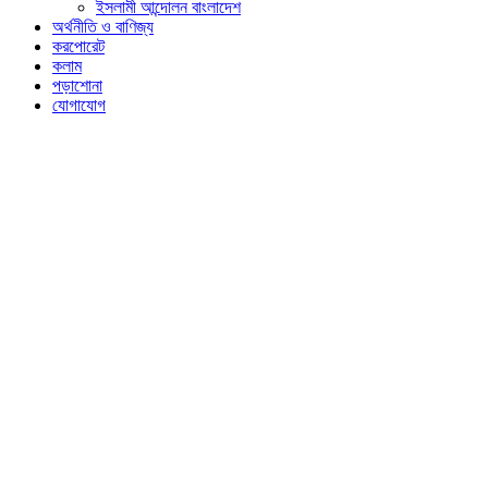
ইসলামী আন্দোলন বাংলাদেশ
অর্থনীতি ও বাণিজ্য
করপোরেট
কলাম
পড়াশোনা
যোগাযোগ