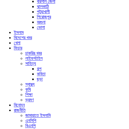
বরিশাল জেলা
ঝালকাঠি
পটুয়াখালী
পিরোজপুর
বরগুনা
ভোলা
ইসলাম
বিদেশের খবর
খেলা
ফিচার
চাকরির খবর
লাইফস্টাইল
সাহিত্য
গল্প
কবিতা
ছড়া
স্বাস্থ্য
কৃষি
শিক্ষা
ভ্রমণ
বিনোদন
রাজনীতি
জামায়াতে ইসলামি
এনসিপি
বিএনপি