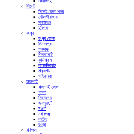
ঝিনাইদহ
সিলেট
সিলেট জেলা শহর
মৌলভীবাজার
সুনামগঞ্জ
হবিগঞ্জ
রংপুর
রংপুর জেলা
দিনাজপুর
পঞ্চগড়
নীলফামারী
কুড়িগ্রাম
লালমনিরহাট
ঠাকুরগাঁও
গাইবান্ধা
রাজশাহী
রাজশাহী জেলা
পাবনা
সিরাজগঞ্জ
জয়পুরহাট
নওগাঁ
নবাবগঞ্জ
নাটোর
বগুড়া
বরিশাল