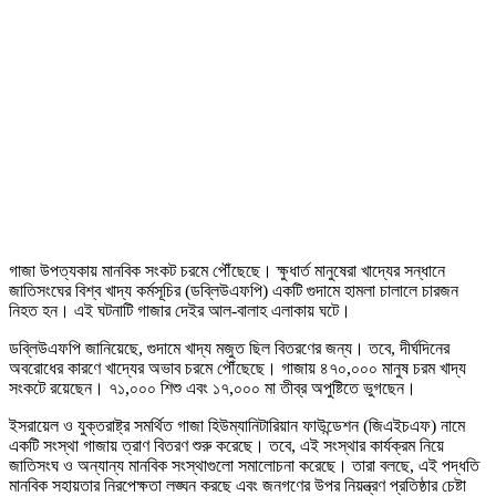
গাজা উপত্যকায় মানবিক সংকট চরমে পৌঁছেছে। ক্ষুধার্ত মানুষেরা খাদ্যের সন্ধানে
জাতিসংঘের বিশ্ব খাদ্য কর্মসূচির (ডব্লিউএফপি) একটি গুদামে হামলা চালালে চারজন
নিহত হন। এই ঘটনাটি গাজার দেইর আল-বালাহ এলাকায় ঘটে।
ডব্লিউএফপি জানিয়েছে, গুদামে খাদ্য মজুত ছিল বিতরণের জন্য। তবে, দীর্ঘদিনের
অবরোধের কারণে খাদ্যের অভাব চরমে পৌঁছেছে। গাজায় ৪৭০,০০০ মানুষ চরম খাদ্য
সংকটে রয়েছেন। ৭১,০০০ শিশু এবং ১৭,০০০ মা তীব্র অপুষ্টিতে ভুগছেন।
ইসরায়েল ও যুক্তরাষ্ট্র সমর্থিত গাজা হিউম্যানিটারিয়ান ফাউন্ডেশন (জিএইচএফ) নামে
একটি সংস্থা গাজায় ত্রাণ বিতরণ শুরু করেছে। তবে, এই সংস্থার কার্যক্রম নিয়ে
জাতিসংঘ ও অন্যান্য মানবিক সংস্থাগুলো সমালোচনা করেছে। তারা বলছে, এই পদ্ধতি
মানবিক সহায়তার নিরপেক্ষতা লঙ্ঘন করছে এবং জনগণের উপর নিয়ন্ত্রণ প্রতিষ্ঠার চেষ্টা