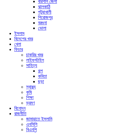
বরিশাল জেলা
ঝালকাঠি
পটুয়াখালী
পিরোজপুর
বরগুনা
ভোলা
ইসলাম
বিদেশের খবর
খেলা
ফিচার
চাকরির খবর
লাইফস্টাইল
সাহিত্য
গল্প
কবিতা
ছড়া
স্বাস্থ্য
কৃষি
শিক্ষা
ভ্রমণ
বিনোদন
রাজনীতি
জামায়াতে ইসলামি
এনসিপি
বিএনপি