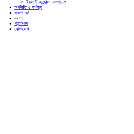
ইসলামী আন্দোলন বাংলাদেশ
অর্থনীতি ও বাণিজ্য
করপোরেট
কলাম
পড়াশোনা
যোগাযোগ