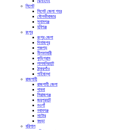
ঝিনাইদহ
সিলেট
সিলেট জেলা শহর
মৌলভীবাজার
সুনামগঞ্জ
হবিগঞ্জ
রংপুর
রংপুর জেলা
দিনাজপুর
পঞ্চগড়
নীলফামারী
কুড়িগ্রাম
লালমনিরহাট
ঠাকুরগাঁও
গাইবান্ধা
রাজশাহী
রাজশাহী জেলা
পাবনা
সিরাজগঞ্জ
জয়পুরহাট
নওগাঁ
নবাবগঞ্জ
নাটোর
বগুড়া
বরিশাল