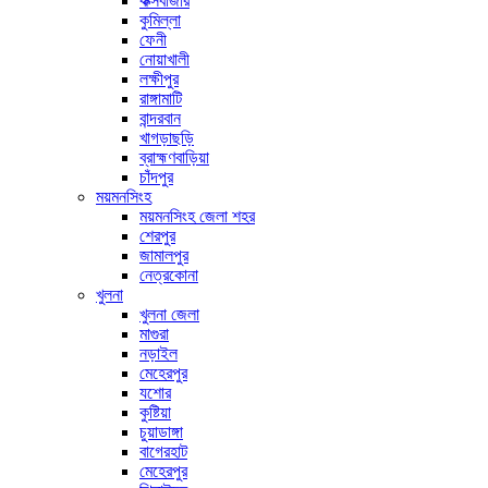
কক্সবাজার
কুমিল্লা
ফেনী
নোয়াখালী
লক্ষীপুর
রাঙ্গামাটি
বান্দরবান
খাগড়াছড়ি
ব্রাহ্মণবাড়িয়া
চাঁদপুর
ময়মনসিংহ
ময়মনসিংহ জেলা শহর
শেরপুর
জামালপুর
নেত্রকোনা
খুলনা
খুলনা জেলা
মাগুরা
নড়াইল
মেহেরপুর
যশোর
কুষ্টিয়া
চুয়াডাঙ্গা
বাগেরহাট
মেহেরপুর