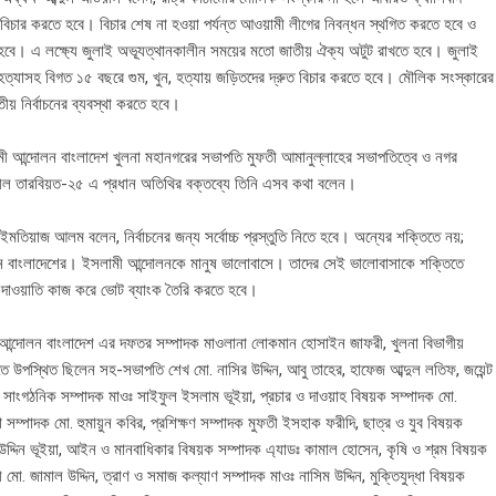
র বিচার করতে হবে। বিচার শেষ না হওয়া পর্যন্ত আওয়ামী লীগের নিবন্ধন স্থগিত করতে হবে ও
হবে। এ লক্ষ্যে জুলাই অভ্যূত্থানকালীন সময়ের মতো জাতীয় ঐক্য অটুট রাখতে হবে। জুলাই
 হত্যাসহ বিগত ১৫ বছরে গুম, খুন, হত্যায় জড়িতদের দ্রুত বিচার করতে হবে। মৌলিক সংস্কারের
ীয় নির্বাচনের ব্যবস্থা করতে হবে।
লামী আন্দোলন বাংলাদেশ খুলনা মহানগরের সভাপতি মুফতী আমানুল্লাহের সভাপতিত্বে ও নগর
ত্বশীল তারবিয়ত-২৫ এ প্রধান অতিথির বক্তব্যে তিনি এসব কথা বলেন।
মতিয়াজ আলম বলেন, নির্বাচনের জন্য সর্বোচ্চ প্রস্তুতি নিতে হবে। অন্যের শক্তিতে নয়;
োলন বাংলাদেশের। ইসলামী আন্দোলনকে মানুষ ভালোবাসে। তাদের সেই ভালোবাসাকে শক্তিতে
ে দাওয়াতি কাজ করে ভোট ব্যাংক তৈরি করতে হবে।
 আন্দোলন বাংলাদেশ এর দফতর সম্পাদক মাওলানা লোকমান হোসাইন জাফরী, খুলনা বিভাগীয়
াতে উপস্থিত ছিলেন সহ-সভাপতি শেখ মো. নাসির উদ্দিন, আবু তাহের, হাফেজ আব্দুল লতিফ, জয়েন্ট
়া, সাংগঠনিক সম্পাদক মাওঃ সাইফুল ইসলাম ভূইয়া, প্রচার ও দাওয়াহ বিষয়ক সম্পাদক মো.
সম্পাদক মো. হুমায়ুন কবির, প্রশিক্ষণ সম্পাদক মুফতী ইসহাক ফরীদি, ছাত্র ও যুব বিষয়ক
উদ্দিন ভূইয়া, আইন ও মানবাধিকার বিষয়ক সম্পাদক এ্যাডঃ কামাল হোসেন, কৃষি ও শ্রম বিষয়ক
ো. জামাল উদ্দিন, ত্রাণ ও সমাজ কল্যাণ সম্পাদক মাওঃ নাসিম উদ্দিন, মুক্তিযুদ্ধা বিষয়ক