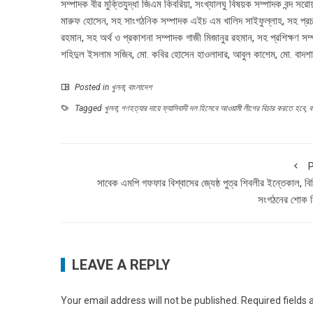
সম্পাদক বীর মুক্তিযুদ্ধা জিএম কিবরিয়া, সংখ্যালঘু বিষয়ক সম্পাদক বন্দ সরো
মারুফ হোসেন, সহ সাংগঠনিক সম্পাদক এইচ এম খালিদ সাইফুল্লাহ, সহ প্রচ
রহমান, সহ অর্থ ও প্রকাশনা সম্পাদক গাজী মিজানুর রহমান, সহ প্রশিক্ষণ স
শহিদুল ইসলাম সজিব, মো. কবির হোসেন হাওলাদার, আবুল কাশেম, মো. বাদশা
Posted in
খুলনা
,
বাংলাদেশ
Tagged
খুলনা
,
গণহত্যার দায়ে ফ্যাসিবাদী দল হিসেবে আওয়ামী লীগের বিচার করতে হবে
,
ব
P
সাবেক এমপি গফফার বিশ্বাসের জ্যেষ্ঠ পুত্র শিবলীর ইন্তেকাল, বি
সংগঠনের শোক বি
LEAVE A REPLY
Your email address will not be published.
Required fields