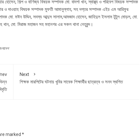
য়ার হোসেন, শিল্প ও বাণিজ্য বিষয়ক সম্পাদক মো. বাদশা খান, স্বাস্থ্য ও পরিবেশ বিষয়ক সম্পাদক
ার ও দাওয়াহ বিষয়ক সম্পাদক মুফতী আমানুল্লাহ, সহ দপ্তর সম্পাদক এইচ এম আরিফুর
ম্পাদক মো. মঈন উদ্দিন, সদস্য আব্দুস সালাম,আমজাদ হোসেন, জাহিদুল ইসলাম টুটুল মোড়ল, মো.
হ খান, মো. মিরাজ মহাজন সহ মহানগর এর সকল থানা নেতৃবৃন্দ।
াংলাদেশ
rev
Next
ভিন্ন
শিক্ষক মারপিটের ঘটনায় খুবির সাবেক শিক্ষার্থীর ছাত্রত্ব ও সনদ স্থগিত
বৃতি
 are marked
*