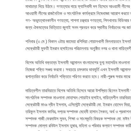
মাথাচাড়া দিয়ে উঠবে। গণহত্যার দায়ে ফ্যাসিবাদী দল হিসেবে আওয়ামী লীগে
আওয়ামী লীগের রাজনৈতিক ও সাংগঠনিক কার্যক্রমে নিষেধাজ্ঞা আরোপ করতে 
গণ- অভ্যূত্থানকালীন গণহত্যা, শাপলা চত্ত্বরে গণহত্যা, পিলখানায় বিডিআর
জন্য ঐকমত্যের ভিত্তিতে জুলাই সনদ প্রনয়ন করে স্থানীয় নির্বাচনের পর জাত
শনিবার (৩ মে ) বিকাল ৩টায় জামেয়া রশিদিয়া গোয়ালখালী মিলনায়তনে ইস
সেক্রেটারী মুফতী ইমরান হুসাইনের পরিচালনায় অনুষ্ঠিত নগর ও থানা দায়ি
বিশেষ অতিথি বক্তব্যে ইসলামী আন্দোলন বাংলাদেশের যুগ্ম মহাসচিব মাওলানা ই
নিজেরা শক্তি সঞ্চয় করবো। সবচেয়ে চমৎকার ভাবমূর্তি এখন ইসলামী আন্দ
রূপান্তরিত করে নির্বাচনি শক্তিতে পরিণত করতে হবে। নারী-পুরুষ সবার মাঝ
দায়িত্বশীল তারবিয়াতে বিশেষ অতিথি হিসেবে আরো উপস্থিত ছিলেন ইসলামী
সাংগঠনিক সম্পাদক মাওলানা মোহাম্মদ শোয়াইব হুসাইন, দায়িত্বশীল তারবিয়
সেক্রেটারী মাওঃ দ্বীন ইসলাম, এসিস্টেন্ট সেক্রেটারী মো. ইমরান হোসেন মিয
তরিকুল ইসলাম কাবির, দপ্তর সম্পাদক মেহেদী হাসান সৈকত, অর্থ ও প্রকাশনা 
সম্পাদক গাজী ফেরদাউস সুমন, শিক্ষা ও সাংস্কৃতি বিষয়ক সম্পাদক মো. মঈন 
সম্পাদক মোল্লা রবিউল ইসলাম তুষার, মহিলা ও পরিবার কল্যাণ সম্পাদক কারী ম