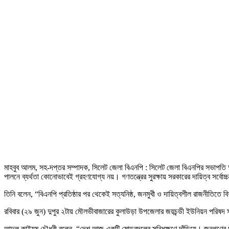
মাহবুব আলম, সহ‑দপ্তর সম্পাদক, সিলেট জেলা বিএনপি : সিলেট জেলা বিএনপির সভাপতি আব্দুল
পালনে ব্যর্থতা কোনোভাবেই গ্রহণযোগ্য নয়। গণতন্ত্রের সুরক্ষায় সরকারের দায়িত্ব সর্বো
তিনি বলেন, “বিএনপি প্রতিষ্ঠার পর থেকেই সত্যনিষ্ঠ, জনমুখী ও দায়িত্বশীল রাজনীতিত
রবিবার (২৯ জুন) দুপুর ২টায় মৌলভীবাজারের কুলাউড়া উপজেলার জয়চন্ডী ইউনিয়ন পরিষদ
আব্দুল কাইয়ুম চৌধুরী বলেন, “দেশ আজ একটি মোড়বদলের সন্ধিক্ষণে দাঁড়িয়ে। জনগণ