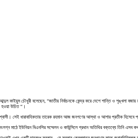
 কাইয়ুম চৌধুরী বলেছেন, “জাতীয় নির্বাচনকে কেন্দ্র করে দেশে শান্তি ও শৃঙ্খলা বজায় র
চ্চ হওয়া উচিত “।
ে বিশ্বাসী। সেই ধারাবাহিকতায় তারেক রহমান আজ জনগণের আস্থা ও আশার প্রতীক হিসেবে প
 সংলগ্ন মাঠে ইউনিয়ন বিএনপির সম্মেলন ও কাউন্সিলে প্রধান অতিথির বক্তব্যে তিনি এসব 
ের চাওয়াই এখন একটি দায়বদ্ধ সরকার—যে সরকার কেবলমাত্র জনগণের কাছে জবাবদিহিমূলক 