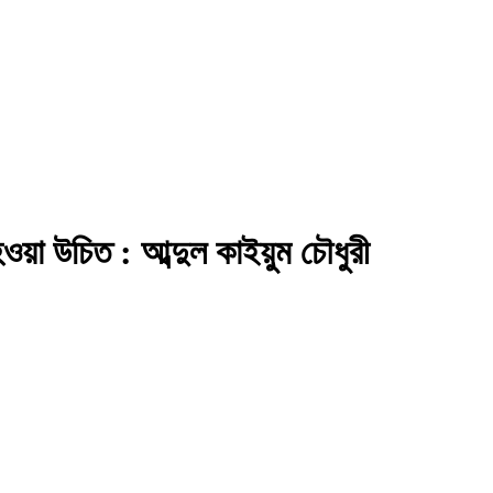
চ হওয়া উচিত : আব্দুল কাইয়ুম চৌধুরী