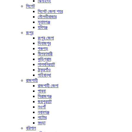
ঝিনাইদহ
সিলেট
সিলেট জেলা শহর
মৌলভীবাজার
সুনামগঞ্জ
হবিগঞ্জ
রংপুর
রংপুর জেলা
দিনাজপুর
পঞ্চগড়
নীলফামারী
কুড়িগ্রাম
লালমনিরহাট
ঠাকুরগাঁও
গাইবান্ধা
রাজশাহী
রাজশাহী জেলা
পাবনা
সিরাজগঞ্জ
জয়পুরহাট
নওগাঁ
নবাবগঞ্জ
নাটোর
বগুড়া
বরিশাল