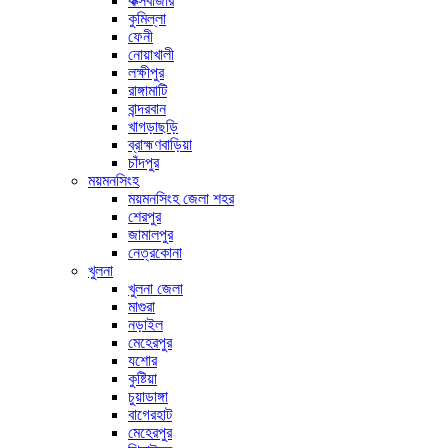
কক্সবাজার
কুমিল্লা
ফেনী
নোয়াখালী
লক্ষীপুর
রাঙ্গামাটি
বান্দরবান
খাগড়াছড়ি
ব্রাহ্মণবাড়িয়া
চাঁদপুর
ময়মনসিংহ
ময়মনসিংহ জেলা শহর
শেরপুর
জামালপুর
নেত্রকোনা
খুলনা
খুলনা জেলা
মাগুরা
নড়াইল
মেহেরপুর
যশোর
কুষ্টিয়া
চুয়াডাঙ্গা
বাগেরহাট
মেহেরপুর