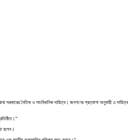
াখা সরকারের নৈতিক ও সাংবিধানিক দায়িত্ব। জনগণের প্রত্যাশা অনুযায়ী এ দায়িত্ব
্রতিষ্ঠিত।”
কথা বলেন।
হবে এবং জাতীয় অগ্রগতির গতিপথ সুদৃঢ় করবে।”