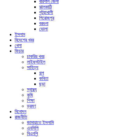
বরিশাল জেলা
ঝালকাঠি
পটুয়াখালী
পিরোজপুর
বরগুনা
ভোলা
ইসলাম
বিদেশের খবর
খেলা
ফিচার
চাকরির খবর
লাইফস্টাইল
সাহিত্য
গল্প
কবিতা
ছড়া
স্বাস্থ্য
কৃষি
শিক্ষা
ভ্রমণ
বিনোদন
রাজনীতি
জামায়াতে ইসলামি
এনসিপি
বিএনপি