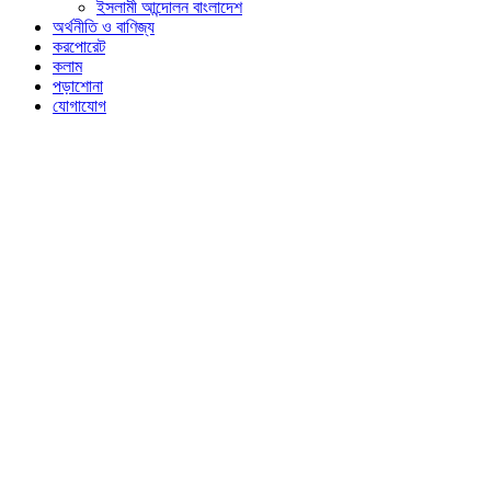
ইসলামী আন্দোলন বাংলাদেশ
অর্থনীতি ও বাণিজ্য
করপোরেট
কলাম
পড়াশোনা
যোগাযোগ