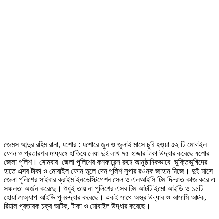
জেমস আব্দুর রহিম রানা, যশোর : যশোরে জুন ও জুলাই মাসে চুরি হও্য়া ৫২ টি মোবাইল
ফোন ও প্রতারণার মাধ্যমে হাতিয়ে নেয়া দুই লাখ ৭৫ হাজার টাকা উদ্ধার করেছে যশোর
জেলা পুলিশ। সোমবার জেলা পুলিশের কনফারেন্স রুমে আনুষ্ঠানিকভাবে ভুক্তিভুগিদের
হাতে এসব টাকা ও মোবাইল ফোন তুলে দেন পুলিশ সুপার রওনক জাহান নিজে। দুই মাসে
জেলা পুলিশের সাইবার ক্রাইম ইনভেস্টিগেশন সেল ও এলআইসি টিম দিনরাত কাজ করে এ
সফলতা অর্জন করেছে। শুধুই তায় না পুলিশের এসব টিম আটটি ইমো আইডি ও ১৫টি
হোয়াটসঅ্যাপ আইডি পুনরুদ্ধার করেছে। একই সাথে অস্ত্র উদ্ধার ও আসামি আটক,
রিয়াল প্রতারক চক্র আটক, টাকা ও মোবাইল উদ্ধার করেছে।