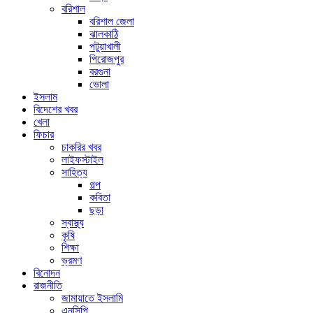
বরিশাল
বরিশাল জেলা
ঝালকাঠি
পটুয়াখালী
পিরোজপুর
বরগুনা
ভোলা
ইসলাম
বিদেশের খবর
খেলা
ফিচার
চাকরির খবর
লাইফস্টাইল
সাহিত্য
গল্প
কবিতা
ছড়া
স্বাস্থ্য
কৃষি
শিক্ষা
ভ্রমণ
বিনোদন
রাজনীতি
জামায়াতে ইসলামি
এনসিপি