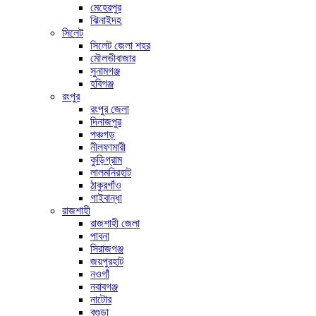
মেহেরপুর
ঝিনাইদহ
সিলেট
সিলেট জেলা শহর
মৌলভীবাজার
সুনামগঞ্জ
হবিগঞ্জ
রংপুর
রংপুর জেলা
দিনাজপুর
পঞ্চগড়
নীলফামারী
কুড়িগ্রাম
লালমনিরহাট
ঠাকুরগাঁও
গাইবান্ধা
রাজশাহী
রাজশাহী জেলা
পাবনা
সিরাজগঞ্জ
জয়পুরহাট
নওগাঁ
নবাবগঞ্জ
নাটোর
বগুড়া