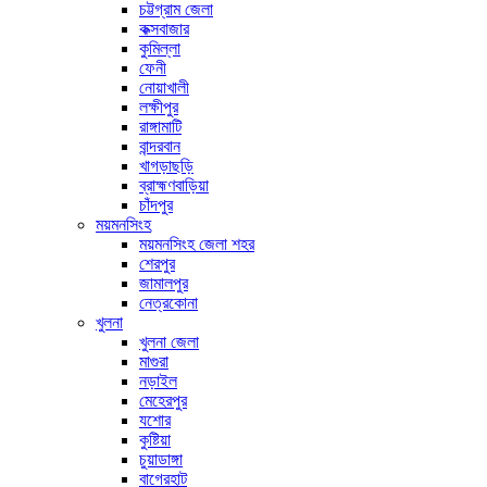
চট্টগ্রাম জেলা
কক্সবাজার
কুমিল্লা
ফেনী
নোয়াখালী
লক্ষীপুর
রাঙ্গামাটি
বান্দরবান
খাগড়াছড়ি
ব্রাহ্মণবাড়িয়া
চাঁদপুর
ময়মনসিংহ
ময়মনসিংহ জেলা শহর
শেরপুর
জামালপুর
নেত্রকোনা
খুলনা
খুলনা জেলা
মাগুরা
নড়াইল
মেহেরপুর
যশোর
কুষ্টিয়া
চুয়াডাঙ্গা
বাগেরহাট