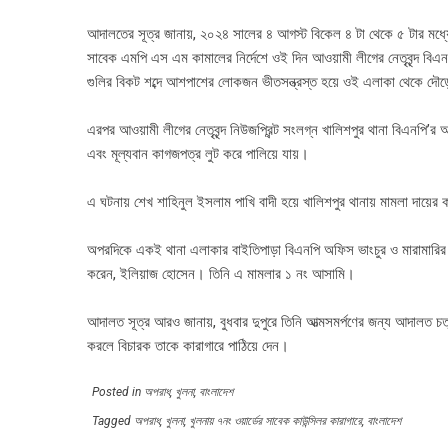
আদালতের সূত্র জানায়, ২০২৪ সালের ৪ আগস্ট বিকেল ৪ টা থেকে ৫ টার মধ্যে 
সাবেক এমপি এস এম কামালের নির্দেশে ওই দিন আওয়ামী লীগের নেতৃবৃন্দ বিএ
গুলির বিকট শব্দে আশপাশের লোকজন ভীতসন্ত্রস্ত হয়ে ওই এলাকা থেকে দৌড
এরপর আওয়ামী লীগের নেতৃবৃন্দ নিউজপ্রিন্ট সংলগ্ন খালিশপুর থানা বিএনপি
এবং মূল্যবান কাগজপত্র লুট করে পালিয়ে যায়।
এ ঘটনায় শেখ শাহিনুল ইসলাম পাখি বাদী হয়ে খালিশপুর থানায় মামলা দায়ের
অপরদিকে একই থানা এলাকার বাইতিপাড়া বিএনপি অফিস ভাংচুর ও মারামারির ঘটনা
করেন, ইলিয়াজ হোসেন। তিনি এ মামলার ১ নং আসামি।
আদালত সূত্র আরও জানায়, বুধবার দুপুরে তিনি আত্মসমর্পণের জন্য আদালত চত
করলে বিচারক তাকে কারাগারে পাঠিয়ে দেন।
Posted in
অপরাধ
,
খুলনা
,
বাংলাদেশ
Tagged
অপরাধ
,
খুলনা
,
খুলনায় ৭নং ওয়ার্ডের সাবেক কাউন্সিলর কারাগারে
,
বাংলাদেশ