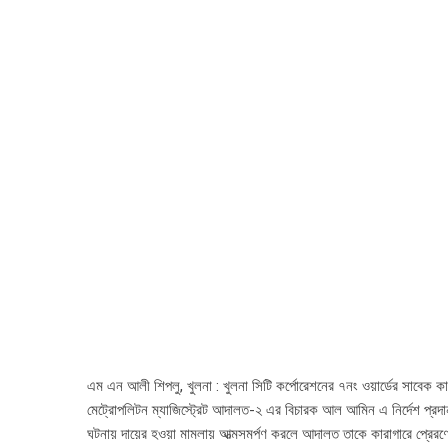
এম এন আলী শিপলু, খুলনা : খুলনা সিটি কর্পোরেশনের ৭নং ওয়ার্ডের সাবেক কা
মেট্রোপলিটন ম্যাজিস্ট্রেট আদালত-২ এর বিচারক আল আমিন এ নির্দেশ প্রদান
ঘটনায় দায়ের হওয়া মামলায় আত্মসমর্পণ করলে আদালত তাকে কারাগারে প্রেরণে