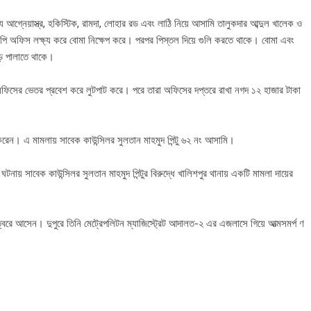
আগ্নেয়াস্ত্র, হকিস্টিক, রামদা, লোহার রড এবং লাঠি নিয়ে আসামি তালুকদার আব্দুল খালেক ও
নপি অফিস লক্ষ্য করে বোমা নিক্ষেপ করে। পরপর পিস্তল দিয়ে গুলি করতে থাকে। বোমা এবং
়ে পালাতে থাকে।
’র অফিসের ভেতর প্রবেশ করে লুটপাট করে। পরে তারা অফিসের দপ্তরে রাখা নগদ ১২ হাজার টাকা
 করেন। এ মামলায় সাবেক কাউন্সিলর সুলতান মাহমুদ পিন্টু ৬২ নং আসামি।
য় সাবেক কাউন্সিলর সুলতান মাহমুদ পিন্টুর বিরুদ্ধে খালিশপুর থানায় একটি মামলা দায়ের
্বরে আসেন। দুপুরে তিনি মেট্রেপলিটন ম্যাজিস্ট্রেট আদালত-২ এর এজলাসে গিয়ে আত্মসমর্প ণ