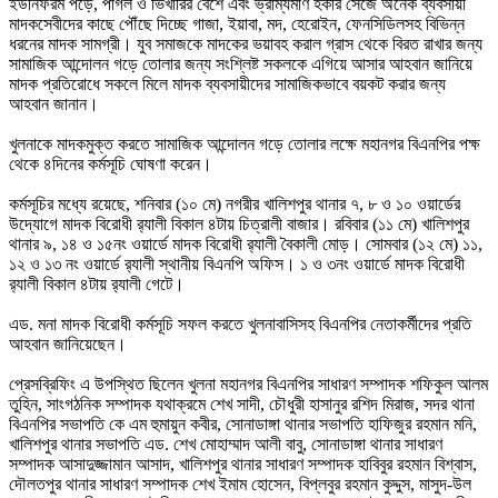
ইউনিফরম পড়ে, পাগল ও ভিখারির বেশে এবং ভ্রাম্যমাণ হকার সেজে অনেক ব্যবসায়ী
মাদকসেবীদের কাছে পৌঁছে দিচ্ছে গাজা, ইয়াবা, মদ, হেরোইন, ফেনসিডিলসহ বিভিন্ন
ধরনের মাদক সামগ্রী। যুব সমাজকে মাদকের ভয়াবহ করাল গ্রাস থেকে বিরত রাখার জন্য
সামাজিক আন্দোলন গড়ে তোলার জন্য সংশ্লিষ্ট সকলকে এগিয়ে আসার আহবান জানিয়ে
মাদক প্রতিরোধে সকলে মিলে মাদক ব্যবসায়ীদের সামাজিকভাবে বয়কট করার জন্য
আহবান জানান।
খুলনাকে মাদকমুক্ত করতে সামাজিক আন্দোলন গড়ে তোলার লক্ষে মহানগর বিএনপির পক্ষ
থেকে ৪দিনের কর্মসূচি ঘোষণা করেন।
কর্মসূচির মধ্যে রয়েছে, শনিবার (১০ মে) নগরীর খালিশপুর থানার ৭, ৮ ও ১০ ওয়ার্ডের
উদ্যোগে মাদক বিরোধী র‌্যালী বিকাল ৪টায় চিত্রালী বাজার। রবিবার (১১ মে) খালিশপুর
থানার ৯, ১৪ ও ১৫নং ওয়ার্ডে মাদক বিরোধী র‌্যালী বৈকালী মোড়। সোমবার (১২ মে) ১১,
১২ ও ১৩ নং ওয়ার্ডে র‌্যালী স্থানীয় বিএনপি অফিস। ১ ও ৩নং ওয়ার্ডে মাদক বিরোধী
র‌্যালী বিকাল ৪টায় র‌্যালী গেটে।
এড. মনা মাদক বিরোধী কর্মসূচি সফল করতে খুলনাবাসিসহ বিএনপির নেতাকর্মীদের প্রতি
আহবান জানিয়েছেন।
প্রেসব্রিফিং এ উপস্থিত ছিলেন খুলনা মহানগর বিএনপির সাধারণ সম্পাদক শফিকুল আলম
তুহিন, সাংগঠনিক সম্পাদক যথাক্রমে শেখ সাদী, চৌধুরী হাসানুর রশিদ মিরাজ, সদর থানা
বিএনপির সভাপতি কে এম হুমায়ুন কবীর, সোনাডাঙ্গা থানার সভাপতি হাফিজুর রহমান মনি,
খালিশপুর থানার সভাপতি এড. শেখ মোহাম্মাদ আলী বাবু, সোনাডাঙ্গা থানার সাধারণ
সম্পাদক আসাদুজ্জামান আসাদ, খালিশপুর থানার সাধারণ সম্পাদক হাবিবুর রহমান বিশ্বাস,
দৌলতপুর থানার সাধারণ সম্পাদক শেখ ইমাম হোসেন, বিপ্লবুর রহমান কুদ্দুস, মাসুদ-উল