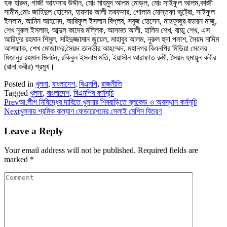
হক হারুন, গাজী আফসার উদ্দীন, মোঃ মাহমুদ আলম মোড়ল, মোঃ সাইফুল আলম,কাজী
সামীম,মোঃ জাহিদুল হোসেন, হায়দার আলী তরফদার, গোলাম মোস্তফা ভুট্রো, সাইফুল
ইসলাম, আমিন আহমেদ, আরিফুল ইসলাম বিপ্লব, সবুজ হোসেন, মাহফুজুর রহমান মাজু,
শেখ নুরুল ইসলাম, আব্দুল কাদের মল্লিক, আসমত আলী, হালিম শেখ, বাচ্চু শেখ, এস
আরিফুর রহমান শিমুল, সহিদুজ্জামান জুয়েল, মাহাবুব আলম, নুরুল হুদা পলাশ, সৈয়দ নাদিম
আশফাক, শেখ মোজাফর,সৈয়দ তানভীর আহম্মেদ, মহানগর বিএনপির মিডিয়া সেলের
মিজানুর রহমান মিলটন, রকিবুল ইসলাম মতি, ইয়াসীন আরাফাত রুমী, সৈয়দ হুমায়ূন কবীর
(রানা কবীর) প্রমুখ।
Posted in
খুলনা
,
বাংলাদেশ
,
বিএনপি
,
রাজনীতি
Tagged
খুলনা
,
বাংলাদেশ
,
বিএনপির কর্মসূচি
Prev
আ.লীগ নিষিদ্ধের দাবিতে খুলনার শিববাড়িতে ব্লকেড ও অবস্থান কর্মসূচি
Next
খুলনায় শ্রমিক কল্যাণ ফেডারেশনের সেলাই মেশিন বিতরণ
Leave a Reply
Your email address will not be published.
Required fields are
marked
*