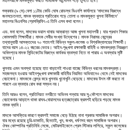
মহানগরীকে মাদকমুক্ত করতে সামাজিক আন্দোলন গড়ে তুলতে হবে।
শুক্রবার (৯ মে) বেলা ১১টায় কেডি ঘোষ রোডস্থ বিএনপি কার্যালয়ে ‘মাদকের বিরুদ্ধে
জনসচেতনতা, মাদক ব্যবহারে প্রতিরোধ গড়ে তোলা ও মাদকমুক্ত খুলনা বির্নিমানে’
মহানগর বিএনপির প্রেসব্রিফিং-এ তিনি এসব কথা বলেন।
এড. মনা বলেন, মাদকের ভয়াল থাবায় আক্রান্ত আজ খুলনা মহানগরী। যার প্রধান শিকার
কোমলমতি শিক্ষার্থীরা। মাদক সেবীর সংখ্যা উদ্বেগের। মাদক নিরাময় কেন্দ্রের
তথ্যানুযায়ী আসক্তদের ৭০ শতাংশই বিভিন্ন স্কুল-কলেজ ও বিশ্ববিদ্যালয়ের শিক্ষার্থী।
যাদের বয়স ১৪-২২ বছরের ভেতর। আইন-শৃঙ্খলা রক্ষাকারী বাহিনী ও মাদকদ্রব্য নিয়ন্ত্রণ
অধিদপ্তর মাদক সিন্ডিকেটের বিরুদ্ধে কার্যকর ব্যবস্থা নিতে না পারায় এ অবস্থার সৃষ্টি
হয়েছে।
খুলনায় এমন অবস্থা হয়েছে হাত বাড়ালেই পাওয়া যাচ্ছে বিভিন্ন ধরনের মাদকদ্রব্য।
সহজলভ্য হওয়ায় আইনশৃঙ্খলা রক্ষাকারী বাহিনীর নিয়মিত অভিযানেও থেমে নেই মাদকের
বেচাকেনা। মাদককে কেন্দ্র করে খুলনায় খুনোখুনি বেড়েছে। মাদকের উৎস নষ্ট করতে না
পারলে এর ব্যবহার রোধ করা সম্ভব নয়।
তিনি আরও বলেন, প্রতিনিয়ত নগরীতে অভিনব পন্থায় আর সু-কৌশলে মাদকের
বেচাকেনার আড়ালে থাকা রাঘব-বোয়ালদের ছত্রছাত্রায় ক্রমশই ছড়িয়ে পড়ছে মাদক
নামক ব্যাধি।
মাদকে আসক্তির কারণে ক্রমশই সমাজে বেড়ে উঠছে নানা প্রকার সামাজিক অপরাধ।
যার মধ্যে রয়েছে চুরি-ডাকাতি, ছিনতাই, খুন, জখম, ধর্ষণসহ বহুল সামাজিক অপরাধ।
ঔষধ কোম্পানির প্রতিনিধি সেজে, মোটরসাইকেলে প্রেস স্টিকার লাগিয়ে, স্কুল কলেজের