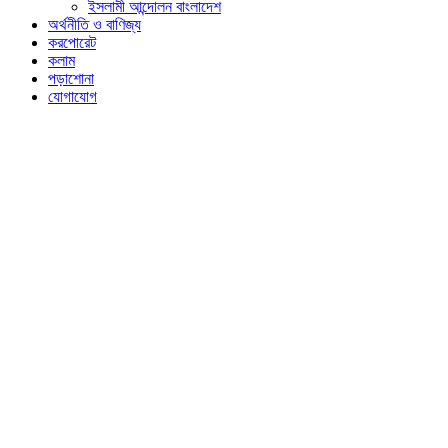
ইসলামী আন্দোলন বাংলাদেশ
অর্থনীতি ও বাণিজ্য
করপোরেট
কলাম
পড়াশোনা
যোগাযোগ