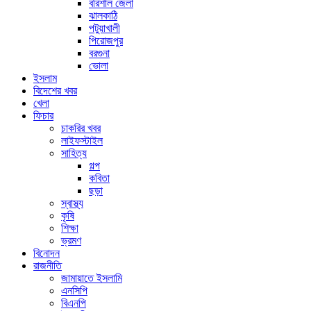
বরিশাল জেলা
ঝালকাঠি
পটুয়াখালী
পিরোজপুর
বরগুনা
ভোলা
ইসলাম
বিদেশের খবর
খেলা
ফিচার
চাকরির খবর
লাইফস্টাইল
সাহিত্য
গল্প
কবিতা
ছড়া
স্বাস্থ্য
কৃষি
শিক্ষা
ভ্রমণ
বিনোদন
রাজনীতি
জামায়াতে ইসলামি
এনসিপি
বিএনপি