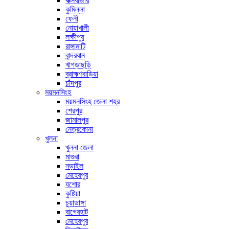
কক্সবাজার
কুমিল্লা
ফেনী
নোয়াখালী
লক্ষীপুর
রাঙ্গামাটি
বান্দরবান
খাগড়াছড়ি
ব্রাহ্মণবাড়িয়া
চাঁদপুর
ময়মনসিংহ
ময়মনসিংহ জেলা শহর
শেরপুর
জামালপুর
নেত্রকোনা
খুলনা
খুলনা জেলা
মাগুরা
নড়াইল
মেহেরপুর
যশোর
কুষ্টিয়া
চুয়াডাঙ্গা
বাগেরহাট
মেহেরপুর