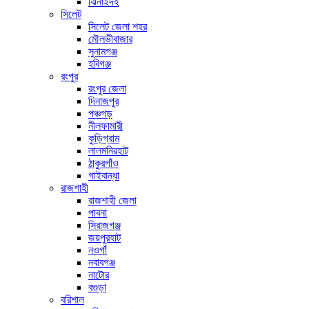
ঝিনাইদহ
সিলেট
সিলেট জেলা শহর
মৌলভীবাজার
সুনামগঞ্জ
হবিগঞ্জ
রংপুর
রংপুর জেলা
দিনাজপুর
পঞ্চগড়
নীলফামারী
কুড়িগ্রাম
লালমনিরহাট
ঠাকুরগাঁও
গাইবান্ধা
রাজশাহী
রাজশাহী জেলা
পাবনা
সিরাজগঞ্জ
জয়পুরহাট
নওগাঁ
নবাবগঞ্জ
নাটোর
বগুড়া
বরিশাল