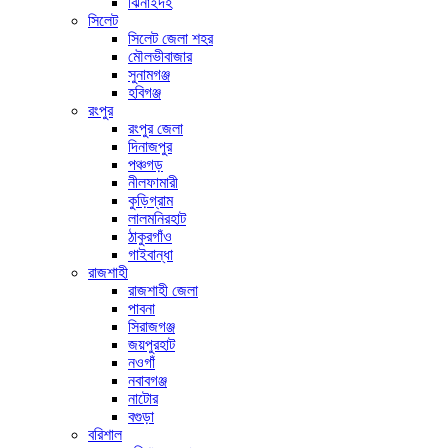
ঝিনাইদহ
সিলেট
সিলেট জেলা শহর
মৌলভীবাজার
সুনামগঞ্জ
হবিগঞ্জ
রংপুর
রংপুর জেলা
দিনাজপুর
পঞ্চগড়
নীলফামারী
কুড়িগ্রাম
লালমনিরহাট
ঠাকুরগাঁও
গাইবান্ধা
রাজশাহী
রাজশাহী জেলা
পাবনা
সিরাজগঞ্জ
জয়পুরহাট
নওগাঁ
নবাবগঞ্জ
নাটোর
বগুড়া
বরিশাল