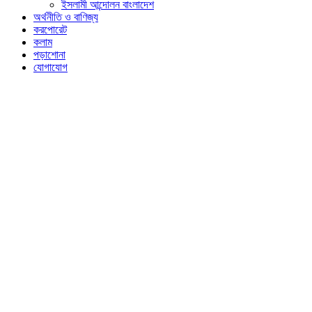
ইসলামী আন্দোলন বাংলাদেশ
অর্থনীতি ও বাণিজ্য
করপোরেট
কলাম
পড়াশোনা
যোগাযোগ