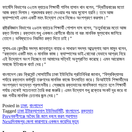
ফার্মেসি বিভাগের ৩২তম ব্যাচের শিক্ষার্থী গালিব হাসান খান বলেন, “দ্বিতীয়বারের মতো
আজ রক্ত দিলাম। প্রথমবার রক্ত দেওয়ার পর আর সুযোগ হয়নি। তবে আজ
ক্যাম্পাসেই এমন একটি মহৎ উদ্যোগ দেখে নিজেও অংশগ্রহণ করলাম।”
রাষ্ট্রবিজ্ঞান বিভাগের ২৬তম ব্যাচের শিক্ষার্থী গোপাল দাস বলেন, “চতুর্থবারের মতো আজ
রক্ত দিলাম। রক্তদান শুধু একজন রোগীকে বাঁচায় না বরং মানবিক মূল্যবোধ জাগিয়ে
তোলে। ভবিষ্যতেও নিয়মিত রক্ত দিতে চাই।”
পুসাব-এর কেন্দ্রীয় সদস্য জান্নাতুন নাহার ও সাধারণ সদস্য আব্দুল্লাহ আল মামুন বলেন,
“রক্তদান একটি মহৎ ও মানবিক কাজ। ক্যাম্পাসের ভাই-বোনেরা যেভাবে আগ্রহ নিয়ে
এই উদ্যোগে অংশ নিচ্ছেন তা আমাদের সত্যিই অনুপ্রাণিত করেছে। এমন আয়োজন
সমাজে ইতিবাচক বার্তা দেয়।”
বাংলাদেশ রেড ক্রিসেন্ট সোসাইটির ঢাকা ইউনিটের প্রতিনিধিরা জানান, “বিশ্ববিদ্যালয়
পর্যায়ে রক্তদান কর্মসূচি তরুণদের মানবিক কাজে উৎসাহিত করে। ডিআইইউ শিক্ষার্থীদের
অংশগ্রহণ অত্যন্ত প্রশংসনীয়। স্বেচ্ছায় রক্তদানের মানসিকতা গড়তে হলে শিক্ষার্থী
পর্যায় থেকেই সচেতনতা তৈরি করা জরুরি। এমন উদ্যোগ শুধু রক্তের সংকট দূর করে না
বরং গভীর মানবিক চেতনার জন্ম দেয়।”
Posted in
ঢাকা
,
বাংলাদেশ
Tagged
ঢাকা ইন্টারন্যাশনাল ইউনিভার্সিটি
,
বাংলাদেশ
,
রক্তদান
Prev
বকশীগঞ্জে অবৈধ রিং জাল ধ্বংস করল প্রশাসন
Next
দিনাজপুর জেলা কারাগারে একজন কয়েদির মৃত্যু