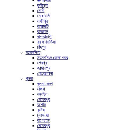
কক্সবাজার
কুমিল্লা
ফেনী
নোয়াখালী
লক্ষীপুর
রাঙ্গামাটি
বান্দরবান
খাগড়াছড়ি
ব্রাহ্মণবাড়িয়া
চাঁদপুর
ময়মনসিংহ
ময়মনসিংহ জেলা শহর
শেরপুর
জামালপুর
নেত্রকোনা
খুলনা
খুলনা জেলা
মাগুরা
নড়াইল
মেহেরপুর
যশোর
কুষ্টিয়া
চুয়াডাঙ্গা
বাগেরহাট
মেহেরপুর