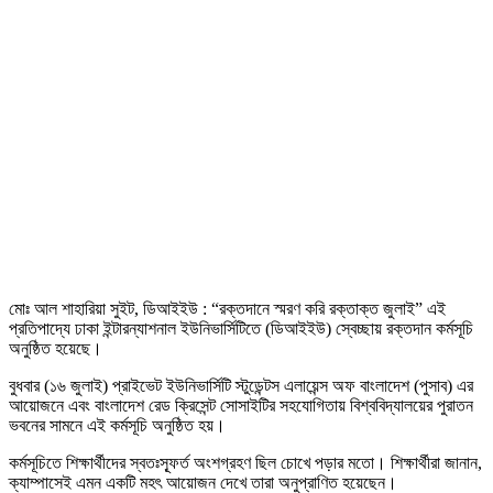
মোঃ আল শাহারিয়া সুইট, ডিআইইউ : “রক্তদানে স্মরণ করি রক্তাক্ত জুলাই” এই
প্রতিপাদ্যে ঢাকা ইন্টারন্যাশনাল ইউনিভার্সিটিতে (ডিআইইউ) স্বেচ্ছায় রক্তদান কর্মসূচি
অনুষ্ঠিত হয়েছে।
বুধবার (১৬ জুলাই) প্রাইভেট ইউনিভার্সিটি স্টুডেন্টস এলায়েন্স অফ বাংলাদেশ (পুসাব) এর
আয়োজনে এবং বাংলাদেশ রেড ক্রিসেন্ট সোসাইটির সহযোগিতায় বিশ্ববিদ্যালয়ের পুরাতন
ভবনের সামনে এই কর্মসূচি অনুষ্ঠিত হয়।
কর্মসূচিতে শিক্ষার্থীদের স্বতঃস্ফূর্ত অংশগ্রহণ ছিল চোখে পড়ার মতো। শিক্ষার্থীরা জানান,
ক্যাম্পাসেই এমন একটি মহৎ আয়োজন দেখে তারা অনুপ্রাণিত হয়েছেন।