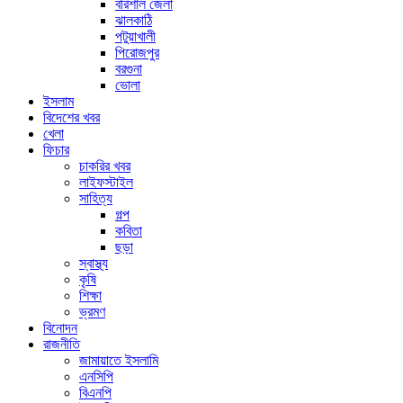
বরিশাল জেলা
ঝালকাঠি
পটুয়াখালী
পিরোজপুর
বরগুনা
ভোলা
ইসলাম
বিদেশের খবর
খেলা
ফিচার
চাকরির খবর
লাইফস্টাইল
সাহিত্য
গল্প
কবিতা
ছড়া
স্বাস্থ্য
কৃষি
শিক্ষা
ভ্রমণ
বিনোদন
রাজনীতি
জামায়াতে ইসলামি
এনসিপি
বিএনপি