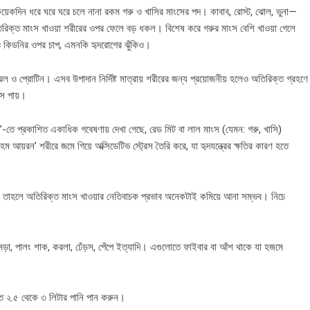
কয়েকদিন ধরে ঘরে ঘরে চলে নানা রকম গরু ও খাসির মাংসের পদ। কাবাব, রোস্ট, ঝোল, ভুনা—
অতিরিক্ত মাংস খাওয়া শরীরের ওপর ফেলে বড় ধকল। বিশেষ করে গরুর মাংস বেশি খাওয়া গেলে
র ও কিডনির ওপর চাপ, এমনকি হৃদরোগের ঝুঁকিও।
টেরল ও প্রোটিন। এসব উপাদান নির্দিষ্ট মাত্রায় শরীরের জন্য প্রয়োজনীয় হলেও অতিরিক্ত গ্রহণে
াস পায়।
ি’-তে প্রকাশিত একাধিক গবেষণায় দেখা গেছে, রেড মিট বা লাল মাংস (যেমন: গরু, খাসি)
ম আয়রন’ শরীরে জমে গিয়ে অক্সিডেটিভ স্ট্রেস তৈরি করে, যা হৃদযন্ত্রের ক্ষতির কারণ হতে
ায়, তাহলে অতিরিক্ত মাংস খাওয়ার নেতিবাচক প্রভাব অনেকটাই কমিয়ে আনা সম্ভব। নিচে
ড়া, পালং শাক, করলা, ঢেঁড়স, পেঁপে ইত্যাদি। এগুলোতে ফাইবার বা আঁশ থাকে যা হজমে
তত ২.৫ থেকে ৩ লিটার পানি পান করুন।