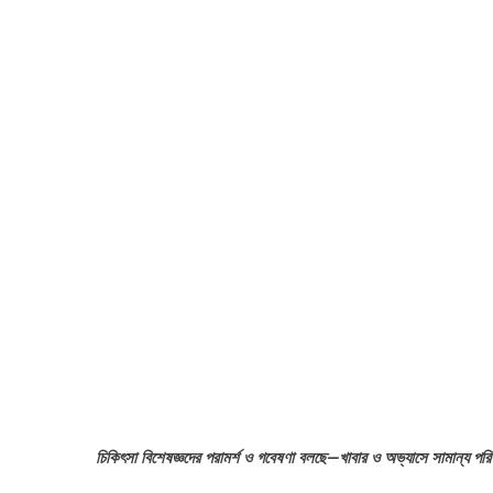
চিকিৎসা বিশেষজ্ঞদের পরামর্শ ও গবেষণা বলছে—খাবার ও অভ্যাসে সামান্য পরিবর্