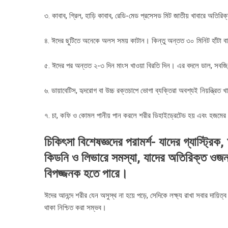
৩. কাবাব, গ্রিল, হাড়ি কাবাব, রেডি-মেড প্রসেসড মিট জাতীয় খাবারে অতি
৪. ঈদের ছুটিতে অনেকে অলস সময় কাটান। কিন্তু অন্তত ৩০ মিনিট হাঁটা বা
৫. ঈদের পর অন্তত ২-৩ দিন মাংস খাওয়া বিরতি দিন। এর বদলে ডাল, সবজি
৬. ডায়াবেটিস, হৃদরোগ বা উচ্চ রক্তচাপে ভোগা ব্যক্তিরা অবশ্যই নিয়ন্ত্রিত 
৭. চা, কফি ও কোমল পানীয় পান করলে শরীর ডিহাইড্রেটেড হয় এবং হজমের 
চিকিৎসা
বিশেষজ্ঞদের
পরামর্শ-
যাদের গ্যাস্ট্রি
কিডনি ও লিভারে সমস্যা, যাদের অতিরিক্ত ওজন ব
বিপজ্জনক হতে পারে।
ঈদের আনন্দে শরীর যেন অসুস্থ না হয়ে পড়ে, সেদিকে লক্ষ্য রাখা সবার দায়িত্
থাকা নিশ্চিত করা সম্ভব।