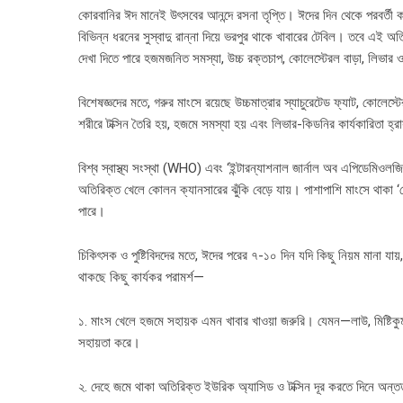
কোরবানির ঈদ মানেই উৎসবের আনন্দে রসনা তৃপ্তি। ঈদের দিন থেকে পরবর্তী 
বিভিন্ন ধরনের সুস্বাদু রান্না দিয়ে ভরপুর থাকে খাবারের টেবিল। তবে এই 
দেখা দিতে পারে হজমজনিত সমস্যা, উচ্চ রক্তচাপ, কোলেস্টেরল বাড়া, লিভা
বিশেষজ্ঞদের মতে, গরুর মাংসে রয়েছে উচ্চমাত্রার স্যাচুরেটেড ফ্যাট, কোলেস্
শরীরে টক্সিন তৈরি হয়, হজমে সমস্যা হয় এবং লিভার-কিডনির কার্যকারিতা হ্র
বিশ্ব স্বাস্থ্য সংস্থা (WHO) এবং ‘ইন্টারন্যাশনাল জার্নাল অব এপিডেমিওলজ
অতিরিক্ত খেলে কোলন ক্যানসারের ঝুঁকি বেড়ে যায়। পাশাপাশি মাংসে থাকা ‘হে
পারে।
চিকিৎসক ও পুষ্টিবিদদের মতে, ঈদের পরের ৭-১০ দিন যদি কিছু নিয়ম মানা য
থাকছে কিছু কার্যকর পরামর্শ—
১. মাংস খেলে হজমে সহায়ক এমন খাবার খাওয়া জরুরি। যেমন—লাউ, মিষ্টিকুম
সহায়তা করে।
২. দেহে জমে থাকা অতিরিক্ত ইউরিক অ্যাসিড ও টক্সিন দূর করতে দিনে অন্