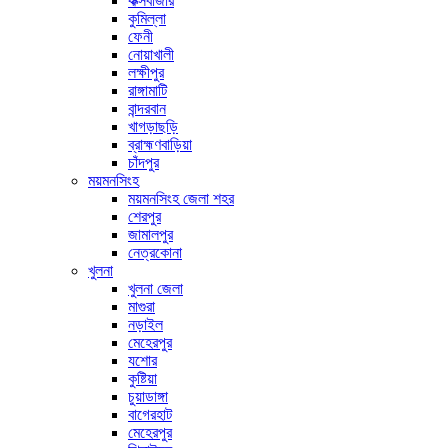
কক্সবাজার
কুমিল্লা
ফেনী
নোয়াখালী
লক্ষীপুর
রাঙ্গামাটি
বান্দরবান
খাগড়াছড়ি
ব্রাহ্মণবাড়িয়া
চাঁদপুর
ময়মনসিংহ
ময়মনসিংহ জেলা শহর
শেরপুর
জামালপুর
নেত্রকোনা
খুলনা
খুলনা জেলা
মাগুরা
নড়াইল
মেহেরপুর
যশোর
কুষ্টিয়া
চুয়াডাঙ্গা
বাগেরহাট
মেহেরপুর