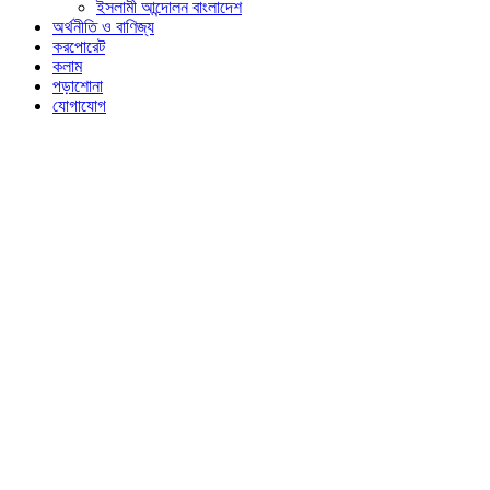
ইসলামী আন্দোলন বাংলাদেশ
অর্থনীতি ও বাণিজ্য
করপোরেট
কলাম
পড়াশোনা
যোগাযোগ