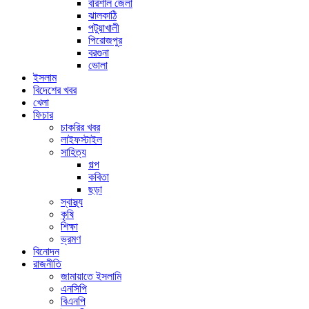
বরিশাল জেলা
ঝালকাঠি
পটুয়াখালী
পিরোজপুর
বরগুনা
ভোলা
ইসলাম
বিদেশের খবর
খেলা
ফিচার
চাকরির খবর
লাইফস্টাইল
সাহিত্য
গল্প
কবিতা
ছড়া
স্বাস্থ্য
কৃষি
শিক্ষা
ভ্রমণ
বিনোদন
রাজনীতি
জামায়াতে ইসলামি
এনসিপি
বিএনপি