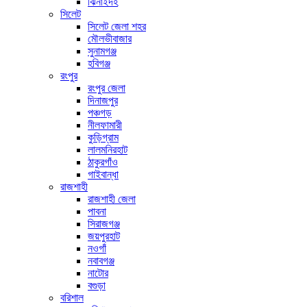
ঝিনাইদহ
সিলেট
সিলেট জেলা শহর
মৌলভীবাজার
সুনামগঞ্জ
হবিগঞ্জ
রংপুর
রংপুর জেলা
দিনাজপুর
পঞ্চগড়
নীলফামারী
কুড়িগ্রাম
লালমনিরহাট
ঠাকুরগাঁও
গাইবান্ধা
রাজশাহী
রাজশাহী জেলা
পাবনা
সিরাজগঞ্জ
জয়পুরহাট
নওগাঁ
নবাবগঞ্জ
নাটোর
বগুড়া
বরিশাল