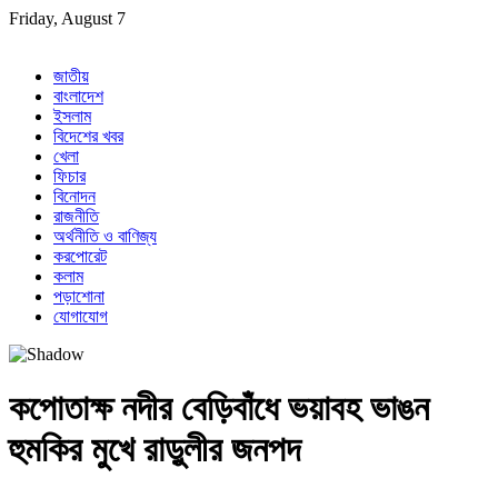
Skip
Friday, August 7
to
content
জাতীয়
বাংলাদেশ
ইসলাম
বিদেশের খবর
খেলা
ফিচার
বিনোদন
রাজনীতি
অর্থনীতি ও বাণিজ্য
করপোরেট
কলাম
পড়াশোনা
যোগাযোগ
কপোতাক্ষ নদীর বেড়িবাঁধে ভয়াবহ ভাঙন
হুমকির মুখে রাড়ুলীর জনপদ