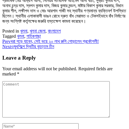
প্রভাষক মোঃ আব্বাস আলী, সিনিয়র সাংবাদিক আহমেদ আলী বাঁচা, সুব্রত কুমার দাশ,
অনাথ চন্দ্র দাস, স্বপন কুমার দাস, বিজয় কুমার মন্ডল, মাষ্টার বিকাশ কুমার সরকার, বিধান
কুমার শীল, লক্ষীপদ দাস ও মোঃ আরশাদ গাজী সহ স্থানীয় গণ্যমান্য ব্যক্তিবর্গ উপস্থিত
ছিলেন। স্থানীয় এলাকাবাসী ভাঙন রোধে দ্রুত বাঁধ মেরামত ও টেকসইভাবে বাঁধ নির্মাণের
জন্য সংশ্লিষ্ট কর্তৃপক্ষের জরুরি হস্তক্ষেপ কামনা করেছেন।
Posted in
খুলনা
,
খুলনা জেলা
,
বাংলাদেশ
Tagged
খুলনা
,
পাইকগাছা
Prev
ধরা পড়ে যাবেন, সেই ভয়ে ২০ লাখ রুপি পোড়ালেন প্রকৌশলী!
Next
ওষুধশিল্পে দ্বিতীয় বৃহত্তম চীন
Leave a Reply
Your email address will not be published.
Required fields are
marked
*