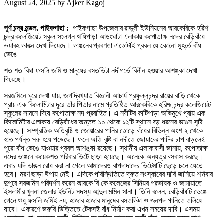
August 24, 2025
by
Ajker Kagoj
পূর্ণ চন্দ্র মন্ডল, পাইকগাছা :
পাইকগাছা উপজেলার রাড়ুলী ইউনিয়নের আরকেবিকে হরিশ
চন্দ্র কলেজিয়েট স্কুল সংলগ্ন ঋষিপাড়া আড়ংঘাটা এলাকায় কপোতাক্ষ নদের বেড়িবাঁধে
ভয়াবহ ভাঙন দেখা দিয়েছে। ভাঙনের প্রবণতা এতোটাই প্রবল যে কোনো মুহূর্তে বাঁধ
ভেঙে
শত শত বিঘা ফসলি জমি ও মানুষের বসতভিটা নদীগর্ভে বিলীন হওয়ার আশঙ্কা দেখা
দিয়েছে।
সরজমিনে ঘুরে দেখা যায়, জগদ্বিখ্যাত বিজ্ঞানী আচার্য প্রফুল্লচন্দ্র রায়ের বাড়ি থেকে
প্রায় এক কিলোমিটার দূরে তাঁর পিতার নামে প্রতিষ্ঠিত আরকেবিকে হরিশ্চ চন্দ্র কলেজিয়েট
স্কুলের সামনে দিয়ে কপোতাক্ষ নদ প্রবাহিত। এ নদীটির কাটিপাড়া অভিমুখে প্রায় এক
কিলোমিটার এলাকায় বেড়িবাঁধের অন্তত ১০ থেকে ১২টি স্থানে বড় ধরনের ভাঙন সৃষ্টি
হয়েছে। সাম্প্রতিক অতিবৃষ্টি ও জোয়ারের পানির তোড়ে বাঁধের বিভিন্ন অংশ ২ থেকে
হাত পর্যন্ত সরু হয়ে পড়েছে। ফলে অতি বৃষ্টি বা নদীতে জোয়ারের পানির চাপ বাড়লেই
পুরো বাঁধ ভেঙে যাওয়ার প্রবল আশঙ্কা রয়েছে। স্থানীয় এলাকাবাসী জানায়, কপোতাক্ষ
নদের ভাঙনে কয়েকশত পরিবার ভিটে ছাড়া হয়েছে। অনেকে অন্যত্র বসবাস করছে।
এবার যদি ভাঙন রোধ করা না গেলে আমাদেরও বাপদাদাদের ভিটেমাটি ছেড়ে চলে যেতে
হবে। মরণ ছাড়া উপায় নেই। এদিকে পরিস্থিতিতে দ্রুত সংস্কারের দাবি জানিয়ে শনিবার
দুপুরে সরজমিন পরিদর্শন করেন আরকে বি কে কলেজের সিনিয়র প্রভাষক ও জামায়াতে
ইসলামীর খুলনা জেলার ইউনিট সদস্য আব্দুল মমিন সানা। তিনি বলেন, বেড়িবাঁধটি ভেঙে
গেলে শুধু ফসলি জমিই নয়, হাজার হাজার মানুষের বসতভিটা ও জনপদ পানিতে তলিয়ে
যাবে। একারণে জরুরি ভিত্তিতে টেকসই বাঁধ নির্মাণ করা এখন সময়ের দাবি। এসময়