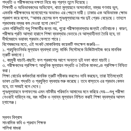
পদ্ধতি ও পরীক্ষকদের দক্ষতা নিয়ে বড় প্রশ্ন তুলে দিয়েছে।
শিক্ষার্থী ও অভিভাবকদের অভিযোগ, খাতা মূল্যায়নে অসতর্কতা, নম্বর গণনায় ভুল,
এমনকি পরীক্ষকদের মনোযোগের অভাবও এর পেছনে দায়ী। ঢাকার এক অভিভাবক ক্ষোভ
প্রকাশ করে বলেন, “আমার ছেলের ফল পুনঃমূল্যায়নের পর দুই গ্রেড বেড়েছে। তাহলে
প্রথমবার নম্বর কম দেওয়া হলো কেন?”
এমন পরিস্থিতি শুধু শিক্ষার্থীর জন্য নয়, পুরো পরীক্ষাব্যবস্থার জন্যই নেতিবাচক। কারণ,
পরীক্ষার প্রতি আস্থা হারালে শিক্ষা ব্যবস্থার ভেতরে যে আস্থাহীনতা তৈরি হবে, তা
দীর্ঘমেয়াদে ভয়াবহ প্রভাব ফেলতে পারে।
বিশেষজ্ঞদের মতে, এই সংকট মোকাবিলায় কয়েকটি পদক্ষেপ জরুরি—
১. প্রযুক্তিনির্ভর মূল্যায়ন ব্যবস্থা চালু: মার্কিং সিস্টেমকে ডিজিটালাইজ করে মানবিক
ত্রুটি কমানো।
২. বহুমুখী যাচাই-বাছাই: ফল প্রকাশের আগে অন্তত দুই দফা খাতা যাচাই।
৩. পরীক্ষকদের প্রশিক্ষণ: আধুনিক মূল্যায়ন পদ্ধতি ও নৈতিক মানদণ্ডে প্রশিক্ষণ নিশ্চিত
করা।
শিক্ষা বোর্ডের কর্মকর্তারা মানবিক ত্রুটি স্বীকার করলেও দাবি করছেন, তারা ইতিমধ্যেই
ডাবল চেকিং পদ্ধতি ও প্রযুক্তি ব্যবহার শুরু করেছে। তবে বাস্তবে এর প্রভাব কেমন
হবে, তা সময়ই বলে দেবে।
পুনঃমূল্যায়নে ফলাফলের এমন নাটকীয় পরিবর্তন আমাদের মনে করিয়ে দেয়—শুধু পরীক্ষা
নেওয়াই দায়িত্ব নয়, বরং সঠিক ও ন্যায্য মূল্যায়ন নিশ্চিত করাই শিক্ষা ব্যবস্থার আসল
চ্যালেঞ্জ।
স্বপন বিশ্বাস
সাংবাদিক কবি ও প্রধান শিক্ষক
শালিখা মাগুরা