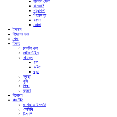
বরিশাল জেলা
ঝালকাঠি
পটুয়াখালী
পিরোজপুর
বরগুনা
ভোলা
ইসলাম
বিদেশের খবর
খেলা
ফিচার
চাকরির খবর
লাইফস্টাইল
সাহিত্য
গল্প
কবিতা
ছড়া
স্বাস্থ্য
কৃষি
শিক্ষা
ভ্রমণ
বিনোদন
রাজনীতি
জামায়াতে ইসলামি
এনসিপি
বিএনপি