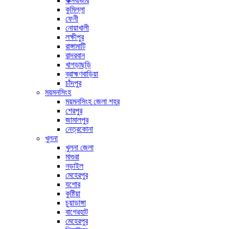
কক্সবাজার
কুমিল্লা
ফেনী
নোয়াখালী
লক্ষীপুর
রাঙ্গামাটি
বান্দরবান
খাগড়াছড়ি
ব্রাহ্মণবাড়িয়া
চাঁদপুর
ময়মনসিংহ
ময়মনসিংহ জেলা শহর
শেরপুর
জামালপুর
নেত্রকোনা
খুলনা
খুলনা জেলা
মাগুরা
নড়াইল
মেহেরপুর
যশোর
কুষ্টিয়া
চুয়াডাঙ্গা
বাগেরহাট
মেহেরপুর