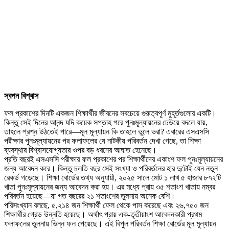
স্বপন বিশ্বাস
ফল প্রকাশের দিনটি একজন শিক্ষার্থীর জীবনের সবচেয়ে গুরুত্বপূর্ণ মুহূর্তগুলোর একটি।
কিন্তু সেই দিনের আনন্দ যদি কয়েক সপ্তাহ পরে পুনঃমূল্যায়নের ঢেউয়ে বদলে যায়,
তাহলে প্রশ্ন উঠতেই পারে—মূল মূল্যায়ন কি তাহলে ভুলে ভরা? এবারের এসএসসি
পরীক্ষার পুনঃমূল্যায়নের পর ফলাফলের যে নাটকীয় পরিবর্তন দেখা গেছে, তা শিক্ষা
ব্যবস্থার বিশ্বাসযোগ্যতার ওপর বড় ধরনের আঘাত হেনেছে।
প্রতি বছরই এসএসসি পরীক্ষার ফল প্রকাশের পর শিক্ষার্থীদের একাংশ ফল পুনঃমূল্যায়নের
জন্য আবেদন করে। কিন্তু চলতি বছর সেই সংখ্যা ও পরিবর্তনের হার দুটোই যেন নতুন
রেকর্ড গড়েছে। শিক্ষা বোর্ডের তথ্য অনুযায়ী, ২০২৫ সালে মোট ১ লাখ ৫ হাজার ৮৭২টি
খাতা পুনঃমূল্যায়নের জন্য আবেদন করা হয়। এর মধ্যে প্রায় ৩৫ শতাংশ খাতায় নম্বর
পরিবর্তন হয়েছে—যা গত বছরের ২১ শতাংশের তুলনায় অনেক বেশি।
পরিসংখ্যান বলছে, ৫,২১৪ জন শিক্ষার্থী ফেল থেকে পাস করেছে এবং ২৬,৭৫০ জন
শিক্ষার্থীর গ্রেড উন্নতি হয়েছে। অর্থাৎ প্রায় এক-তৃতীয়াংশ আবেদনকারী প্রথম
ফলাফলের তুলনায় ভিন্ন ফল পেয়েছে। এই বিপুল পরিবর্তন শিক্ষা বোর্ডের মূল মূল্যায়ন