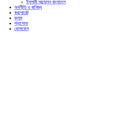
ইসলামী আন্দোলন বাংলাদেশ
অর্থনীতি ও বাণিজ্য
করপোরেট
কলাম
পড়াশোনা
যোগাযোগ