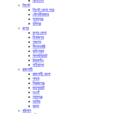
ঝিনাইদহ
সিলেট
সিলেট জেলা শহর
মৌলভীবাজার
সুনামগঞ্জ
হবিগঞ্জ
রংপুর
রংপুর জেলা
দিনাজপুর
পঞ্চগড়
নীলফামারী
কুড়িগ্রাম
লালমনিরহাট
ঠাকুরগাঁও
গাইবান্ধা
রাজশাহী
রাজশাহী জেলা
পাবনা
সিরাজগঞ্জ
জয়পুরহাট
নওগাঁ
নবাবগঞ্জ
নাটোর
বগুড়া
বরিশাল