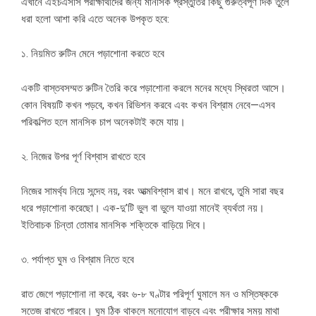
এখানে এইচএসসি পরীক্ষার্থীদের জন্য মানসিক প্রস্তুতির কিছু গুরুত্বপূর্ণ দিক তুলে
ধরা হলো আশা করি এতে অনেক উপকৃত হবে:
১. নিয়মিত রুটিন মেনে পড়াশোনা করতে হবে
একটি বাস্তবসম্মত রুটিন তৈরি করে পড়াশোনা করলে মনের মধ্যে স্থিরতা আসে।
কোন বিষয়টি কখন পড়বে, কখন রিভিশন করবে এবং কখন বিশ্রাম নেবে—এসব
পরিকল্পিত হলে মানসিক চাপ অনেকটাই কমে যায়।
২. নিজের উপর পূর্ণ বিশ্বাস রাখতে হবে
নিজের সামর্থ্য নিয়ে সন্দেহ নয়, বরং আত্মবিশ্বাস রাখ। মনে রাখবে, তুমি সারা বছর
ধরে পড়াশোনা করেছো। এক-দু’টি ভুল বা ভুলে যাওয়া মানেই ব্যর্থতা নয়।
ইতিবাচক চিন্তা তোমার মানসিক শক্তিকে বাড়িয়ে দিবে।
৩. পর্যাপ্ত ঘুম ও বিশ্রাম নিতে হবে
রাত জেগে পড়াশোনা না করে, বরং ৬-৮ ঘণ্টার পরিপূর্ণ ঘুমালে মন ও মস্তিষ্ককে
সতেজ রাখতে পারবে। ঘুম ঠিক থাকলে মনোযোগ বাড়বে এবং পরীক্ষার সময় মাথা