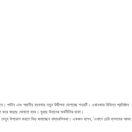
িত। পর্যটন এবং স্থানীয় ব্যবসায় নতুন উদ্দীপনা যোগাচ্ছে শহরটি। এখানকার বিভিন্ন প্রতিষ্ঠান
করে বাড়ছে ভোক্তা ব্যয়। ঘুরছে উহানের অর্থনীতির চাকা।
েট মেন্যু উপভোগ করতে ভিড় জমাচ্ছেন খাদ্যরসিকরা। একজন বলেন, ‘এখানে চেরি ব্লসমের আবহ