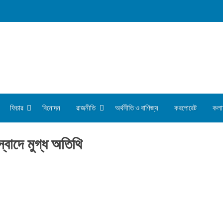
ফিচার
বিনোদন
রাজনীতি
অর্থনীতি ও বাণিজ্য
করপোরেট
কলা
্বাদে মুগ্ধ অতিথি