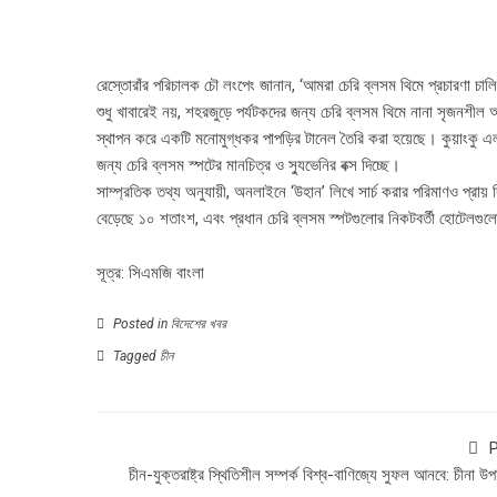
রেস্তোরাঁর পরিচালক চৌ লংপেং জানান, ‘আমরা চেরি ব্লসম থিমে প্রচারণা চালিয
শুধু খাবারেই নয়, শহরজুড়ে পর্যটকদের জন্য চেরি ব্লসম থিমে নানা সৃজন
স্থাপন করে একটি মনোমুগ্ধকর পাপড়ির টানেল তৈরি করা হয়েছে। কুয়াংকু এল
জন্য চেরি ব্লসম স্পটের মানচিত্র ও স্যুভেনির বক্স দিচ্ছে।
সাম্প্রতিক তথ্য অনুযায়ী, অনলাইনে ‘উহান’ লিখে সার্চ করার পরিমাণও প্রায় 
বেড়েছে ১০ শতাংশ, এবং প্রধান চেরি ব্লসম স্পটগুলোর নিকটবর্তী হোটেলগুল
সূত্র: সিএমজি বাংলা
Posted in
বিদেশের খবর
Tagged
চীন
P
চীন-যুক্তরাষ্ট্র স্থিতিশীল সম্পর্ক বিশ্ব-বাণিজ্যে সুফল আনবে: চীনা উপমন