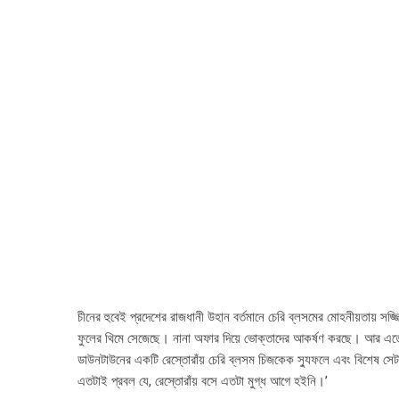
চীনের হুবেই প্রদেশের রাজধানী উহান বর্তমানে চেরি ব্লসমের মোহনীয়তায় সজ্জ
ফুলের থিমে সেজেছে। নানা অফার দিয়ে ভোক্তাদের আকর্ষণ করছে। আর এতে 
ডাউনটাউনের একটি রেস্তোরাঁয় চেরি ব্লসম চিজকেক স্যুফলে এবং বিশেষ স
এতটাই প্রবল যে, রেস্তোরাঁয় বসে এতটা মুগ্ধ আগে হইনি।’