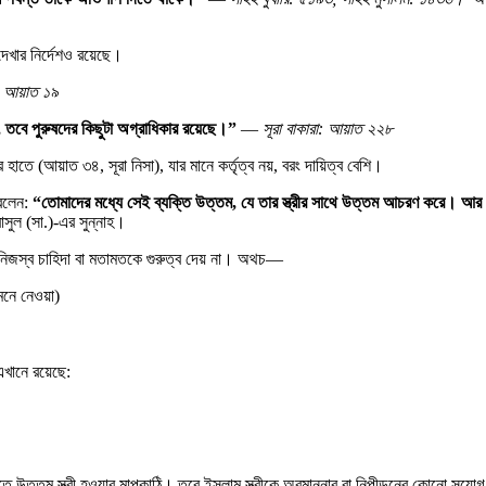
 দেখার নির্দেশও রয়েছে।
:
আয়াত
১৯
,
তবে
পুরুষদের
কিছুটা
অগ্রাধিকার
রয়েছে।
”
—
সূরা
বাকারা:
আয়াত
২২৮
 হাতে (আয়াত ৩৪, সূরা নিসা), যার মানে কর্তৃত্ব নয়, বরং দায়িত্ব বেশি।
 বলেন:
“
তোমাদের
মধ্যে
সেই
ব্যক্তি
উত্তম
,
যে
তার
স্ত্রীর
সাথে
উত্তম
আচরণ
করে।
আর
 রাসুল (সা.)-এর সুন্নাহ।
র নিজস্ব চাহিদা বা মতামতকে গুরুত্ব দেয় না। অথচ—
েনে নেওয়া)
এখানে রয়েছে:
িতে উত্তম স্ত্রী হওয়ার মাপকাঠি। তবে ইসলাম স্ত্রীকে অবমাননার বা নিপীড়নের কোনো সুযোগ