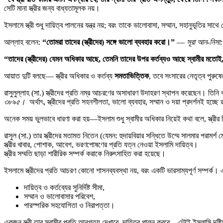
সেটি মানা স্ত্রীর জন্য বাধ্যতামূলক নয়।
ইসলামে স্ত্রী শুধু দায়িত্ব পালনের যন্ত্র নয়; বরং তাকে ভালোবাসা, সম্মান, সহানুভূতির সাথে
আল্লাহ বলেন:
“
তোমরা
তাদের
(
স্ত্রীদের
)
সঙ্গে
ভালো
ব্যবহার
করো।
”
—
সূরা
আন-
নিসা
“
তাদের
(
স্ত্রীদের
)
যেমন
অধিকার
আছে
,
তেমনি
তাদের
উপর
কর্তব্যও
আছে
স্বামীর
মতোই
আয়াত দুটি বলছে— স্ত্রীর অধিকার ও কর্তব্য
সমতাভিত্তিক
, তবে সংসারের নেতৃত্ব পুরুষের
রাসুলুল্লাহ (সা.) স্ত্রীদের প্রতি নম্র আচরণের অসাধারণ উদাহরণ স্থাপন করেছেন। তিনি
৩৮৯৫।
অর্থাৎ, স্ত্রীদের প্রতি সহনশীলতা, ভালো ব্যবহার, সম্মান ও দয়া প্রদর্শনই হচ্ছে
অনেক সময় ভুলভাবে ধারণা করা হয়—ইসলাম শুধু স্বামীর অধিকার নিয়েই কথা বলে, স্ত্রী
রাসুল (সা.) তার স্ত্রীদের মতামত নিতেন (যেমন: হুদায়বিয়ার সন্ধিতে উম্মে সালমার পরামর্শ ম
স্ত্রীর খাবার, পোশাক, আবেগ, ভরণপোষণের প্রতি যত্ন নেওয়া ইসলামি দায়িত্ব।
স্ত্রীর সম্মতি ছাড়া শারীরিক সম্পর্ক করাকে নিরুৎসাহিত করা হয়েছে।
ইসলামে স্ত্রীদের প্রতি আচরণ কোনো শাসনব্যবস্থা নয়, বরং একটি ভারসাম্যপূর্ণ সম্পর্ক। 
দায়িত্ব ও কর্তব্যের সুনির্দিষ্ট সীমা,
সম্মান ও ভালোবাসার পরিবেশ,
পারস্পরিক সহযোগিতা ও নিরাপত্তা।
একজন স্ত্রী তার স্বামীর প্রতি আনুগত্য দেখাবে, দায়িত্ব পালন করবে—এটাই ইসলামি দৃষ্ট