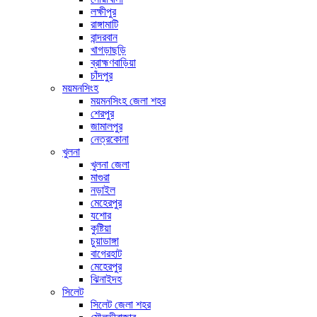
লক্ষীপুর
রাঙ্গামাটি
বান্দরবান
খাগড়াছড়ি
ব্রাহ্মণবাড়িয়া
চাঁদপুর
ময়মনসিংহ
ময়মনসিংহ জেলা শহর
শেরপুর
জামালপুর
নেত্রকোনা
খুলনা
খুলনা জেলা
মাগুরা
নড়াইল
মেহেরপুর
যশোর
কুষ্টিয়া
চুয়াডাঙ্গা
বাগেরহাট
মেহেরপুর
ঝিনাইদহ
সিলেট
সিলেট জেলা শহর