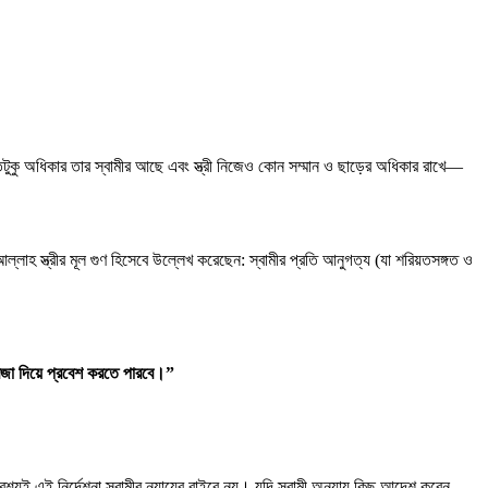
ে, কতটুকু অধিকার তার স্বামীর আছে এবং স্ত্রী নিজেও কোন সম্মান ও ছাড়ের অধিকার রাখে—
্লাহ স্ত্রীর মূল গুণ হিসেবে উল্লেখ করেছেন: স্বামীর প্রতি আনুগত্য (যা শরিয়তসঙ্গত ও
জা
দিয়ে
প্রবেশ
করতে
পারবে।
”
্যই এই নির্দেশনা স্বামীর ন্যায়ের বাইরে নয়। যদি স্বামী অন্যায় কিছু আদেশ করেন,