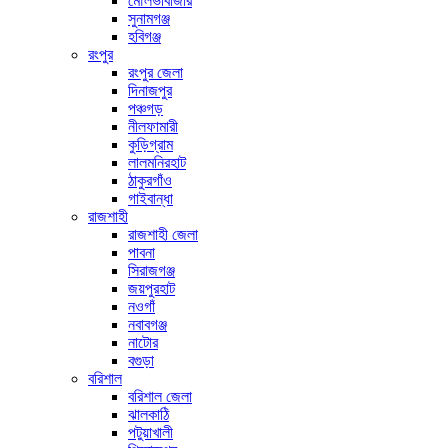
মৌলভীবাজার
সুনামগঞ্জ
হবিগঞ্জ
রংপুর
রংপুর জেলা
দিনাজপুর
পঞ্চগড়
নীলফামারী
কুড়িগ্রাম
লালমনিরহাট
ঠাকুরগাঁও
গাইবান্ধা
রাজশাহী
রাজশাহী জেলা
পাবনা
সিরাজগঞ্জ
জয়পুরহাট
নওগাঁ
নবাবগঞ্জ
নাটোর
বগুড়া
বরিশাল
বরিশাল জেলা
ঝালকাঠি
পটুয়াখালী