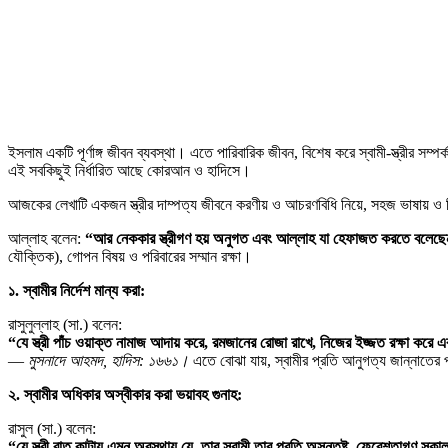
ইসলাম একটি পূর্ণাঙ্গ জীবন ব্যবস্থা। এতে পারিবারিক জীবন, বিশেষ করে স্বামী-স্ত্রীর সম্
এই সবকিছুই নির্ধারিত আছে কোরআন ও হাদিসে।
আজকের লেখাটি একজন স্ত্রীর দাম্পত্য জীবনে করণীয় ও আচরণবিধি নিয়ে, সহজ ভাষায় ও
আল্লাহ বলেন:
“
আর
নেককার
স্ত্রীগণ
হয়
অনুগত
এবং
আল্লাহ
যা
হেফাজত
করতে
বলেছে
যৌক্তিক), গোপন বিষয় ও পরিবারের সম্মান রক্ষা।
১
.
স্বামীর
নির্দেশ
মান্য
করা
:
রাসুলুল্লাহ (সা.) বলেন:
“
যে
স্ত্রী
পাঁচ
ওয়াক্ত
নামাজ
আদায়
করে
,
রমজানের
রোজা
রাখে
,
নিজের
ইজ্জত
রক্ষা
করে
এ
—
মুসনাদে
আহমদ,
হাদিস:
১৬৬১।
এতে বোঝা যায়, স্বামীর প্রতি আনুগত্য জান্নাতের
২
.
স্বামীর
অধিকার
অস্বীকার
করা
ভয়াবহ
গুনাহ
:
রাসুল (সা.) বলেন:
“
যে
স্ত্রী
রাত
কাটায়
এমন
অবস্থায়
যে
,
তার
স্বামী
তার
প্রতি
অসন্তুষ্ট
,
ফেরেশতাগণ
সকা