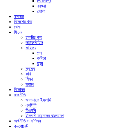
পিরোজপুর
বরগুনা
ভোলা
ইসলাম
বিদেশের খবর
খেলা
ফিচার
চাকরির খবর
লাইফস্টাইল
সাহিত্য
গল্প
কবিতা
ছড়া
স্বাস্থ্য
কৃষি
শিক্ষা
ভ্রমণ
বিনোদন
রাজনীতি
জামায়াতে ইসলামি
এনসিপি
বিএনপি
ইসলামী আন্দোলন বাংলাদেশ
অর্থনীতি ও বাণিজ্য
করপোরেট