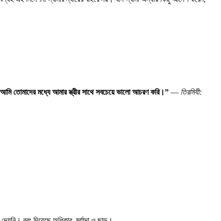
আমি
তোমাদের
মধ্যে
আমার
স্ত্রীর
সাথে
সবচেয়ে
ভালো
আচরণ
করি।
”
—
তিরমিযী:
 দেয়নি। বরং দিয়েছে অধিকার, মর্যাদা ও ছাড়।