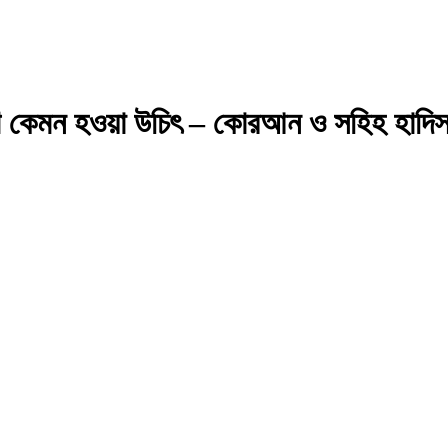
আচরণ কেমন হওয়া উচিৎ – কোরআন ও সহিহ হাদি