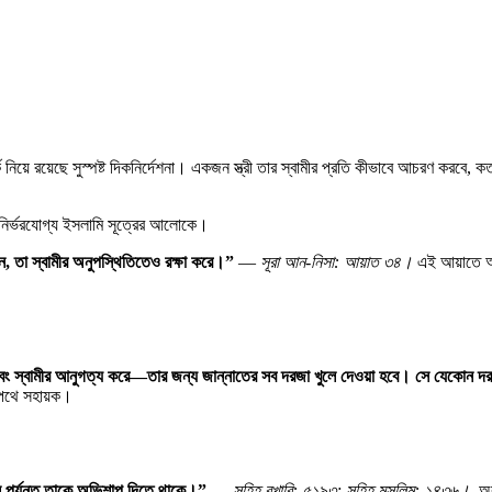
পর্ক নিয়ে রয়েছে সুস্পষ্ট দিকনির্দেশনা। একজন স্ত্রী তার স্বামীর প্রতি কীভাবে আচরণ করব
 নির্ভরযোগ্য ইসলামি সূত্রের আলোকে।
ন
,
তা
স্বামীর
অনুপস্থিতিতেও
রক্ষা
করে।
”
—
সূরা
আন-
নিসা:
আয়াত
৩৪।
এই আয়াতে আল
বং
স্বামীর
আনুগত্য
করে
—
তার
জন্য
জান্নাতের
সব
দরজা
খুলে
দেওয়া
হবে।
সে
যেকোন
দর
 পথে সহায়ক।
ল
পর্যন্ত
তাকে
অভিশাপ
দিতে
থাকে।
”
—
সহিহ
বুখারি:
৫১৯৩;
সহিহ
মুসলিম:
১৪৩৬।
অবশ