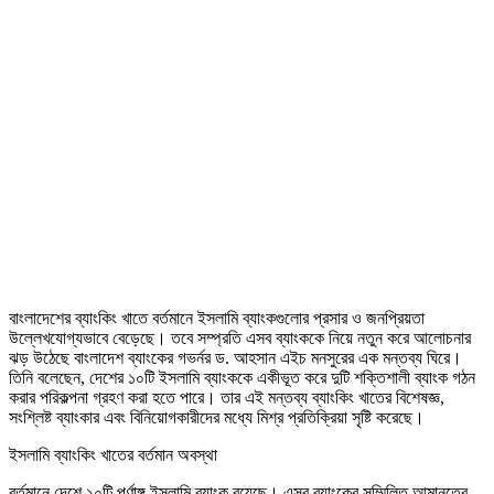
বাংলাদেশের ব্যাংকিং খাতে বর্তমানে ইসলামি ব্যাংকগুলোর প্রসার ও জনপ্রিয়তা
উল্লেখযোগ্যভাবে বেড়েছে। তবে সম্প্রতি এসব ব্যাংককে নিয়ে নতুন করে আলোচনার
ঝড় উঠেছে বাংলাদেশ ব্যাংকের গভর্নর ড. আহসান এইচ মনসুরের এক মন্তব্য ঘিরে।
তিনি বলেছেন, দেশের ১০টি ইসলামি ব্যাংককে একীভূত করে দুটি শক্তিশালী ব্যাংক গঠন
করার পরিকল্পনা গ্রহণ করা হতে পারে। তার এই মন্তব্য ব্যাংকিং খাতের বিশেষজ্ঞ,
সংশ্লিষ্ট ব্যাংকার এবং বিনিয়োগকারীদের মধ্যে মিশ্র প্রতিক্রিয়া সৃষ্টি করেছে।
ইসলামি ব্যাংকিং খাতের বর্তমান অবস্থা
বর্তমানে দেশে ১০টি পূর্ণাঙ্গ ইসলামি ব্যাংক রয়েছে। এসব ব্যাংকের সম্মিলিত আমানতের