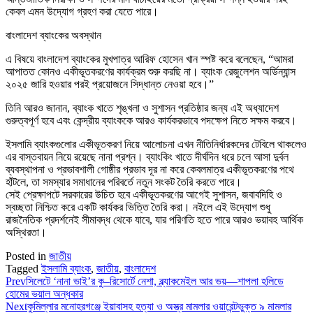
কেবল এমন উদ্যোগ গ্রহণ করা যেতে পারে।
বাংলাদেশ ব্যাংকের অবস্থান
এ বিষয়ে বাংলাদেশ ব্যাংকের মুখপাত্র আরিফ হোসেন খান স্পষ্ট করে বলেছেন, “আমরা
আপাতত কোনও একীভূতকরণের কার্যক্রম শুরু করছি না। ব্যাংক রেজুলেশন অর্ডিন্যান্স
২০২৫ জারি হওয়ার পরই প্রয়োজনে সিদ্ধান্ত নেওয়া হবে।”
তিনি আরও জানান, ব্যাংক খাতে শৃঙ্খলা ও সুশাসন প্রতিষ্ঠার জন্য এই অধ্যাদেশ
গুরুত্বপূর্ণ হবে এবং কেন্দ্রীয় ব্যাংককে আরও কার্যকরভাবে পদক্ষেপ নিতে সক্ষম করবে।
ইসলামি ব্যাংকগুলোর একীভূতকরণ নিয়ে আলোচনা এখন নীতিনির্ধারকদের টেবিলে থাকলেও
এর বাস্তবায়ন নিয়ে রয়েছে নানা প্রশ্ন। ব্যাংকিং খাতে দীর্ঘদিন ধরে চলে আসা দুর্বল
ব্যবস্থাপনা ও প্রভাবশালী গোষ্ঠীর প্রভাব দূর না করে কেবলমাত্র একীভূতকরণের পথে
হাঁটলে, তা সমস্যার সমাধানের পরিবর্তে নতুন সংকট তৈরি করতে পারে।
সেই প্রেক্ষাপটে সরকারের উচিত হবে একীভূতকরণের আগেই সুশাসন, জবাবদিহি ও
স্বচ্ছতা নিশ্চিত করে একটি কার্যকর ভিত্তি তৈরি করা। নইলে এই উদ্যোগ শুধু
রাজনৈতিক প্রদর্শনেই সীমাবদ্ধ থেকে যাবে, যার পরিণতি হতে পারে আরও ভয়াবহ আর্থিক
অস্থিরতা।
Posted in
জাতীয়
Tagged
ইসলামি ব্যাংক
,
জাতীয়
,
বাংলাদেশ
Prev
সিলেটে ‘নানা ভাই’র কু–রিসোর্টে নেশা, ব্ল্যাকমেইল আর ভয়—শাপলা হলিডে
হোমের ভয়াল অন্ধকার
Next
কুমিল্লার মনোহরগঞ্জে ইয়াবাসহ হত্যা ও অস্ত্র মামলার ওয়ারেন্টভুক্ত ৯ মামলার