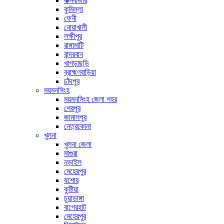
কক্সবাজার
কুমিল্লা
ফেনী
নোয়াখালী
লক্ষীপুর
রাঙ্গামাটি
বান্দরবান
খাগড়াছড়ি
ব্রাহ্মণবাড়িয়া
চাঁদপুর
ময়মনসিংহ
ময়মনসিংহ জেলা শহর
শেরপুর
জামালপুর
নেত্রকোনা
খুলনা
খুলনা জেলা
মাগুরা
নড়াইল
মেহেরপুর
যশোর
কুষ্টিয়া
চুয়াডাঙ্গা
বাগেরহাট
মেহেরপুর