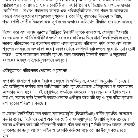
পরিমাণ প্রায় ৩ লাখ ৮৫ হাজার কোটি টাকা এবং বিনিয়োগ ছাড়িয়েছে ৪ লাখ ৮৬ হাজার
কোটি টাকা। সাধারণ গ্রাহকের আস্থা এবং শরিয়াহভিত্তিক সেবা গ্রহণের আগ্রহের
কারণে এসব ব্যাংকের সম্প্রসারণ দৃশ্যমান। তবে কিছু ব্যাংকের বিরুদ্ধে অনিয়ম,
প্রভাবশালী গোষ্ঠীর নিয়ন্ত্রণ এবং সুশাসনের অভাবের অভিযোগ দীর্ঘদিন ধরে চলে আসছে।
বিশেষ করে এস আলম গ্রুপের নিয়ন্ত্রিত ইসলামী ব্যাংক বাংলাদেশ, সোশ্যাল ইসলামী
ব্যাংক এবং ফার্স্ট সিকিউরিটি ইসলামী ব্যাংকের কার্যক্রম ঘিরে নানা বিতর্ক তৈরি হয়েছে।
সরকার পরিবর্তনের পর বাংলাদেশ ব্যাংক এসব ব্যাংকের পরিচালনা পর্ষদ থেকে এস আলম
গ্রুপের সদস্যদের অপসারণ করে। এরপর থেকে সংশ্লিষ্ট ব্যাংকগুলো ঘুরে দাঁড়ানোর চেষ্টা
করছে। তবে শাহজালাল ইসলামী ব্যাংক, আল-আরাফাহ্ ইসলামী ব্যাংক ও স্ট্যান্ডার্ড
ব্যাংকের অবস্থান তুলনামূলকভাবে মজবুত।
একীভূতকরণ পরিকল্পনার পেছনের প্রেক্ষাপট
সম্প্রতি বাংলাদেশ ব্যাংক ‘ব্যাংক রেজুলেশন অর্ডিন্যান্স, ২০২৫’ অনুমোদন দিয়েছে।
এই অর্ডিন্যান্স কার্যকর হলে আর্থিকভাবে দুর্বল ব্যাংকগুলোকে একীভূতকরণ বা অবসায়নের
আওতায় আনা যাবে। এরই প্রেক্ষিতে গভর্নরের বক্তব্যে এমন সম্ভাবনার ইঙ্গিত পাওয়া
যায় যে, সরকার দুর্বল ইসলামি ব্যাংকগুলোকে একীভূত করে দুটি বড় ও সুসংগঠিত ব্যাংকে
রূপান্তরের পরিকল্পনা করছে।
বাংলাদেশ ইনস্টিটিউট অব ব্যাংক ম্যানেজমেন্টের (বিআইবিএম) বার্ষিক ব্যাংকিং সম্মেলনে
গভর্নর বলেন, “বর্তমানে দেশে একাধিক ছোট ও সমস্যাগ্রস্ত ইসলামি ব্যাংক রয়েছে।
তাদের একীভূত করে দুটি শক্তিশালী ব্যাংক গঠন করা হবে।” তিনি আরও জানান, ইসলামি
ব্যাংকগুলোর জন্য আলাদা আইন ও তদারকি কাঠামো গড়ে তোলার উদ্যোগও নেওয়া
হবে।