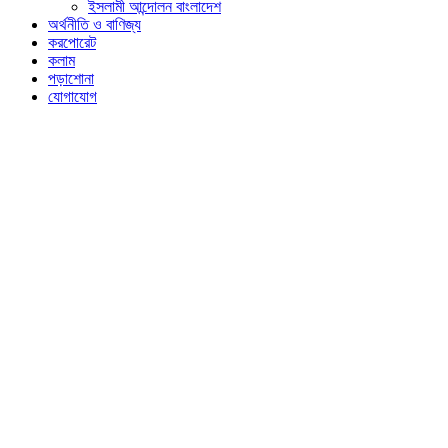
ইসলামী আন্দোলন বাংলাদেশ
অর্থনীতি ও বাণিজ্য
করপোরেট
কলাম
পড়াশোনা
যোগাযোগ