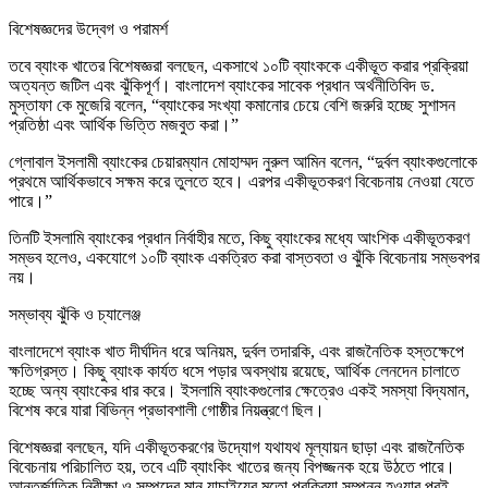
বিশেষজ্ঞদের উদ্বেগ ও পরামর্শ
তবে ব্যাংক খাতের বিশেষজ্ঞরা বলছেন, একসাথে ১০টি ব্যাংককে একীভূত করার প্রক্রিয়া
অত্যন্ত জটিল এবং ঝুঁকিপূর্ণ। বাংলাদেশ ব্যাংকের সাবেক প্রধান অর্থনীতিবিদ ড.
মুস্তাফা কে মুজেরি বলেন, “ব্যাংকের সংখ্যা কমানোর চেয়ে বেশি জরুরি হচ্ছে সুশাসন
প্রতিষ্ঠা এবং আর্থিক ভিত্তি মজবুত করা।”
গ্লোবাল ইসলামী ব্যাংকের চেয়ারম্যান মোহাম্মদ নুরুল আমিন বলেন, “দুর্বল ব্যাংকগুলোকে
প্রথমে আর্থিকভাবে সক্ষম করে তুলতে হবে। এরপর একীভূতকরণ বিবেচনায় নেওয়া যেতে
পারে।”
তিনটি ইসলামি ব্যাংকের প্রধান নির্বাহীর মতে, কিছু ব্যাংকের মধ্যে আংশিক একীভূতকরণ
সম্ভব হলেও, একযোগে ১০টি ব্যাংক একত্রিত করা বাস্তবতা ও ঝুঁকি বিবেচনায় সম্ভবপর
নয়।
সম্ভাব্য ঝুঁকি ও চ্যালেঞ্জ
বাংলাদেশে ব্যাংক খাত দীর্ঘদিন ধরে অনিয়ম, দুর্বল তদারকি, এবং রাজনৈতিক হস্তক্ষেপে
ক্ষতিগ্রস্ত। কিছু ব্যাংক কার্যত ধসে পড়ার অবস্থায় রয়েছে, আর্থিক লেনদেন চালাতে
হচ্ছে অন্য ব্যাংকের ধার করে। ইসলামি ব্যাংকগুলোর ক্ষেত্রেও একই সমস্যা বিদ্যমান,
বিশেষ করে যারা বিভিন্ন প্রভাবশালী গোষ্ঠীর নিয়ন্ত্রণে ছিল।
বিশেষজ্ঞরা বলছেন, যদি একীভূতকরণের উদ্যোগ যথাযথ মূল্যায়ন ছাড়া এবং রাজনৈতিক
বিবেচনায় পরিচালিত হয়, তবে এটি ব্যাংকিং খাতের জন্য বিপজ্জনক হয়ে উঠতে পারে।
আন্তর্জাতিক নিরীক্ষা ও সম্পদের মান যাচাইয়ের মতো প্রক্রিয়া সম্পন্ন হওয়ার পরই