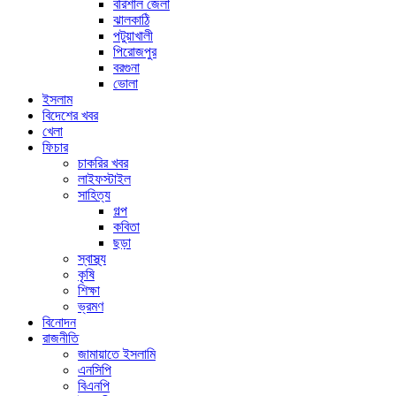
বরিশাল জেলা
ঝালকাঠি
পটুয়াখালী
পিরোজপুর
বরগুনা
ভোলা
ইসলাম
বিদেশের খবর
খেলা
ফিচার
চাকরির খবর
লাইফস্টাইল
সাহিত্য
গল্প
কবিতা
ছড়া
স্বাস্থ্য
কৃষি
শিক্ষা
ভ্রমণ
বিনোদন
রাজনীতি
জামায়াতে ইসলামি
এনসিপি
বিএনপি