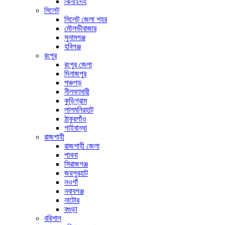
ঝিনাইদহ
সিলেট
সিলেট জেলা শহর
মৌলভীবাজার
সুনামগঞ্জ
হবিগঞ্জ
রংপুর
রংপুর জেলা
দিনাজপুর
পঞ্চগড়
নীলফামারী
কুড়িগ্রাম
লালমনিরহাট
ঠাকুরগাঁও
গাইবান্ধা
রাজশাহী
রাজশাহী জেলা
পাবনা
সিরাজগঞ্জ
জয়পুরহাট
নওগাঁ
নবাবগঞ্জ
নাটোর
বগুড়া
বরিশাল