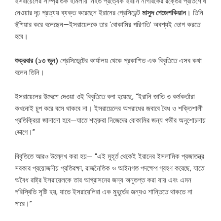
ইসরায়েলের সাম্প্রতিক হামলায় নিহত প্রত্যেক ইরানি নাগরিকের রক্তের প্রতিশোধ
নেওয়ার দৃঢ় প্রত্যয় ব্যক্ত করেছেন ইরানের প্রেসিডেন্ট
মাসুদ
পেজেশকিয়ান
। তিনি
হুঁশিয়ার করে বলেছেন—ইসরায়েলকে তার ‘বোকামির পরিণতি’ অবশ্যই ভোগ করতে
হবে।
শুক্রবার
(
১৩
জুন
)
প্রেসিডেন্টের কার্যালয় থেকে প্রকাশিত এক বিবৃতিতে এসব কথা
বলেন তিনি।
ইসরায়েলের উদ্দেশে দেওয়া ওই বিবৃতিতে বলা হয়েছে, “ইরানি জাতি ও কর্মকর্তারা
কখনোই চুপ করে বসে থাকবে না। ইসরায়েলের অপরাধের জবাবে বৈধ ও শক্তিশালী
প্রতিক্রিয়া জানানো হবে—যাতে শত্রুরা নিজেদের বোকামির জন্য গভীর অনুশোচনায়
ভোগে।”
বিবৃতিতে আরও উল্লেখ করা হয়— “এই মুহূর্ত থেকেই ইরানের ইসলামিক প্রজাতন্ত্র
সরকার প্রয়োজনীয় প্রতিরক্ষা, রাজনৈতিক ও আইনগত পদক্ষেপ গ্রহণ করেছে, যাতে
অবৈধ রাষ্ট্র ইসরায়েলকে তার আগ্রাসনের জন্য অনুতপ্ত করা যায় এবং এমন
পরিস্থিতি সৃষ্টি হয়, যাতে ইসরায়েলিরা এক মুহূর্তের জন্যও শান্তিতে থাকতে না
পারে।”