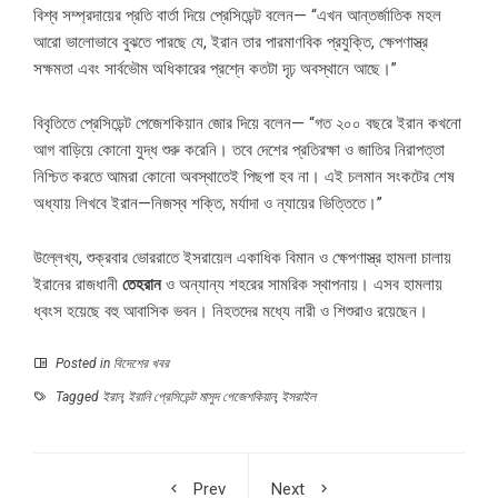
বিশ্ব সম্প্রদায়ের প্রতি বার্তা দিয়ে প্রেসিডেন্ট বলেন— “এখন আন্তর্জাতিক মহল
আরো ভালোভাবে বুঝতে পারছে যে, ইরান তার পারমাণবিক প্রযুক্তি, ক্ষেপণাস্ত্র
সক্ষমতা এবং সার্বভৌম অধিকারের প্রশ্নে কতটা দৃঢ় অবস্থানে আছে।”
বিবৃতিতে প্রেসিডেন্ট পেজেশকিয়ান জোর দিয়ে বলেন— “গত ২০০ বছরে ইরান কখনো
আগ বাড়িয়ে কোনো যুদ্ধ শুরু করেনি। তবে দেশের প্রতিরক্ষা ও জাতির নিরাপত্তা
নিশ্চিত করতে আমরা কোনো অবস্থাতেই পিছপা হব না। এই চলমান সংকটের শেষ
অধ্যায় লিখবে ইরান—নিজস্ব শক্তি, মর্যাদা ও ন্যায়ের ভিত্তিতে।”
উল্লেখ্য, শুক্রবার ভোররাতে ইসরায়েল একাধিক বিমান ও ক্ষেপণাস্ত্র হামলা চালায়
ইরানের রাজধানী
তেহরান
ও অন্যান্য শহরের সামরিক স্থাপনায়। এসব হামলায়
ধ্বংস হয়েছে বহু আবাসিক ভবন। নিহতদের মধ্যে নারী ও শিশুরাও রয়েছেন।
Posted in
বিদেশের খবর
Tagged
ইরান
,
ইরানি প্রেসিডেন্ট মাসুদ পেজেশকিয়ান
,
ইসরাইল
Prev
Next