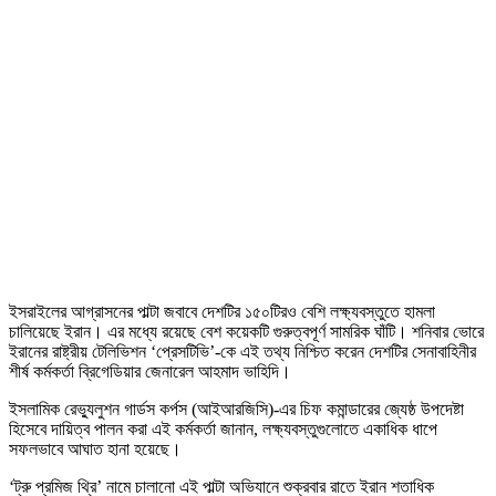
ইসরাইলের আগ্রাসনের পাল্টা জবাবে দেশটির ১৫০টিরও বেশি লক্ষ্যবস্তুতে হামলা
চালিয়েছে ইরান। এর মধ্যে রয়েছে বেশ কয়েকটি গুরুত্বপূর্ণ সামরিক ঘাঁটি। শনিবার ভোরে
ইরানের রাষ্ট্রীয় টেলিভিশন ‘প্রেসটিভি’-কে এই তথ্য নিশ্চিত করেন দেশটির সেনাবাহিনীর
শীর্ষ কর্মকর্তা ব্রিগেডিয়ার জেনারেল আহমাদ ভাহিদি।
ইসলামিক রেভ্যুলুশন গার্ডস কর্পস (আইআরজিসি)-এর চিফ কমান্ডারের জ্যেষ্ঠ উপদেষ্টা
হিসেবে দায়িত্ব পালন করা এই কর্মকর্তা জানান, লক্ষ্যবস্তুগুলোতে একাধিক ধাপে
সফলভাবে আঘাত হানা হয়েছে।
‘ট্রু প্রমিজ থ্রি’ নামে চালানো এই পাল্টা অভিযানে শুক্রবার রাতে ইরান শতাধিক