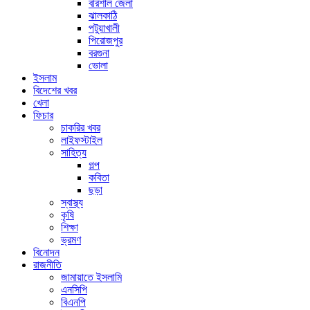
বরিশাল জেলা
ঝালকাঠি
পটুয়াখালী
পিরোজপুর
বরগুনা
ভোলা
ইসলাম
বিদেশের খবর
খেলা
ফিচার
চাকরির খবর
লাইফস্টাইল
সাহিত্য
গল্প
কবিতা
ছড়া
স্বাস্থ্য
কৃষি
শিক্ষা
ভ্রমণ
বিনোদন
রাজনীতি
জামায়াতে ইসলামি
এনসিপি
বিএনপি