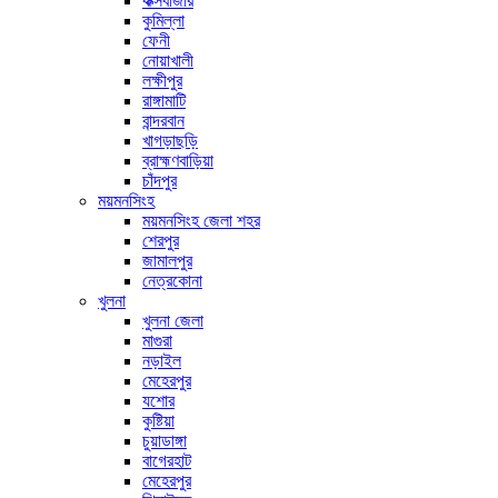
কক্সবাজার
কুমিল্লা
ফেনী
নোয়াখালী
লক্ষীপুর
রাঙ্গামাটি
বান্দরবান
খাগড়াছড়ি
ব্রাহ্মণবাড়িয়া
চাঁদপুর
ময়মনসিংহ
ময়মনসিংহ জেলা শহর
শেরপুর
জামালপুর
নেত্রকোনা
খুলনা
খুলনা জেলা
মাগুরা
নড়াইল
মেহেরপুর
যশোর
কুষ্টিয়া
চুয়াডাঙ্গা
বাগেরহাট
মেহেরপুর