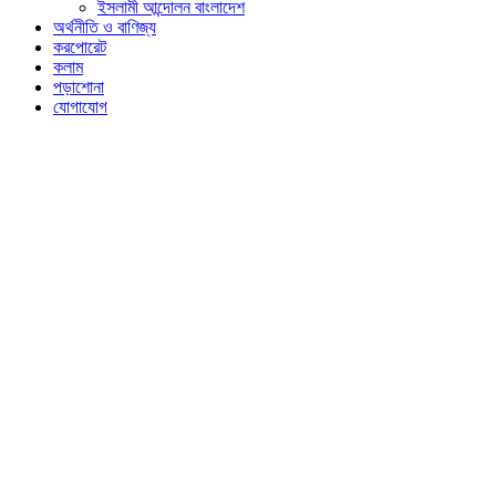
ইসলামী আন্দোলন বাংলাদেশ
অর্থনীতি ও বাণিজ্য
করপোরেট
কলাম
পড়াশোনা
যোগাযোগ