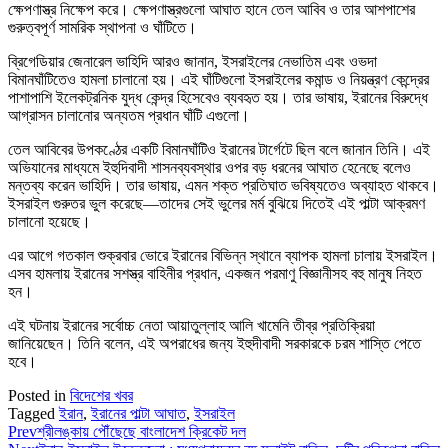
ক্ষেপণাস্ত্র নিক্ষেপ করে। ক্ষেপণাস্ত্রগুলো আঘাত হানে তেল আবিব ও তার আশপাশের
গুরুত্বপূর্ণ সামরিক স্থাপনা ও ঘাঁটিতে।
ব্রিগেডিয়ার জেনারেল ভাহিদি আরও জানান, ইসরাইলের নেভাতিম এবং ওভদা
বিমানঘাঁটিতেও হামলা চালানো হয়। এই ঘাঁটিগুলো ইসরাইলের কমান্ড ও নিয়ন্ত্রণ কেন্দ্রের
পাশাপাশি ইলেকট্রনিক যুদ্ধ কেন্দ্র হিসেবেও ব্যবহৃত হয়। তার ভাষায়, ইরানের বিরুদ্ধে
আগ্রাসন চালানোর অন্যতম প্রধান ঘাঁটি এগুলো।
তেল আবিবের উপকণ্ঠের একটি বিমানঘাঁটিও ইরানের টার্গেটে ছিল বলে জানান তিনি। এই
অভিযানের মাধ্যমে ইহুদিবাদী শাসনব্যবস্থার ওপর বড় ধরনের আঘাত হেনেছে বলেও
মন্তব্য করেন ভাহিদি। তার ভাষায়, এমন শক্ত প্রতিঘাত ভবিষ্যতেও অব্যাহত থাকবে।
ইসরাইল গুরুতর ভুল করেছে—তাদের সেই ভুলের মর্ম বুঝিয়ে দিতেই এই পাল্টা আক্রমণ
চালানো হয়েছে।
এর আগে গতকাল শুক্রবার ভোরে ইরানের বিভিন্ন স্থানে ব্যাপক হামলা চালায় ইসরাইল।
এসব হামলায় ইরানের সশস্ত্র বাহিনীর প্রধান, একজন পরমাণু বিজ্ঞানীসহ বহু মানুষ নিহত
হন।
এই ঘটনায় ইরানের সর্বোচ্চ নেতা আয়াতুল্লাহ আলি খামেনি তীব্র প্রতিক্রিয়া
জানিয়েছেন। তিনি বলেন, এই অপরাধের জন্য ইহুদীবাদী সরকারকে চরম শাস্তি পেতে
হবে।
Posted in
বিদেশের খবর
Tagged
ইরান
,
ইরানের পাল্টা আঘাত
,
ইসরাইল
Prev
শ্রীলঙ্কায় পৌঁছেছে বাংলাদেশ ক্রিকেট দল