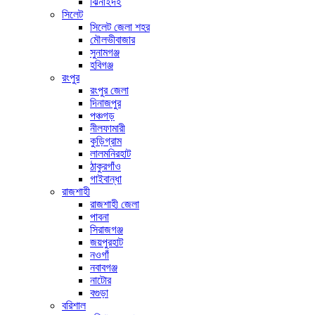
ঝিনাইদহ
সিলেট
সিলেট জেলা শহর
মৌলভীবাজার
সুনামগঞ্জ
হবিগঞ্জ
রংপুর
রংপুর জেলা
দিনাজপুর
পঞ্চগড়
নীলফামারী
কুড়িগ্রাম
লালমনিরহাট
ঠাকুরগাঁও
গাইবান্ধা
রাজশাহী
রাজশাহী জেলা
পাবনা
সিরাজগঞ্জ
জয়পুরহাট
নওগাঁ
নবাবগঞ্জ
নাটোর
বগুড়া
বরিশাল