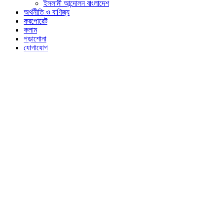
ইসলামী আন্দোলন বাংলাদেশ
অর্থনীতি ও বাণিজ্য
করপোরেট
কলাম
পড়াশোনা
যোগাযোগ