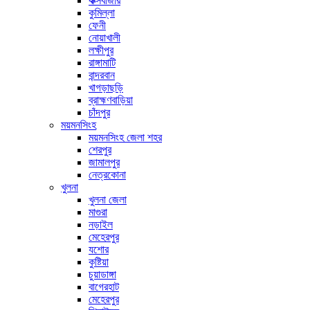
কক্সবাজার
কুমিল্লা
ফেনী
নোয়াখালী
লক্ষীপুর
রাঙ্গামাটি
বান্দরবান
খাগড়াছড়ি
ব্রাহ্মণবাড়িয়া
চাঁদপুর
ময়মনসিংহ
ময়মনসিংহ জেলা শহর
শেরপুর
জামালপুর
নেত্রকোনা
খুলনা
খুলনা জেলা
মাগুরা
নড়াইল
মেহেরপুর
যশোর
কুষ্টিয়া
চুয়াডাঙ্গা
বাগেরহাট
মেহেরপুর