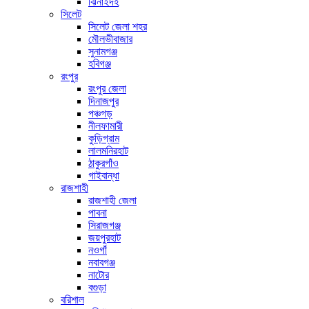
ঝিনাইদহ
সিলেট
সিলেট জেলা শহর
মৌলভীবাজার
সুনামগঞ্জ
হবিগঞ্জ
রংপুর
রংপুর জেলা
দিনাজপুর
পঞ্চগড়
নীলফামারী
কুড়িগ্রাম
লালমনিরহাট
ঠাকুরগাঁও
গাইবান্ধা
রাজশাহী
রাজশাহী জেলা
পাবনা
সিরাজগঞ্জ
জয়পুরহাট
নওগাঁ
নবাবগঞ্জ
নাটোর
বগুড়া
বরিশাল