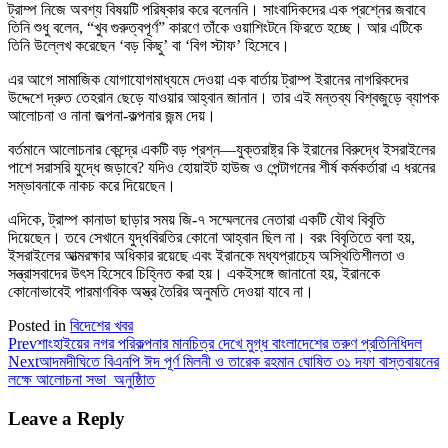
ট্রাম্প নিজে অবশ্য বিষয়টি পরিষ্কার করে বলেননি। সাংবাদিকদের এক প্রশ্নের জবাবে
তিনি শুধু বলেন, “খুব গুরুত্বপূর্ণ” কারণে তাঁকে ওয়াশিংটনে ফিরতে হচ্ছে। আর এটিকে
তিনি উল্লেখ করেছেন ‘বড় কিছু’ বা ‘বিগ স্টাফ’ হিসেবে।
এর আগে সামাজিক যোগাযোগমাধ্যমে দেওয়া এক বার্তায় ট্রাম্প ইরানের নাগরিকদের
উদ্দেশে দ্রুত তেহরান ছেড়ে যাওয়ার আহ্বান জানান। তার এই মন্তব্য বিশ্বজুড়ে ব্যাপক
আলোচনা ও নানা জল্পনা-কল্পনার জন্ম দেয়।
বর্তমানে আলোচনার কেন্দ্রে একটি বড় প্রশ্ন—যুক্তরাষ্ট্র কি ইরানের বিরুদ্ধে ইসরাইলের
পাশে সরাসরি যুদ্ধে জড়াবে? যদিও হোয়াইট হাউজ ও পেন্টাগনের শীর্ষ কর্মকর্তারা এ ধরনের
সম্ভাবনাকে নাকচ করে দিয়েছেন।
এদিকে, ট্রাম্প কানাডা ছাড়ার সময় জি-৭ সম্মেলনের নেতারা একটি যৌথ বিবৃতি
দিয়েছেন। তবে সেখানে যুদ্ধবিরতির কোনো আহ্বান ছিল না। বরং বিবৃতিতে বলা হয়,
ইসরাইলের আত্মরক্ষার অধিকার রয়েছে এবং ইরানকে মধ্যপ্রাচ্যে অস্থিতিশীলতা ও
সন্ত্রাসবাদের উৎস হিসেবে চিহ্নিত করা হয়। একইসঙ্গে জানানো হয়, ইরানকে
কোনোভাবেই পারমাণবিক অস্ত্র তৈরির অনুমতি দেওয়া যাবে না।
Posted in
বিদেশের খবর
Prev
শাংহাইয়ের নগর পরিকল্পনার মানচিত্র দেখে মুগ্ধ বাংলাদেশের তরুণ প্রতিনিধিদল
Next
আদমদীঘিতে বিএনপি ঈদ পূর্ণ মিলনী ও তারেক রহমান ঘোষিত ৩১ দফা বাস্তবায়নের
লক্ষে আলোচনা সভা অনুষ্ঠিাত
Leave a Reply