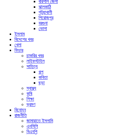
বরিশাল জেলা
ঝালকাঠি
পটুয়াখালী
পিরোজপুর
বরগুনা
ভোলা
ইসলাম
বিদেশের খবর
খেলা
ফিচার
চাকরির খবর
লাইফস্টাইল
সাহিত্য
গল্প
কবিতা
ছড়া
স্বাস্থ্য
কৃষি
শিক্ষা
ভ্রমণ
বিনোদন
রাজনীতি
জামায়াতে ইসলামি
এনসিপি
বিএনপি