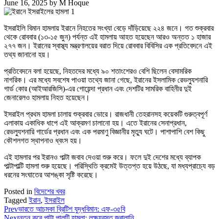
June 16, 2025
by
M Hoque
ইসরাইলি বিমান হামলায় ইরানে নিহতের সংখ্যা বেড়ে দাঁড়িয়েছে ২২৪ জনে। গত শুক্রবার
থেকে রোববার (১৩-১৫ জুন) পর্যন্ত এই হামলায় আহত হয়েছেন আরও অন্তত ১ হাজার
২৭৭ জন। ইরানের স্বাস্থ্য মন্ত্রণালয়ের বরাত দিয়ে রোববার বিবিসির এক প্রতিবেদনে এই
তথ্য জানানো হয়।
প্রতিবেদনে বলা হয়েছে, নিহতদের মধ্যে ৯০ শতাংশেরও বেশি ছিলেন বেসামরিক
নাগরিক। এর মধ্যে সবশেষ পাওয়া তথ্যে জানা গেছে, ইরানের ইসলামিক রেভল্যুশনারি
গার্ড কোর (আইআরজিসি)-এর গোয়েন্দা প্রধান এবং দেশটির সামরিক বাহিনীর দুই
জেনারেলও হামলায় নিহত হয়েছেন।
ইসরাইল প্রথম হামলা চালায় শুক্রবার ভোরে। রাজধানী তেহরানসহ কয়েকটি গুরুত্বপূর্ণ
এলাকায় একাধিক ধাপে এই আক্রমণ চালানো হয়। এতে ইরানের সেনাপ্রধান,
রেভল্যুশনারি গার্ডের প্রধান এবং এক পরমাণু বিজ্ঞানীর মৃত্যু ঘটে। পাশাপাশি বেশ কিছু
কৌশলগত স্থাপনাও ধ্বংস হয়।
এই হামলার পর ইরানও পাল্টা জবাব দেওয়া শুরু করে। ফলে দুই দেশের মধ্যে ব্যাপক
পাল্টাপাল্টি হামলা শুরু হয়েছে। পরিস্থিতি ক্রমেই উত্তপ্ত হয়ে উঠছে, যা মধ্যপ্রাচ্যে বড়
ধরনের সংঘাতের আশঙ্কা সৃষ্টি করেছে।
Posted in
বিদেশের খবর
Tagged
ইরান
,
ইসরাইল
Prev
ভারতে আচমকা ব্রিটিশ যুদ্ধবিমান: এফ-৩৫বি
Next
নতুন করে পাল্টা পালটি হামলা: লক্ষ্যবস্তু জ্বালানি