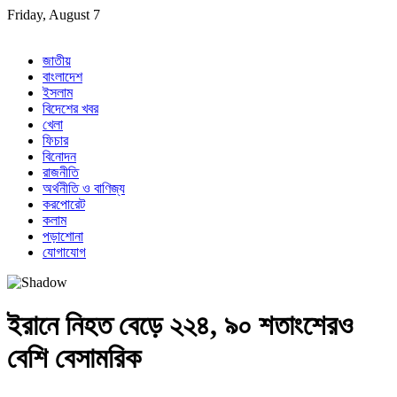
Skip
Friday, August 7
to
content
জাতীয়
বাংলাদেশ
ইসলাম
বিদেশের খবর
খেলা
ফিচার
বিনোদন
রাজনীতি
অর্থনীতি ও বাণিজ্য
করপোরেট
কলাম
পড়াশোনা
যোগাযোগ
ইরানে নিহত বেড়ে ২২৪, ৯০ শতাংশেরও
বেশি বেসামরিক