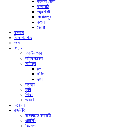
বরিশাল জেলা
ঝালকাঠি
পটুয়াখালী
পিরোজপুর
বরগুনা
ভোলা
ইসলাম
বিদেশের খবর
খেলা
ফিচার
চাকরির খবর
লাইফস্টাইল
সাহিত্য
গল্প
কবিতা
ছড়া
স্বাস্থ্য
কৃষি
শিক্ষা
ভ্রমণ
বিনোদন
রাজনীতি
জামায়াতে ইসলামি
এনসিপি
বিএনপি