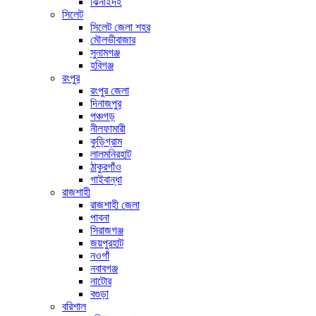
ঝিনাইদহ
সিলেট
সিলেট জেলা শহর
মৌলভীবাজার
সুনামগঞ্জ
হবিগঞ্জ
রংপুর
রংপুর জেলা
দিনাজপুর
পঞ্চগড়
নীলফামারী
কুড়িগ্রাম
লালমনিরহাট
ঠাকুরগাঁও
গাইবান্ধা
রাজশাহী
রাজশাহী জেলা
পাবনা
সিরাজগঞ্জ
জয়পুরহাট
নওগাঁ
নবাবগঞ্জ
নাটোর
বগুড়া
বরিশাল