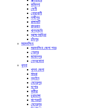
কক্সবাজার
কুমিল্লা
ফেনী
নোয়াখালী
লক্ষীপুর
রাঙ্গামাটি
বান্দরবান
খাগড়াছড়ি
ব্রাহ্মণবাড়িয়া
চাঁদপুর
ময়মনসিংহ
ময়মনসিংহ জেলা শহর
শেরপুর
জামালপুর
নেত্রকোনা
খুলনা
খুলনা জেলা
মাগুরা
নড়াইল
মেহেরপুর
যশোর
কুষ্টিয়া
চুয়াডাঙ্গা
বাগেরহাট
মেহেরপুর