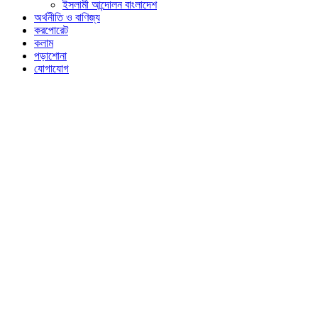
ইসলামী আন্দোলন বাংলাদেশ
অর্থনীতি ও বাণিজ্য
করপোরেট
কলাম
পড়াশোনা
যোগাযোগ