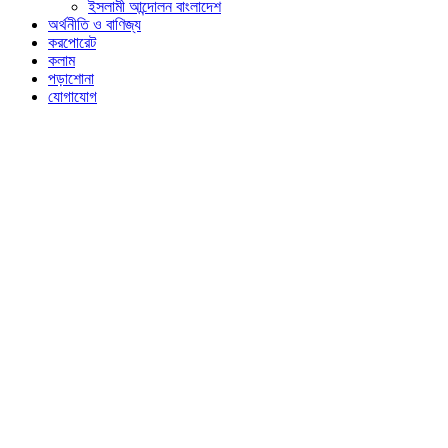
ইসলামী আন্দোলন বাংলাদেশ
অর্থনীতি ও বাণিজ্য
করপোরেট
কলাম
পড়াশোনা
যোগাযোগ