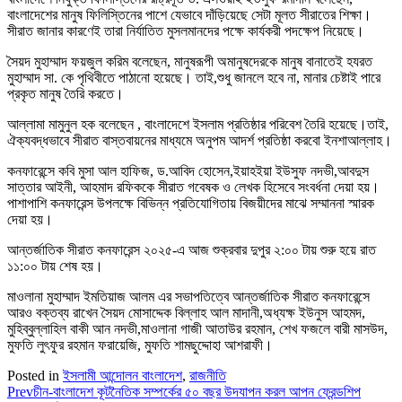
বাংলাদেশের মানুষ ফিলিস্তিনের পাশে যেভাবে দাঁড়িয়েছে সেটা মূলত সীরাতের শিক্ষা।
সীরাত জানার কারণেই তারা নির্যাতিত মুসলমানদের পক্ষে কার্যকরী পদক্ষেপ নিয়েছে।
সৈয়দ মুহাম্মাদ ফয়জুল করিম বলেছেন, মানুষরূপী অমানুষদেরকে মানুষ বানাতেই হযরত
মুহাম্মাদ সা. কে পৃথিবীতে পাঠানো হয়েছে। তাই,শুধু জানলে হবে না, মানার চেষ্টাই পারে
প্রকৃত মানুষ তৈরি করতে।
আল্লামা মামুনুল হক বলেছেন , বাংলাদেশে ইসলাম প্রতিষ্ঠার পরিবেশ তৈরি হয়েছে।তাই,
ঐক্যবদ্ধভাবে সীরাত বাস্তবায়নের মাধ্যমে অনুপম আদর্শ প্রতিষ্ঠা করবো ইনশাআল্লাহ।
কনফারেন্সে কবি মুসা আল হাফিজ, ড.আবিদ হোসেন,ইয়াহইয়া ইউসুফ নদভী,আবদুস
সাত্তার আইনী, আহমাদ রফিককে সীরাত গবেষক ও লেখক হিসেবে সংবর্ধনা দেয়া হয়।
পাশাপাশি কনফারেন্স উপলক্ষে বিভিন্ন প্রতিযোগিতায় বিজয়ীদের মাঝে সম্মাননা স্মারক
দেয়া হয়।
আন্তর্জাতিক সীরাত কনফারেন্স ২০২৫-এ আজ শুক্রবার দুপুর ২:০০ টায় শুরু হয়ে রাত
১১:০০ টায় শেষ হয়।
মাওলানা মুহাম্মাদ ইমতিয়াজ আলম এর সভাপতিত্বে আন্তর্জাতিক সীরাত কনফারেন্সে
আরও বক্তব্য রাখেন সৈয়দ মোসাদ্দেক বিল্লাহ আল মাদানী,অধ্যক্ষ ইউনুস আহমদ,
মুহিব্বুল্লাহিল বাকী আন নদভী,মাওলানা গাজী আতাউর রহমান, শেখ ফজলে বারী মাসউদ,
মুফতি লুৎফুর রহমান ফরায়েজি, মুফতি শামছুদ্দোহা আশরাফী।
Posted in
ইসলামী আন্দোলন বাংলাদেশ
,
রাজনীতি
Prev
চীন-বাংলাদেশ কূটনৈতিক সম্পর্কের ৫০ বছর উদযাপন করল আপন ফ্রেন্ডশিপ