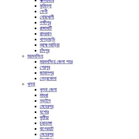
কক্সবাজার
কুমিল্লা
ফেনী
নোয়াখালী
লক্ষীপুর
রাঙ্গামাটি
বান্দরবান
খাগড়াছড়ি
ব্রাহ্মণবাড়িয়া
চাঁদপুর
ময়মনসিংহ
ময়মনসিংহ জেলা শহর
শেরপুর
জামালপুর
নেত্রকোনা
খুলনা
খুলনা জেলা
মাগুরা
নড়াইল
মেহেরপুর
যশোর
কুষ্টিয়া
চুয়াডাঙ্গা
বাগেরহাট
মেহেরপুর