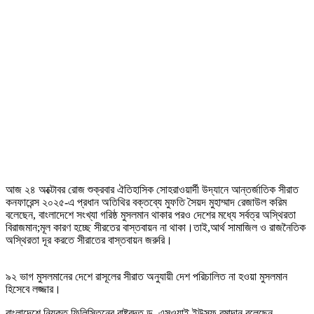
আজ ২৪ অক্টোবর রোজ শুক্রবার ঐতিহাসিক সোহরাওয়ার্দী উদ্যানে আন্তর্জাতিক সীরাত
কনফারেন্স ২০২৫-এ প্রধান অতিথির বক্তব্যে মুফতি সৈয়দ মুহাম্মাদ রেজাউল করিম
বলেছেন, বাংলাদেশে সংখ্যা গরিষ্ঠ মুসলমান থাকার পরও দেশের মধ্যে সর্বত্র অস্থিরতা
বিরাজমান;মূল কারণ হচ্ছে সীরতের বাস্তবায়ন না থাকা।তাই,আর্থ সামাজিল ও রাজনৈতিক
অস্থিরতা দূর করতে সীরাতের বাস্তবায়ন জরুরি।
৯২ ভাগ মুসলমানের দেশে রাসূলের সীরাত অনুযায়ী দেশ পরিচালিত না হওয়া মুসলমান
হিসেবে লজ্জার।
বাংলাদেশে নিযুক্ত ফিলিস্তিনের রাষ্ট্রদূত ড. এসওয়াই ইউসুফ রমাদান বলেছেন,