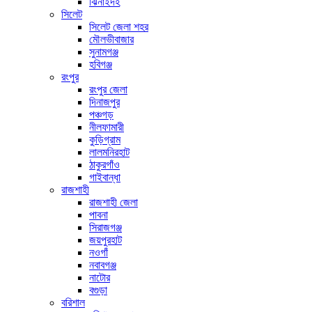
ঝিনাইদহ
সিলেট
সিলেট জেলা শহর
মৌলভীবাজার
সুনামগঞ্জ
হবিগঞ্জ
রংপুর
রংপুর জেলা
দিনাজপুর
পঞ্চগড়
নীলফামারী
কুড়িগ্রাম
লালমনিরহাট
ঠাকুরগাঁও
গাইবান্ধা
রাজশাহী
রাজশাহী জেলা
পাবনা
সিরাজগঞ্জ
জয়পুরহাট
নওগাঁ
নবাবগঞ্জ
নাটোর
বগুড়া
বরিশাল