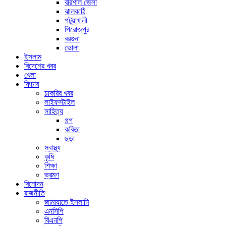
বরিশাল জেলা
ঝালকাঠি
পটুয়াখালী
পিরোজপুর
বরগুনা
ভোলা
ইসলাম
বিদেশের খবর
খেলা
ফিচার
চাকরির খবর
লাইফস্টাইল
সাহিত্য
গল্প
কবিতা
ছড়া
স্বাস্থ্য
কৃষি
শিক্ষা
ভ্রমণ
বিনোদন
রাজনীতি
জামায়াতে ইসলামি
এনসিপি
বিএনপি