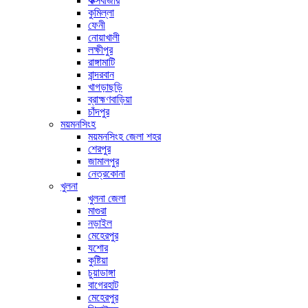
কক্সবাজার
কুমিল্লা
ফেনী
নোয়াখালী
লক্ষীপুর
রাঙ্গামাটি
বান্দরবান
খাগড়াছড়ি
ব্রাহ্মণবাড়িয়া
চাঁদপুর
ময়মনসিংহ
ময়মনসিংহ জেলা শহর
শেরপুর
জামালপুর
নেত্রকোনা
খুলনা
খুলনা জেলা
মাগুরা
নড়াইল
মেহেরপুর
যশোর
কুষ্টিয়া
চুয়াডাঙ্গা
বাগেরহাট
মেহেরপুর