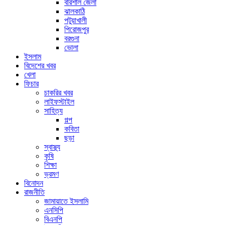
বরিশাল জেলা
ঝালকাঠি
পটুয়াখালী
পিরোজপুর
বরগুনা
ভোলা
ইসলাম
বিদেশের খবর
খেলা
ফিচার
চাকরির খবর
লাইফস্টাইল
সাহিত্য
গল্প
কবিতা
ছড়া
স্বাস্থ্য
কৃষি
শিক্ষা
ভ্রমণ
বিনোদন
রাজনীতি
জামায়াতে ইসলামি
এনসিপি
বিএনপি