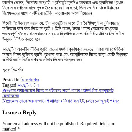
কার্লোস মেনেম, সিনেটের অস্থায়ী প্রেসিডেন্ট ক্লদিও আবদালা এবং ক্যাবিনেট প্রধান
নিকোলাস পোসের সাথে পৃথক বৈঠক করেন। এ ছাড়া, তিনি স্থানীয় থিংক ট্যাংকের
বিশেষজ্ঞদের সাথে একটি গোলটেবিল আলোচনায় অংশ নিয়েছেন।
থিয়েই নিং উল্লেখ করেন যে, চীন আর্জেন্টিনার সাথে চীনা বৈশিষ্ট্যপূর্ণ আধুনিকায়নের
অভিজ্ঞতা ভাগ করে নিতে আগ্রহী। তিনি বলেন, উভয় পক্ষের নেতাদের মধ্যেকার
গুরুত্বপূর্ণ মতৈক্য বাস্তবায়নের মাধ্যমে দ্বিপাক্ষিক সম্পর্কের দীর্ঘমেয়াদি ও স্থিতিশীল
উন্নয়ন নিশ্চিত করতে হবে।
আর্জেন্টিনা এক-চীন নীতির প্রতি তাদের সমর্থন পুনর্ব্যক্ত করেছে। তারা আন্তর্জাতিক
অঙ্গনে চীনের ভূমিকার ভূয়সী প্রশংসা করে এবং আর্জেন্টিনাকে চীনের জন্য একটি বিশ্বস্ত
ও দীর্ঘমেয়াদি নির্ভরযোগ্য অংশীদার হিসেবে উল্লেখ করে।
সূত্র: সিএমজি
Posted in
বিদেশের খবর
Tagged
আর্জেন্টিনা
,
চীন
Prev
লস অ্যাঞ্জেলেসে চীনের নাগরিকদের সতর্ক থাকার পরামর্শ চীনা কনস্যুলেট
জেনারেলের
Next
আজ থেকে শুরু বাংলাদেশি হাজিদের ফিরতি ফ্লাইট, চলবে ১০ জুলাই পর্যন্ত
Leave a Reply
Your email address will not be published.
Required fields are
marked
*