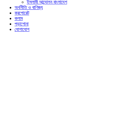
ইসলামী আন্দোলন বাংলাদেশ
অর্থনীতি ও বাণিজ্য
করপোরেট
কলাম
পড়াশোনা
যোগাযোগ