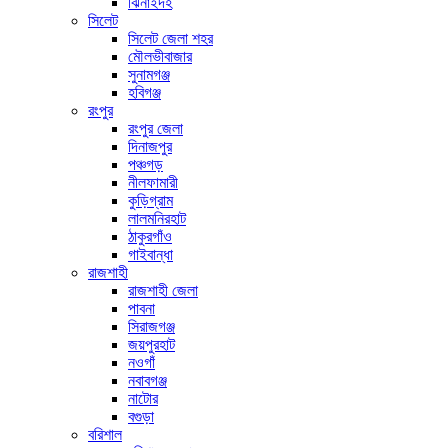
ঝিনাইদহ
সিলেট
সিলেট জেলা শহর
মৌলভীবাজার
সুনামগঞ্জ
হবিগঞ্জ
রংপুর
রংপুর জেলা
দিনাজপুর
পঞ্চগড়
নীলফামারী
কুড়িগ্রাম
লালমনিরহাট
ঠাকুরগাঁও
গাইবান্ধা
রাজশাহী
রাজশাহী জেলা
পাবনা
সিরাজগঞ্জ
জয়পুরহাট
নওগাঁ
নবাবগঞ্জ
নাটোর
বগুড়া
বরিশাল