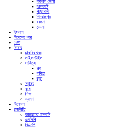
বরিশাল জেলা
ঝালকাঠি
পটুয়াখালী
পিরোজপুর
বরগুনা
ভোলা
ইসলাম
বিদেশের খবর
খেলা
ফিচার
চাকরির খবর
লাইফস্টাইল
সাহিত্য
গল্প
কবিতা
ছড়া
স্বাস্থ্য
কৃষি
শিক্ষা
ভ্রমণ
বিনোদন
রাজনীতি
জামায়াতে ইসলামি
এনসিপি
বিএনপি