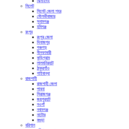
ঝিনাইদহ
সিলেট
সিলেট জেলা শহর
মৌলভীবাজার
সুনামগঞ্জ
হবিগঞ্জ
রংপুর
রংপুর জেলা
দিনাজপুর
পঞ্চগড়
নীলফামারী
কুড়িগ্রাম
লালমনিরহাট
ঠাকুরগাঁও
গাইবান্ধা
রাজশাহী
রাজশাহী জেলা
পাবনা
সিরাজগঞ্জ
জয়পুরহাট
নওগাঁ
নবাবগঞ্জ
নাটোর
বগুড়া
বরিশাল