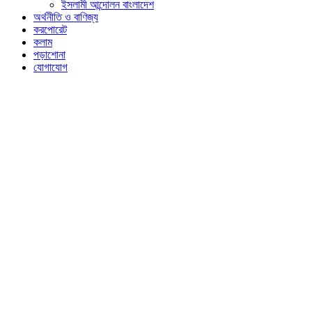
ইসলামী আন্দোলন বাংলাদেশ
অর্থনীতি ও বাণিজ্য
করপোরেট
কলাম
পড়াশোনা
যোগাযোগ