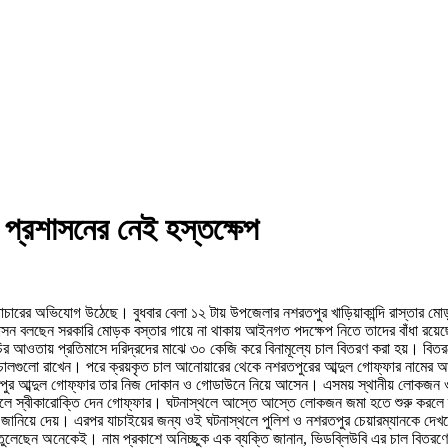
র প্রশাসনের নেই হস্তক্ষেপ
ল পাচারের অভিযোগ উঠেছে। বুধবার বেলা ১২ টায় উপজেলার নশরতপুর খাড়িয়াকান্দি রাস্তার
রশাসন বলছেন সরকারি মোড়ক বস্তার গায়ে না থাকায় আইনগত পদক্ষেপ নিতে তাদের বাঁধা রয
সূচির আওতায় প্রতিমাসে দরিদ্রদের মাঝে ৩০ কেজি করে বিনামূল্যে চাল বিতরণ করা হয়। বি
় চালগুলো রাখেন। পরে ক্রয়কৃত চাল আনোয়ারের থেকে নশরতপুরের আব্দুল গোফ্ফার নামের আ
নশরতপুর আব্দুল গোফ্ফার তার নিজ দোকান ও গোডাউনে নিয়ে আসেন। এসময় স্থানীয় লোকজন ও 
বলে স্বীকারোক্তি দেন গোফ্ফার। ঘটনাস্থলে আস্তে আস্তে লোকজন জমা হতে শুরু করলে ব্
ফ জানিয়ে দেয়। এরপর যাচাইয়ের জন্য ওই ঘটনাস্থলে পুলিশ ও নশরতপুর চেয়ারম্যানকে
 তুলেছেন অনেকেই। নাম প্রকাশে অনিচ্ছুক এক ব্যক্তি জানান, ভিডব্লিউবি এর চাল বিতরণে