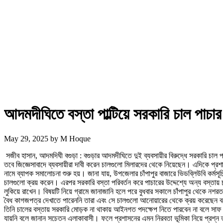
আদমদীঘিতে বস্তা পাল্টিয়ে সরকারি চাল পাচা
May 29, 2025
by
M Hoque
সজীব হাসান, আদমদিঘী বগুড়া : বগুড়ার আদমদীঘিতে দুই ব্যবসায়ীর বিরুদ্ধে সরকারি চা
তবে জিজ্ঞেসাবাদে ব্যবসায়ীরা দাবী করেন চালগুলো মিলারদের থেকে নিয়েছেন। এদিকে প্
নামে ব্যাপক সমালোচনা শুরু হয়। জানা যায়, উপজেলার চাঁপাপুর বাজারে ভিডব্লিউবি কর্ম
চালগুলো ক্রয় করেন। এরপর সরকারি বস্তা পরিবর্তন করে পাচারের উদ্দেশ্যে অন্য বস্তায
লুকিয়ে রাখেন। বিষয়টি নিয়ে গ্রামে জানাজানি হলে পরে বুধবার সকালে চাঁপাপুর থেকে 
বৈধ কাগজপত্র দেখাতে পারেননি তারা এবং সে চালগুলো আনোয়ারের থেকে ক্রয় করেছেন 
তিনি চালের বস্তায় সরকারি মোড়ক না থাকায় আইনগত পদক্ষেপ নিতে পারবেন না বলে সা
যায়নি বলে জানান সচেতন এলাকাবাসী। ফলে প্রশাসনের এমন নিরবতা ভূমিকা নিয়ে প্রশ্ন