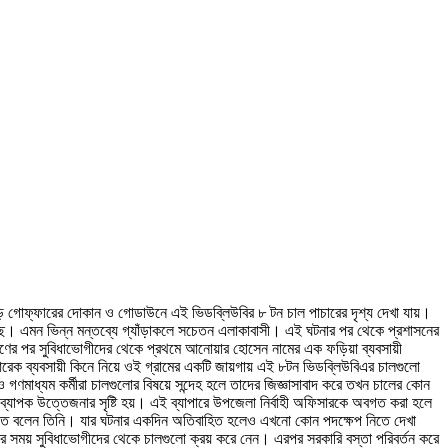
 মোড় গোফ্ফারের দোকান ও গোডাউনে এই ভিডব্লিউবির ৮ টন চাল পাচারের দৃশ্য দেখা যায়।
়েছে। এমন ভিন্ন মন্তব্যে গ্যাঁড়াকলে সচেতন এলাকাবাসী। এই ঘটনার পর থেকে প্রশাসনের
তরণের পর সুবিধাভোগীদের থেকে প্রথমে আনোয়ার হোসেন নামের এক ফড়িয়া ব্যবসায়ী
রেক ব্যবসায়ী কিনে নিয়ে ওই গ্রামের একটি জায়গায় এই ৮টন ভিডব্লিউবিএর চালগুলো
গণমাধ্যম কর্মীরা চালগুলোর বিষয়ে সন্দেহ হলে তাদের জিজ্ঞাসাবাদ করে তখন চালের কোন
যাপক উত্তেজনার সৃষ্টি হয়। এই ব্যাপারে উপজেলা নির্বাহী অফিসারকে অবগত করা হলে
 দেখতে বলেন তিনি। যার ঘটনার একদিন অতিবাহিত হলেও এখনো কোন পদক্ষেপ নিতে দেখা
র সময় সুবিধাভোগীদের থেকে চালগুলো ক্রয় করে নেন। এরপর সরকারি বস্তা পরিবর্তন করে