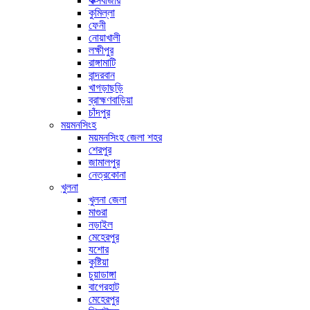
কক্সবাজার
কুমিল্লা
ফেনী
নোয়াখালী
লক্ষীপুর
রাঙ্গামাটি
বান্দরবান
খাগড়াছড়ি
ব্রাহ্মণবাড়িয়া
চাঁদপুর
ময়মনসিংহ
ময়মনসিংহ জেলা শহর
শেরপুর
জামালপুর
নেত্রকোনা
খুলনা
খুলনা জেলা
মাগুরা
নড়াইল
মেহেরপুর
যশোর
কুষ্টিয়া
চুয়াডাঙ্গা
বাগেরহাট
মেহেরপুর