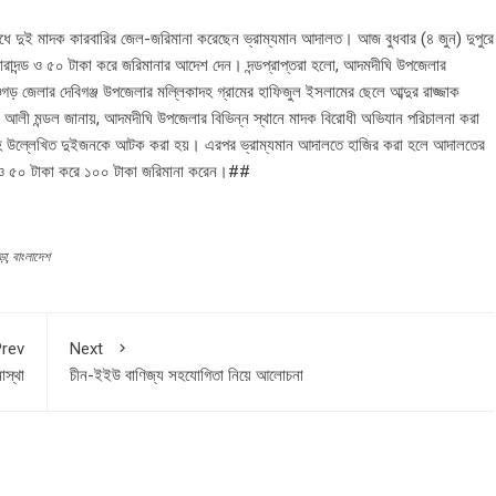
াধে দুই মাদক কারবারির জেল-জরিমানা করেছেন ভ্রাম্যমান আদালত। আজ বুধবার (৪ জুন) দুপুরে
ের কারাদন্ড ও ৫০ টাকা করে জরিমানার আদেশ দেন। দন্ডপ্রাপ্তরা হলো, আদমদীঘি উপজেলার
চগড় জেলার দেবিগঞ্জ উপজেলার মল্লিকাদহ গ্রামের হাফিজুল ইসলামের ছেলে আব্দুর রাজ্জাক
াম আলী মন্ডল জানায়, আদমদীঘি উপজেলার বিভিন্ন স্থানে মাদক বিরোধী অভিযান পরিচালনা করা
সহ উল্লেখিত দুইজনকে আটক করা হয়। এরপর ভ্রাম্যমান আদালতে হাজির করা হলে আদালতের
রাদন্ড ও ৫০ টাকা করে ১০০ টাকা জরিমানা করেন।##
ড়া
,
বাংলাদেশ
rev
Next
স্থা
চীন-ইইউ বাণিজ্য সহযোগিতা নিয়ে আলোচনা