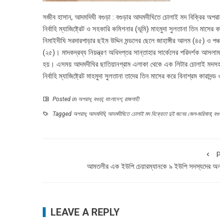
সজীব হাসান, আদমদিঘী বগুড়া : বগুড়ার আদমদীঘিতে চোলাই মদ বিক্রির অপর
নির্বাহি ম্যাজিষ্ট্রেট ও সহকারি কমিশনার (ভূমি) মাহমুদা সুলতানা তিন মাস
নিমাইদীঘি সরদারপাড়ার ছইম উদ্দিন মন্ডলের ছেলে জাহাঙ্গীর আলম (৪৫) ও পঞ্
(২৫)। মাদকদ্রব্য নিয়ন্ত্রণ অধিদপ্তর সান্তাহার সার্কেলের পরিদর্শক আসল
হয়। এসময় আদমদীঘির ছাতিয়ানগ্রাম এলাকা থেকে এক লিটার চোলাই মদ
নির্বাহি ম্যাজিষ্ট্রেট মাহমুদা সুলতানা তাদের তিন মাসের করে বিনাশ্রম কা
Posted in
অপরাধ
,
বগুড়া
,
বাংলাদেশ
,
রাজশাহী
Tagged
অপরাধ
,
আদমদিঘি
,
আদমদীঘিতে চোলাই মদ বিক্রেতা দুই জনের জেল-জরিমানা
,
বগু
P
আমতলীর এক ইউপি চেয়ারম্যানকে ৯ ইউপি সদস্যদের অনা
LEAVE A REPLY