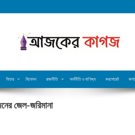
ফিচার
বিনোদন
রাজনীতি
অর্থনীতি ও বাণিজ্য
করপোরেট
কলা
জনের জেল-জরিমানা