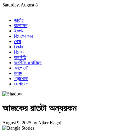
Skip
Saturday, August 8
to
content
জাতীয়
বাংলাদেশ
ইসলাম
বিদেশের খবর
খেলা
ফিচার
বিনোদন
রাজনীতি
অর্থনীতি ও বাণিজ্য
করপোরেট
কলাম
পড়াশোনা
যোগাযোগ
আজকের রাতটা অন্যরকম
August 9, 2025
by
Ajker Kagoj