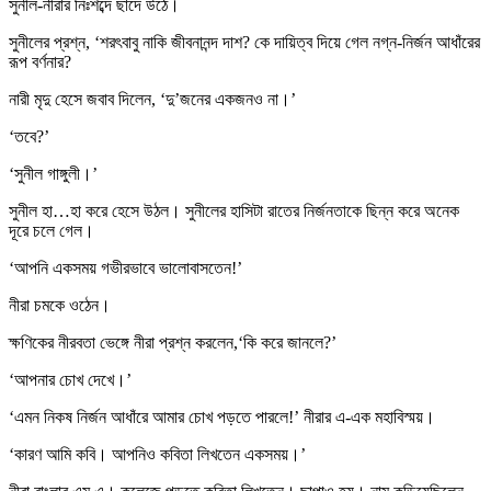
সুনীল-নীরার নিঃশব্দে ছাদে উঠে।
সুনীলের প্রশ্ন, ‘শরৎবাবু নাকি জীবনানন্দ দাশ? কে দায়িত্ব দিয়ে গেল নগ্ন-নির্জন আধাঁরের
রূপ বর্ণনার?
নারী মৃদু হেসে জবাব দিলেন, ‘দু’জনের একজনও না।’
‘তবে?’
‘সুনীল গাঙ্গুলী।’
সুনীল হা…হা করে হেসে উঠল। সুনীলের হাসিটা রাতের নির্জনতাকে ছিন্ন করে অনেক
দূরে চলে গেল।
‘আপনি একসময় গভীরভাবে ভালোবাসতেন!’
নীরা চমকে ওঠেন।
ক্ষণিকের নীরবতা ভেঙ্গে নীরা প্রশ্ন করলেন,‘কি করে জানলে?’
‘আপনার চোখ দেখে।’
‘এমন নিকষ নির্জন আধাঁরে আমার চোখ পড়তে পারলে!’ নীরার এ-এক মহাবিস্ময়।
‘কারণ আমি কবি। আপনিও কবিতা লিখতেন একসময়।’