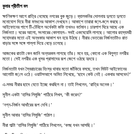
কুমার প্রীতীশ বল
ক্ষাণিকক্ষণ আগে রাত্রি নেমেছে নগরের বুক জুড়ে। ব্যালকনির দোলনায় দুলতে দুলতে
মনোযোগ দিয়ে নীরা ফাগুনের আকাশ দেখছেন। আকাশে তারারা জ¦ল-জ¦ল করছে।
আইফোনের পাশে টি-টেবিলে অর্ধেকটা কফি তখনও বর্তমান। চারপাশ ঘিরে আছে এক
নির্জনতা। ঘরের আলো, সংসারের কোলাহল– সবই একঘেয়েমি লাগছে। আলোর রহস্যময়ী
সহোদরার মতো এই অন্ধকার আকাশ ঘন হয়ে উঠছে। নীরার ভেতরের নির্জনতাটাও রাত
বাড়ার সঙ্গে সঙ্গে পাল্লা দিয়ে বেড়ে চলেছে।
আজকের রাতটা কেন জানি অন্যরকম লাগছে তাঁর। মনে হয়, কোনো এক বিলুপ্ত নগরীর
মতো। সেই নগরীর এক ধূসর প্রাসাদের রূপ জেগে ওঠছে হৃদয়ে।
নির্জনতাটা যখন স্বৈরাচারের হিংস্র থাবার মতো জাঁকিয়ে বসছে, তখন মিউট আইফোনের
আলোটা জ¦লে ওঠে। ওয়াটসআপে অমিত লিখেছে, ‘ছাদে কেউ নেই। একবার আসবেন?’
এ-সময় নীরার ছাদে যেতে ইচ্ছে করছিল না। তাই লিখলেন, ‘রাত্রি অনেক।’
সুনীল একটা ‘হাসির লিমুজি’ পাঠিয়ে লিখল, ‘কী করেন?’
‘নগ্ন-নির্জন আধাঁরের রূপ দেখি।’
সুনীল আবার ‘হাসির লিমুজি’ পাঠাল।
নীরা পাল্টা ‘হাসির লিমুজি’ পাঠিয়ে লিখলেন, ‘বলছ যখন আসছি।’