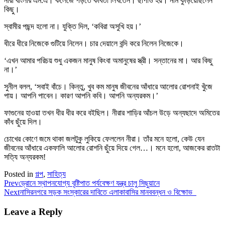
নীরা বাংলার এম.এ। কলেজে পড়তে কবিতা লিখতেন। ছাপাও হয়। নাম কুড়িয়েছিলেন
কিছু।
স্বামীর পছন্দ হলো না। যুক্তি দিল, ‘কবিরা অসুখি হয়।’
ধীরে ধীরে নিজেকে গুটিয়ে নিলেন। চার দেয়ালে বন্দি করে নিলেন নিজেকে।
‘এখন আমার পরিচয় শুধু একজন মানুষ কিংবা অমানুষের স্ত্রী। সন্তানের মা। আর কিছু
না।’
সুনীল বলল, ‘সবাই বাঁচে। কিন্তু, খুব কম মানুষ জীবনের আঁধারে আলোর রোশনাই খুঁজে
পায়। আপনি পাবেন। কারণ আপনি কবি। আপনি অন্যরকম।’
ফাগুনের হাওয়া তখন ধীর ধীর করে বইছিল। নীরার শাড়ির আঁচল উড়ে অন্যছাদে অমিতের
কাঁধ ছুঁয়ে দিল।
চোখের কোণে জমে থাকা জলটুকু লুকিয়ে ফেললেন নীরা। তাঁর মনে হলো, কেউ যেন
জীবনের আঁধারে একফালি আলোর রোশনি ছুঁয়ে দিয়ে গেল…। মনে হলো, আজকের রাতটা
সত্যি অন্যরকম!
Posted in
গল্প
,
সাহিত্য
Prev
ড্রোনে স্থাপনযোগ্য বৃষ্টিপাত পর্যবেক্ষণ যন্ত্র চালু সিছুয়ানে
Next
নাসিরনগরে সড়ক সংস্কারের দাবিতে এলাকাবাসির মানববন্ধন ও বিক্ষোভ
Leave a Reply