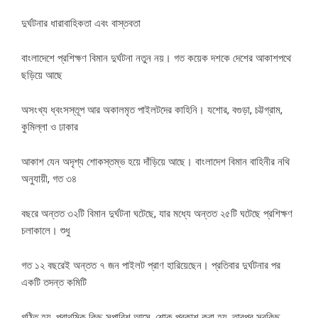
দুর্ঘটনার ধারাবাহিকতা এবং বাস্তবতা
বাংলাদেশে প্রশিক্ষণ বিমান দুর্ঘটনা নতুন নয়। গত কয়েক দশকে দেশের আকাশপথে
ছড়িয়ে আছে
অসংখ্য ধ্বংসস্তূপ আর অকালমৃত পাইলটদের কাহিনি। যশোর, বগুড়া, চট্টগ্রাম,
কুমিল্লা ও ঢাকার
আকাশ যেন অদৃশ্য শোকস্তম্ভ হয়ে দাঁড়িয়ে আছে। বাংলাদেশ বিমান বাহিনীর নথি
অনুযায়ী, গত ৩৪
বছরে অন্তত ৩২টি বিমান দুর্ঘটনা ঘটেছে, যার মধ্যে অন্তত ২৫টি ঘটেছে প্রশিক্ষণ
চলাকালে। শুধু
গত ১২ বছরেই অন্তত ৭ জন পাইলট প্রাণ হারিয়েছেন। প্রতিবার দুর্ঘটনার পর
একটি তদন্ত কমিটি
গঠিত হয়, প্রাথমিক কিছু সুপারিশ আসে, শোক প্রকাশ করা হয়, তারপর সবকিছু