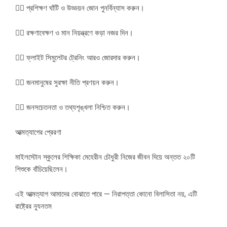
৩️⃣ প্রশিক্ষণ ঘাঁটি ও উড্ডয়ন জোন পুনর্বিন্যাস করুন।
৪️⃣ রক্ষণাবেক্ষণ ও মান নিয়ন্ত্রণে কড়া নজর দিন।
৫️⃣ ফ্লাইট সিমুলেটর ট্রেনিং আরও জোরদার করুন।
৬️⃣ জনমানুষের সুরক্ষা নীতি প্রণয়ন করুন।
৭️⃣ জনসচেতনতা ও তথ্যশৃঙ্খলা নিশ্চিত করুন।
আত্মত্যাগের প্রেরণা
মাইলস্টোন স্কুলের শিক্ষিকা মেহেরীন চৌধুরী নিজের জীবন দিয়ে অন্তত ২০টি
শিশুকে বাঁচিয়েছিলেন।
এই আত্মত্যাগ আমাদের বোঝাতে পারে — নিরাপত্তা কোনো বিলাসিতা নয়, এটি
রাষ্ট্রের ন্যূনতম