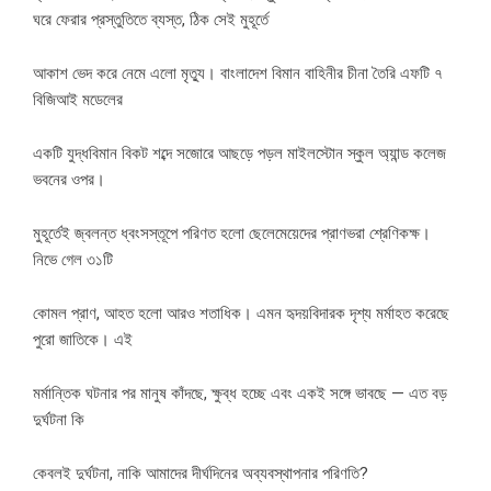
ঘরে ফেরার প্রস্তুতিতে ব্যস্ত, ঠিক সেই মুহূর্তে
আকাশ ভেদ করে নেমে এলো মৃত্যু। বাংলাদেশ বিমান বাহিনীর চীনা তৈরি এফটি ৭
বিজিআই মডেলের
একটি যুদ্ধবিমান বিকট শব্দে সজোরে আছড়ে পড়ল মাইলস্টোন স্কুল অ্যান্ড কলেজ
ভবনের ওপর।
মুহূর্তেই জ্বলন্ত ধ্বংসস্তূপে পরিণত হলো ছেলেমেয়েদের প্রাণভরা শ্রেণিকক্ষ।
নিভে গেল ৩১টি
কোমল প্রাণ, আহত হলো আরও শতাধিক। এমন হৃদয়বিদারক দৃশ্য মর্মাহত করেছে
পুরো জাতিকে। এই
মর্মান্তিক ঘটনার পর মানুষ কাঁদছে, ক্ষুব্ধ হচ্ছে এবং একই সঙ্গে ভাবছে — এত বড়
দুর্ঘটনা কি
কেবলই দুর্ঘটনা, নাকি আমাদের দীর্ঘদিনের অব্যবস্থাপনার পরিণতি?