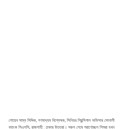
শোয়েব সাম্য সিদ্দিক, গণমাধ্যম বিশ্লেষক, সিনিয়র প্রিন্সিপাল অফিসার সোনালী
ব্যাংক পিএলসি, রাজশাহী : ঢাকার উত্তরা। স্কুল শেষে প্রাণোচ্ছল শিশুরা যখন