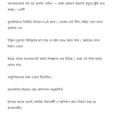
অনেকগুলোকে বলা হয় ‘ফ্লাইং কফিন’ — অর্থাৎ আকাশে উড়লেই মৃত্যুর ঝুঁকি বহন
করছে। একটি
যুদ্ধবিমানের নির্ধারিত উড্ডয়ন ঘণ্টা থাকে। একবার সেই সীমা পেরিয়ে গেলে ধাতব
কাঠামো এবং
ইঞ্জিনে চূড়ান্ত পরিশ্রমের ছাপ পড়ে যা হঠাৎ ভেঙে পড়তে পারে। আমাদের যেসব
বিমান এখনো
উড়ছে তাদের অনেকগুলোই কার্যত বিপজ্জনক হয়ে উঠেছে। অথচ এই বিপদ মাথায়
রেখেও বহর
আধুনিকায়নের কাজ এখনো ধীরগতির।
জনবসতিতে উড্ডয়ন আর কৌশলগত অদূরদর্শিতা
বিশ্বের অনেক দেশেই সামরিক বিমানঘাঁটি ও প্রশিক্ষণ জোন নির্ধারণ করা হয়
জনমানবহীন