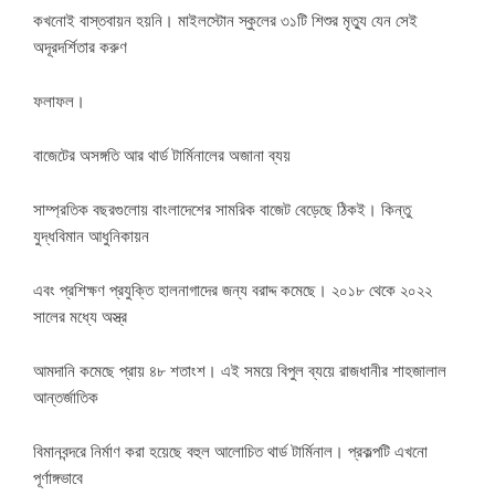
কখনোই বাস্তবায়ন হয়নি। মাইলস্টোন স্কুলের ৩১টি শিশুর মৃত্যু যেন সেই
অদূরদর্শিতার করুণ
ফলাফল।
বাজেটের অসঙ্গতি আর থার্ড টার্মিনালের অজানা ব্যয়
সাম্প্রতিক বছরগুলোয় বাংলাদেশের সামরিক বাজেট বেড়েছে ঠিকই। কিন্তু
যুদ্ধবিমান আধুনিকায়ন
এবং প্রশিক্ষণ প্রযুক্তি হালনাগাদের জন্য বরাদ্দ কমেছে। ২০১৮ থেকে ২০২২
সালের মধ্যে অস্ত্র
আমদানি কমেছে প্রায় ৪৮ শতাংশ। এই সময়ে বিপুল ব্যয়ে রাজধানীর শাহজালাল
আন্তর্জাতিক
বিমানবন্দরে নির্মাণ করা হয়েছে বহুল আলোচিত থার্ড টার্মিনাল। প্রকল্পটি এখনো
পূর্ণাঙ্গভাবে