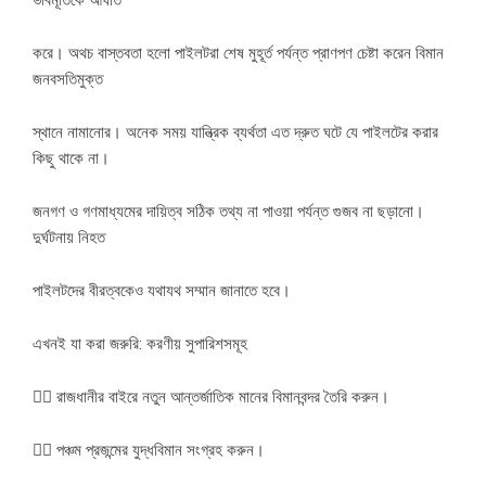
ভাবমূর্তিকে আঘাত
করে। অথচ বাস্তবতা হলো পাইলটরা শেষ মুহূর্ত পর্যন্ত প্রাণপণ চেষ্টা করেন বিমান
জনবসতিমুক্ত
স্থানে নামানোর। অনেক সময় যান্ত্রিক ব্যর্থতা এত দ্রুত ঘটে যে পাইলটের করার
কিছু থাকে না।
জনগণ ও গণমাধ্যমের দায়িত্ব সঠিক তথ্য না পাওয়া পর্যন্ত গুজব না ছড়ানো।
দুর্ঘটনায় নিহত
পাইলটদের বীরত্বকেও যথাযথ সম্মান জানাতে হবে।
এখনই যা করা জরুরি: করণীয় সুপারিশসমূহ
১️⃣ রাজধানীর বাইরে নতুন আন্তর্জাতিক মানের বিমানবন্দর তৈরি করুন।
২️⃣ পঞ্চম প্রজন্মের যুদ্ধবিমান সংগ্রহ করুন।