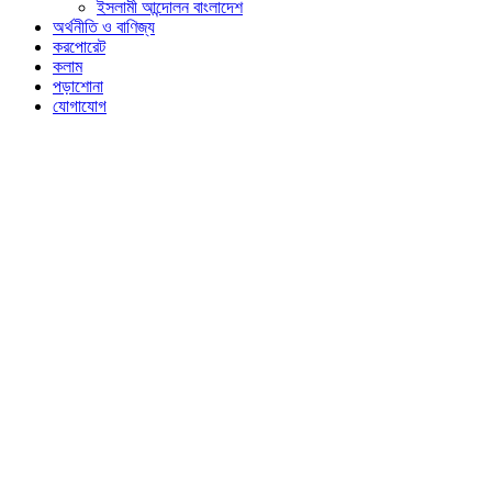
ইসলামী আন্দোলন বাংলাদেশ
অর্থনীতি ও বাণিজ্য
করপোরেট
কলাম
পড়াশোনা
যোগাযোগ