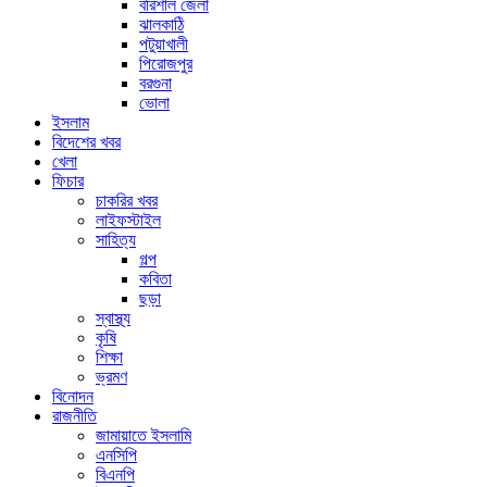
বরিশাল জেলা
ঝালকাঠি
পটুয়াখালী
পিরোজপুর
বরগুনা
ভোলা
ইসলাম
বিদেশের খবর
খেলা
ফিচার
চাকরির খবর
লাইফস্টাইল
সাহিত্য
গল্প
কবিতা
ছড়া
স্বাস্থ্য
কৃষি
শিক্ষা
ভ্রমণ
বিনোদন
রাজনীতি
জামায়াতে ইসলামি
এনসিপি
বিএনপি