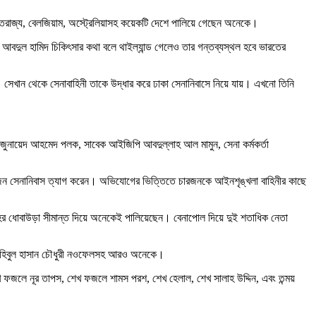
ক্তরাজ্য, বেলজিয়াম, অস্ট্রেলিয়াসহ কয়েকটি দেশে পালিয়ে গেছেন অনেকে।
 আবদুল হামিদ চিকিৎসার কথা বলে থাইল্যান্ড গেলেও তার গন্তব্যস্থল হবে ভারতের
 সেখান থেকে সেনাবাহিনী তাকে উদ্ধার করে ঢাকা সেনানিবাসে নিয়ে যায়। এখনো তিনি
, জুনায়েদ আহমেদ পলক, সাবেক আইজিপি আবদুল্লাহ আল মামুন, সেনা কর্মকর্তা
 ৬১৫ জন সেনানিবাস ত্যাগ করেন। অভিযোগের ভিত্তিতে চারজনকে আইনশৃঙ্খলা বাহিনীর কাছে
হের ধোবাউড়া সীমান্ত দিয়ে অনেকেই পালিয়েছেন। বেনাপোল দিয়ে দুই শতাধিক নেতা
ায়া, মহিবুল হাসান চৌধুরী নওফেলসহ আরও অনেকে।
েখ ফজলে নূর তাপস, শেখ ফজলে শামস পরশ, শেখ হেলাল, শেখ সালাহ উদ্দিন, এবং তন্ময়