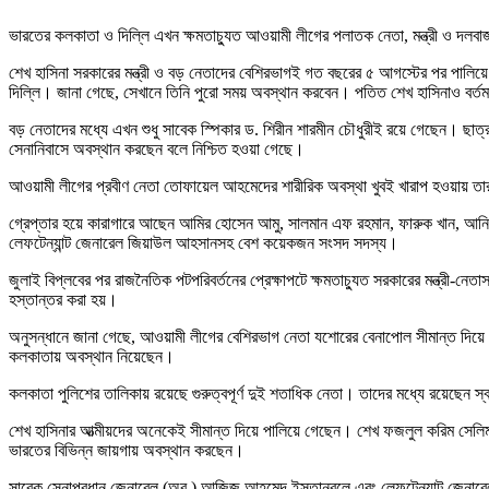
ভারতের কলকাতা ও দিল্লি এখন ক্ষমতাচ্যুত আওয়ামী লীগের পলাতক নেতা, মন্ত্রী ও দলবাজ ক
শেখ হাসিনা সরকারের মন্ত্রী ও বড় নেতাদের বেশিরভাগই গত বছরের ৫ আগস্টের পর পালিয
দিল্লি। জানা গেছে, সেখানে তিনি পুরো সময় অবস্থান করবেন। পতিত শেখ হাসিনাও বর্ত
বড় নেতাদের মধ্যে এখন শুধু সাবেক স্পিকার ড. শিরীন শারমীন চৌধুরীই রয়ে গেছেন। ছা
সেনানিবাসে অবস্থান করছেন বলে নিশ্চিত হওয়া গেছে।
আওয়ামী লীগের প্রবীণ নেতা তোফায়েল আহমেদের শারীরিক অবস্থা খুবই খারাপ হওয়ায় ত
গ্রেপ্তার হয়ে কারাগারে আছেন আমির হোসেন আমু, সালমান এফ রহমান, ফারুক খান, আনিসুল
লেফটেন্যান্ট জেনারেল জিয়াউল আহসানসহ বেশ কয়েকজন সংসদ সদস্য।
জুলাই বিপ্লবের পর রাজনৈতিক পটপরিবর্তনের প্রেক্ষাপটে ক্ষমতাচ্যুত সরকারের মন্ত্রী
হস্তান্তর করা হয়।
অনুসন্ধানে জানা গেছে, আওয়ামী লীগের বেশিরভাগ নেতা যশোরের বেনাপোল সীমান্ত দিয়ে ভ
কলকাতায় অবস্থান নিয়েছেন।
কলকাতা পুলিশের তালিকায় রয়েছে গুরুত্বপূর্ণ দুই শতাধিক নেতা। তাদের মধ্যে রয়েছেন স
শেখ হাসিনার আত্মীয়দের অনেকেই সীমান্ত দিয়ে পালিয়ে গেছেন। শেখ ফজলুল করিম সেলিম
ভারতের বিভিন্ন জায়গায় অবস্থান করছেন।
সাবেক সেনাপ্রধান জেনারেল (অব.) আজিজ আহমেদ ইস্তান্বুলে এবং লেফটেন্যান্ট জেনারেল