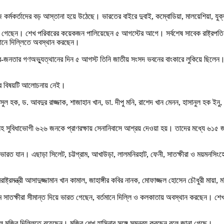
র্মকর্তাদের বড় আস্তানা হয়ে উঠেছে। ভারতের বাইরে দুবাই, কম্বোডিয়া, মালয়েশিয়া, যু
়ে গেছেন। শেখ পরিবারের কয়েকজন পালিয়েছেন ৫ আগস্টের আগে। সর্বশেষ সাবেক রাষ্ট্রপতি
মানে দিল্লিতে অবস্থান করছেন।
ত্র-জনতার গণঅভ্যুত্থানের দিন ৫ আগস্ট তিনি জাতীয় সংসদ ভবনের বাংকারে লুকিয়ে ছিলেন।
ার বিষয়টি আলোচনায় নেই।
 হক, ড. আবদুর রাজ্জাক, শাজাহান খান, ডা. দীপু মনি, রাশেদ খান মেনন, হাসানুল হক ইনু
-নেতাসহ সুবিধাভোগী ৬২৬ জনকে প্রাণরক্ষায় সেনানিবাসে আশ্রয় দেওয়া হয়। তাদের মধ্যে
ারত যান। এছাড়া সিলেট, চট্টগ্রাম, আখাউড়া, লালমনিরহাট, ফেনী, সাতক্ষীরা ও ময়মনসিং
্বরাষ্ট্রমন্ত্রী আসাদুজ্জামান খান কামাল, জাহাঙ্গীর কবির নানক, মোফাজ্জল হোসেন চৌধুরী ম
 সাতক্ষীরা সীমান্ত দিয়ে ভারত গেছেন, বর্তমানে দিল্লি ও কলকাতায় অবস্থান করছেন। শ
 মুজিব দিল্লিতে রয়েছেন। মুজিব শেখ হাসিনার সঙ্গে সমন্বয় করছেন বলে জানা গেছে।