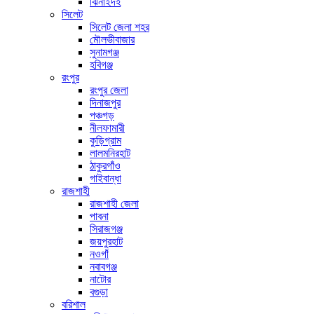
ঝিনাইদহ
সিলেট
সিলেট জেলা শহর
মৌলভীবাজার
সুনামগঞ্জ
হবিগঞ্জ
রংপুর
রংপুর জেলা
দিনাজপুর
পঞ্চগড়
নীলফামারী
কুড়িগ্রাম
লালমনিরহাট
ঠাকুরগাঁও
গাইবান্ধা
রাজশাহী
রাজশাহী জেলা
পাবনা
সিরাজগঞ্জ
জয়পুরহাট
নওগাঁ
নবাবগঞ্জ
নাটোর
বগুড়া
বরিশাল