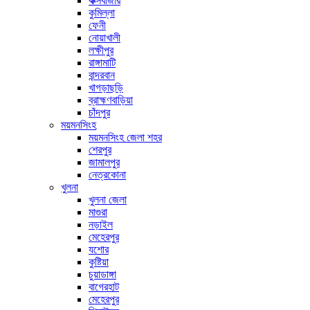
কক্সবাজার
কুমিল্লা
ফেনী
নোয়াখালী
লক্ষীপুর
রাঙ্গামাটি
বান্দরবান
খাগড়াছড়ি
ব্রাহ্মণবাড়িয়া
চাঁদপুর
ময়মনসিংহ
ময়মনসিংহ জেলা শহর
শেরপুর
জামালপুর
নেত্রকোনা
খুলনা
খুলনা জেলা
মাগুরা
নড়াইল
মেহেরপুর
যশোর
কুষ্টিয়া
চুয়াডাঙ্গা
বাগেরহাট
মেহেরপুর