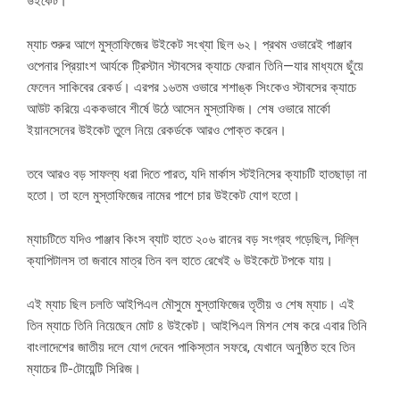
উইকেট।
ম্যাচ শুরুর আগে মুস্তাফিজের উইকেট সংখ্যা ছিল ৬২। প্রথম ওভারেই পাঞ্জাব
ওপেনার প্রিয়াংশ আর্যকে ট্রিস্টান স্টাবসের ক্যাচে ফেরান তিনি—যার মাধ্যমে ছুঁয়ে
ফেলেন সাকিবের রেকর্ড। এরপর ১৬তম ওভারে শশাঙ্ক সিংকেও স্টাবসের ক্যাচে
আউট করিয়ে এককভাবে শীর্ষে উঠে আসেন মুস্তাফিজ। শেষ ওভারে মার্কো
ইয়ানসেনের উইকেট তুলে নিয়ে রেকর্ডকে আরও পোক্ত করেন।
তবে আরও বড় সাফল্য ধরা দিতে পারত, যদি মার্কাস স্টইনিসের ক্যাচটি হাতছাড়া না
হতো। তা হলে মুস্তাফিজের নামের পাশে চার উইকেট যোগ হতো।
ম্যাচটিতে যদিও পাঞ্জাব কিংস ব্যাট হাতে ২০৬ রানের বড় সংগ্রহ গড়েছিল, দিল্লি
ক্যাপিটালস তা জবাবে মাত্র তিন বল হাতে রেখেই ৬ উইকেটে টপকে যায়।
এই ম্যাচ ছিল চলতি আইপিএল মৌসুমে মুস্তাফিজের তৃতীয় ও শেষ ম্যাচ। এই
তিন ম্যাচে তিনি নিয়েছেন মোট ৪ উইকেট। আইপিএল মিশন শেষ করে এবার তিনি
বাংলাদেশের জাতীয় দলে যোগ দেবেন পাকিস্তান সফরে, যেখানে অনুষ্ঠিত হবে তিন
ম্যাচের টি-টোয়েন্টি সিরিজ।