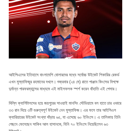
আইপিএলের ইতিহাসে বাংলাদেশি বোলারদের মধ্যে সর্বোচ্চ উইকেট শিকারির রেকর্ড
এখন মুস্তাফিজুর রহমানের দখলে। শুক্রবার (২৪ মে) রাতে পাঞ্জাব কিংসের বিপক্ষে
দুর্দান্ত পারফরম্যান্সের মাধ্যমে এই মাইলফলক স্পর্শ করেন বাঁহাতি এই পেসার।
দিল্লি ক্যাপিটালসের হয়ে জয়পুরের সাওয়াই মানসিং স্টেডিয়ামে বল হাতে চার ওভারে
৩৩ রান দিয়ে ৩টি গুরুত্বপূর্ণ উইকেট নেন মুস্তাফিজ। এর ফলে তার আইপিএল
ক্যারিয়ারের উইকেট সংখ্যা দাঁড়ায় ৬৫, যা এসেছে ৬০ ইনিংসে। এ তালিকায় তিনি
পেছনে ফেলেছেন সাকিব আল হাসানকে, যিনি ৭০ ইনিংসে নিয়েছিলেন ৬৩