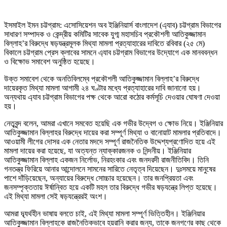
ইসমাইল ইমন চট্টগ্রাম: এসোসিয়েশন অব ইঞ্জিনিয়ার্স বাংলাদেশ (এ্যাব) চট্টগ্রাম বিভাগের
সাধারণ সম্পাদক ও কেন্দ্রীয় কমিটির সাবেক যুগ্ম মহাসচিব প্রকৌশলী আতিকুজ্জামান
বিল্লাহ’র বিরুদ্ধে ষড়যন্ত্রমূলক মিথ্যা মামলা প্রত্যাহারের দাবিতে রবিবার (২৫ মে)
বিকালে চট্টগ্রাম প্রেস ক্লাবের সামনে এ্যাব চট্টগ্রাম বিভাগের উদ্যোগে এক মানববন্ধন
ও বিক্ষোভ সমাবেশ অনুষ্ঠিত হয়েছে।
উক্ত সমাবেশ থেকে অনতিবিলম্বে প্রকৌশলী আতিকুজ্জামান বিল্লাহ’র বিরুদ্ধে
দায়েরকৃত মিথ্যা মামলা আগামী ২৪ ঘণ্টার মধ্যে প্রত্যাহারের দাবি জানানো হয়।
অন্যথায় এ্যাব চট্টগ্রাম বিভাগের পক্ষ থেকে আরো কঠোর কর্মসূচি দেওয়ার ঘোষণা দেওয়া
হয়।
নেতৃবৃন্দ বলেন, আমরা এখানে সমবেত হয়েছি এক গভীর উদ্বেগ ও ক্ষোভ নিয়ে। ইঞ্জিনিয়ার
আতিকুজ্জামান বিল্লাহর বিরুদ্ধে দায়ের করা সম্পূর্ণ মিথ্যা ও বানোয়াট মামলার প্রতিবাদে।
আওয়ামী লীগের দোসর এক নেতার মদদে সম্পূর্ণ রাজনৈতিক উদ্দেশ্যপ্রণোদিত হয়ে এই
মামলা দায়ের করা হয়েছে, যা অত্যন্ত ন্যাক্কারজনক ও নিন্দনীয়। ইঞ্জিনিয়ার
আতিকুজ্জামান বিল্লাহ একজন নির্লোভ, নিরহংকার এবং জনদরদী রাজনীতিবিদ। তিনি
গনতন্ত্র ফিরিয়ে আনার আন্দোলনে সামনের সারিতে নেতৃত্ব দিয়েছেন। দুঃসময়ে মানুষের
পাশে দাঁড়িয়েছেন, অন্যায়ের বিরুদ্ধে সোচ্চার হয়েছেন। তার জনপ্রিয়তা এবং
জনসম্পৃক্ততায় ঈর্ষান্বিত হয়ে একটি মহল তার বিরুদ্ধে গভীর ষড়যন্ত্রে লিপ্ত হয়েছে।
এই মিথ্যা মামলা সেই ষড়যন্ত্রেরই অংশ।
আমরা দ্ব্যর্থহীন ভাষায় বলতে চাই, এই মিথ্যা মামলা সম্পূর্ণ ভিত্তিহীন। ইঞ্জিনিয়ার
আতিকুজ্জামান বিল্লাহকে রাজনৈতিকভাবে হয়রানি করার জন্য, তাকে জনগণের কাছ থেকে