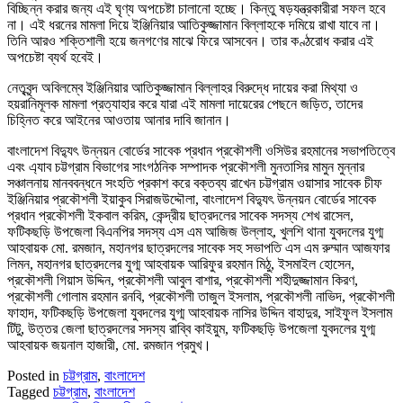
বিচ্ছিন্ন করার জন্য এই ঘৃণ্য অপচেষ্টা চালানো হচ্ছে। কিন্তু ষড়যন্ত্রকারীরা সফল হবে
না। এই ধরনের মামলা দিয়ে ইঞ্জিনিয়ার আতিকুজ্জামান বিল্লাহকে দমিয়ে রাখা যাবে না।
তিনি আরও শক্তিশালী হয়ে জনগণের মাঝে ফিরে আসবেন। তার কণ্ঠরোধ করার এই
অপচেষ্টা ব্যর্থ হবেই।
নেতৃবৃন্দ অবিলম্বে ইঞ্জিনিয়ার আতিকুজ্জামান বিল্লাহর বিরুদ্ধে দায়ের করা মিথ্যা ও
হয়রানিমূলক মামলা প্রত্যাহার করে যারা এই মামলা দায়েরের পেছনে জড়িত, তাদের
চিহ্নিত করে আইনের আওতায় আনার দাবি জানান।
বাংলাদেশ বিদ্যুৎ উন্নয়ন বোর্ডের সাবেক প্রধান প্রকৌশলী ওসিউর রহমানের সভাপতিত্বে
এবং এ্যাব চট্টগ্রাম বিভাগের সাংগঠনিক সম্পাদক প্রকৌশলী মুনতাসির মামুন মুন্নার
সঞ্চালনায় মানববন্ধনে সংহতি প্রকাশ করে বক্তব্য রাখেন চট্টগ্রাম ওয়াসার সাবেক চীফ
ইঞ্জিনিয়ার প্রকৌশলী ইয়াকুব সিরাজউদ্দৌলা, বাংলাদেশ বিদ্যুৎ উন্নয়ন বোর্ডের সাবেক
প্রধান প্রকৌশলী ইকবাল করিম, কেন্দ্রীয় ছাত্রদলের সাবেক সদস্য শেখ রাসেল,
ফটিকছড়ি উপজেলা বিএনপির সদস্য এস এম আজিজ উল্লাহ, খুলশি থানা যুবদলের যুগ্ম
আহবায়ক মো. রমজান, মহানগর ছাত্রদলের সাবেক সহ সভাপতি এস এম রুম্মান আজফার
লিমন, মহানগর ছাত্রদলের যুগ্ম আহবায়ক আরিফুর রহমান মিঠু, ইসমাইল হোসেন,
প্রকৌশলী গিয়াস উদ্দিন, প্রকৌশলী আবুল বাশার, প্রকৌশলী শহীদুজ্জামান কিরণ,
প্রকৌশলী গোলাম রহমান রনবি, প্রকৌশলী তাজুল ইসলাম, প্রকৌশলী নাভিদ, প্রকৌশলী
ফাহাদ, ফটিকছড়ি উপজেলা যুবদলের যুগ্ম আহবায়ক নাসির উদ্দিন বাহাদুর, সাইফুল ইসলাম
টিটু, উত্তর জেলা ছাত্রদলের সদস্য রাব্বি কাইয়ুম, ফটিকছড়ি উপজেলা যুবদলের যুগ্ম
আহবায়ক জয়নাল হাজারী, মো. রমজান প্রমুখ।
Posted in
চট্টগ্রাম
,
বাংলাদেশ
Tagged
চট্টগ্রাম
,
বাংলাদেশ