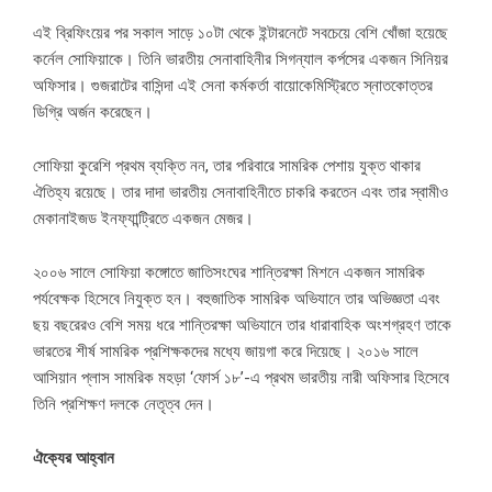
এই ব্রিফিংয়ের পর সকাল সাড়ে ১০টা থেকে ইন্টারনেটে সবচেয়ে বেশি খোঁজা হয়েছে
কর্নেল সোফিয়াকে। তিনি ভারতীয় সেনাবাহিনীর সিগন্যাল কর্পসের একজন সিনিয়র
অফিসার। গুজরাটের বাসিন্দা এই সেনা কর্মকর্তা বায়োকেমিস্ট্রিতে স্নাতকোত্তর
ডিগ্রি অর্জন করেছেন।
সোফিয়া কুরেশি প্রথম ব্যক্তি নন, তার পরিবারে সামরিক পেশায় যুক্ত থাকার
ঐতিহ্য রয়েছে। তার দাদা ভারতীয় সেনাবাহিনীতে চাকরি করতেন এবং তার স্বামীও
মেকানাইজড ইনফ্যান্ট্রিতে একজন মেজর।
২০০৬ সালে সোফিয়া কঙ্গোতে জাতিসংঘের শান্তিরক্ষা মিশনে একজন সামরিক
পর্যবেক্ষক হিসেবে নিযুক্ত হন। বহুজাতিক সামরিক অভিযানে তার অভিজ্ঞতা এবং
ছয় বছরেরও বেশি সময় ধরে শান্তিরক্ষা অভিযানে তার ধারাবাহিক অংশগ্রহণ তাকে
ভারতের শীর্ষ সামরিক প্রশিক্ষকদের মধ্যে জায়গা করে দিয়েছে। ২০১৬ সালে
আসিয়ান প্লাস সামরিক মহড়া ‘ফোর্স ১৮’-এ প্রথম ভারতীয় নারী অফিসার হিসেবে
তিনি প্রশিক্ষণ দলকে নেতৃত্ব দেন।
ঐক্যের আহ্বান